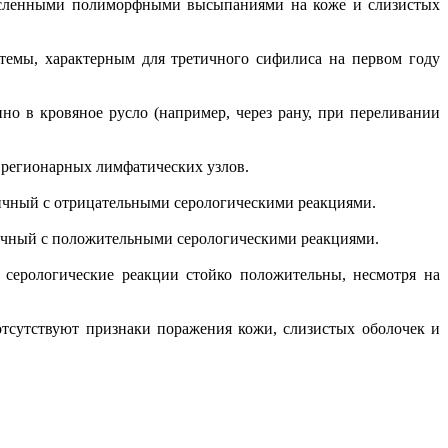
очисленными полиморфными высыпаниями на коже и слизистых
емы, характерным для третичного сифилиса на первом году
нно в кровяное русло (например, через рану, при переливании
м регионарных лимфатических узлов.
первичный с отрицательными серологическими реакциями.
первичный с положительными серологическими реакциями.
ором серологические реакции стойко положительны, несмотря на
 отсутствуют признаки поражения кожи, слизистых оболочек и