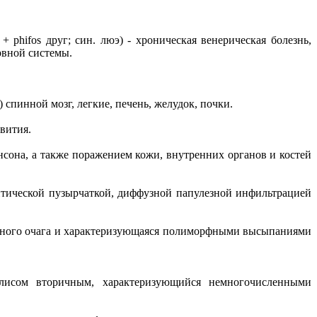
 + phifos друг; син. люэ) - хроническая венерическая болезнь,
рвной системы.
) спинной мозг, легкие, печень, желудок, почки.
звития.
инсона, а также поражением кожи, внутренних органов и костей
литической пузырчаткой, диффузной папулезной инфильтрацией
рвичного очага и характеризующаяся полиморфными высыпаниями
илисом вторичным, характеризующийся немногочисленными