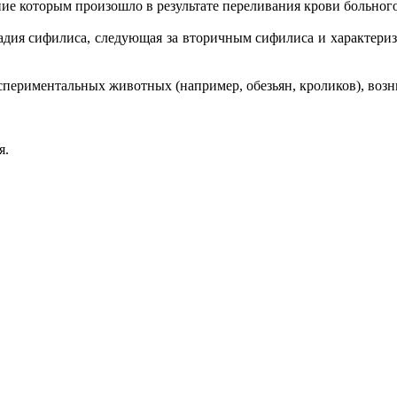
ажение которым произошло в результате переливания крови больно
- стадия сифилиса, следующая за вторичным сифилиса и характ
 экспериментальных животных (например, обезьян, кроликов), воз
я.