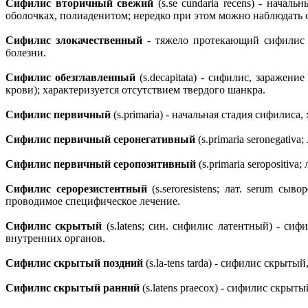
Сифилис вторичный свежий
(s.se cundaria recens) - нач
оболочках, полиаденитом; нередко при этом можно наблюдать 
Сифилис злокачественный
- тяжело протекающий сифилис 
болезни.
Сифилис обезглавленный
(s.decapitata) - сифилис, заражен
крови); характеризуется отсутствием твердого шанкра.
Сифилис первичный
(s.primaria) - начальная стадия сифили
Сифилис первичный серонегативный
(s.primaria seronegati
Сифилис первичный серопозитивный
(s.primaria seropositi
Сифилис серорезистентный
(s.seroresistens; лат. serum сы
проводимое специфическое лечение.
Сифилис скрытый
(s.latens; син. сифилис латентный) - си
внутренних органов.
Сифилис скрытый поздний
(s.la-tens tarda) - сифилис скрыт
Сифилис скрытый ранний
(s.latens praecox) - сифилис скры