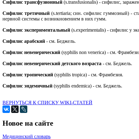
Сифилис трансфузионный
(s.transfusionalis) - сифилис, зар
Сифилис третичный
(s.tertiaria; син. сифилис гуммозный) 
нервной системы с возникновением в них гумм.
Сифилис экспериментальный
(s.experimentalis) - сифилис у
Сифилис арабский
- см. Беджель.
Сифилис невенерический
(syphilis non venerica) - см. Фрамбези
Сифилис невенерический детского возраста
- см. Беджель.
Сифилис тропический
(syphilis tropica) - см. Фрамбезия.
Сифилис эндемичный
(syphilis endemica) - см. Беджель.
ВЕРНУТЬСЯ К СПИСКУ WIKI-СТАТЕЙ
Новое на сайте
Медицинский словарь