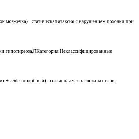
елок мозжечка) - статическая атаксия с нарушением походки при
аками гипотиреоза.[[Категория:Неклассифицированные
 щит + -eides подобный) - составная часть сложных слов,