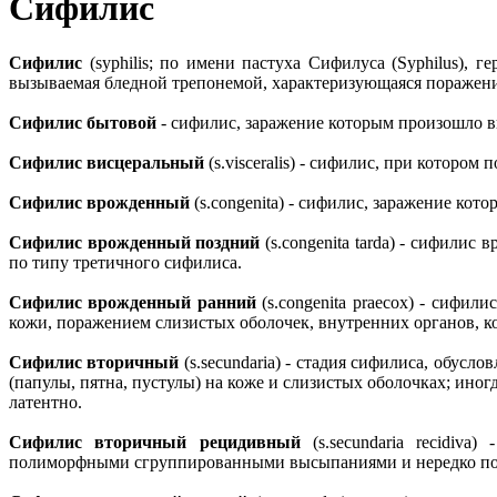
Сифилис
Сифилис
(syphilis; по имени пастуха Сифилуса (Syphilus), г
вызываемая бледной трепонемой, характеризующаяся поражение
Сифилис бытовой
- сифилис, заражение которым произошло 
Сифилис висцеральный
(s.visceralis) - сифилис, при котором
Сифилис врожденный
(s.congenita) - сифилис, заражение ко
Сифилис врожденный поздний
(s.congenita tarda) - сифили
по типу третичного сифилиса.
Сифилис врожденный ранний
(s.congenita praecox) - сифи
кожи, поражением слизистых оболочек, внутренних органов, ко
Сифилис вторичный
(s.secundaria) - стадия сифилиса, обу
(папулы, пятна, пустулы) на коже и слизистых оболочках; иног
латентно.
Сифилис вторичный рецидивный
(s.secundaria recidiv
полиморфными сгруппированными высыпаниями и нередко по