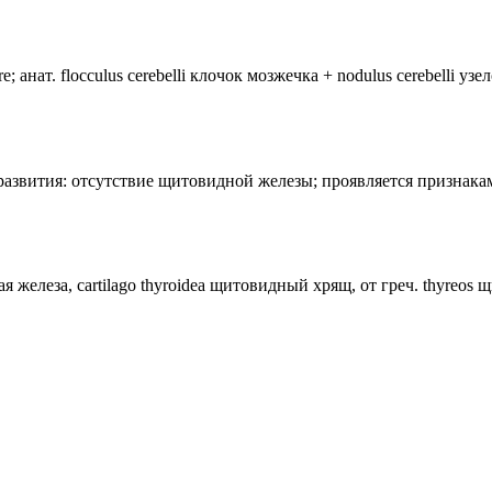
анат. flocculus cerebelli клочок мозжечка + nodulus cerebelli уз
лия развития: отсутствие щитовидной железы; проявляется призн
ная железа, cartilago thyroidea щитовидный хрящ, от греч. thyreos