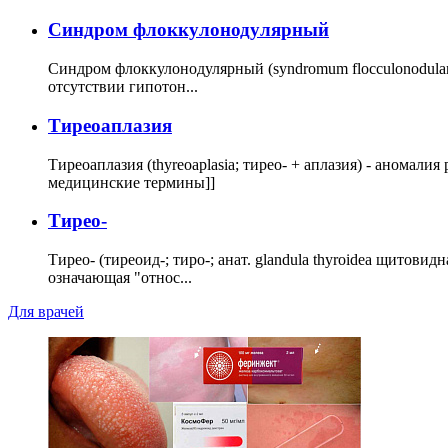
Cиндром флоккулонодулярный
Синдром флоккулонодулярный (syndromum flocculonodulare; 
отсутствии гипотон...
Тиреоаплазия
Тиреоаплазия (thyreoaplasia; тирео- + аплазия) - анома
медицинские термины]]
Тирео-
Тирео- (тиреоид-; тиро-; анат. glandula thyroidea щитовид
означающая "относ...
Для врачей