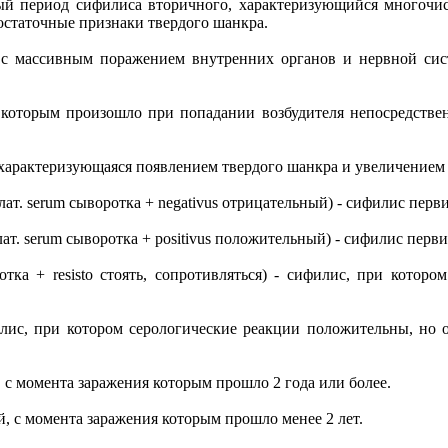
альный период сифилиса вторичного, характеризующийся мног
остаточные признаки твердого шанкра.
с массивным поражением внутренних органов и нервной сист
ие которым произошло при попадании возбудителя непосредстве
са, характеризующаяся появлением твердого шанкра и увеличение
va; лат. serum сыворотка + negativus отрицательный) - сифилис 
va; лат. serum сыворотка + positivus положительный) - сифилис 
воротка + resisto стоять, сопротивляться) - сифилис, при кот
филис, при котором серологические реакции положительны, но
ый, с момента заражения которым прошло 2 года или более.
тый, с момента заражения которым прошло менее 2 лет.