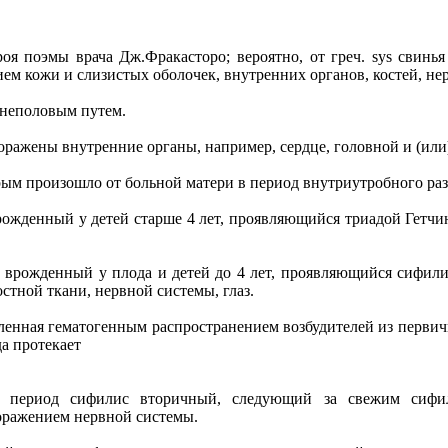
ероя поэмы врача Дж.Фракасторо; вероятно, от греч. sys свинья
м кожи и слизистых оболочек, внутренних органов, костей, не
внеполовым путем.
 поражены внутренние органы, например, сердце, головной и (или
торым произошло от больной матери в период внутриутробного ра
с врожденный у детей старше 4 лет, проявляющийся триадой Гетч
лис врожденный у плода и детей до 4 лет, проявляющийся сифи
стной ткани, нервной системы, глаз.
словленная гематогенным распространением возбудителей из пе
да протекает
a) - период сифилис вторичный, следующий за свежим сиф
ражением нервной системы.