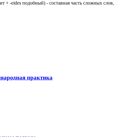
 щит + -eides подобный) - составная часть сложных слов,
ународная практика