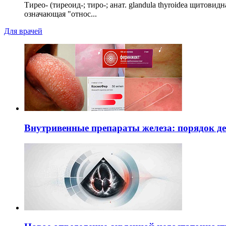
Тирео- (тиреоид-; тиро-; анат. glandula thyroidea щитовид
означающая "относ...
Для врачей
Внутривенные препараты железа: порядок д