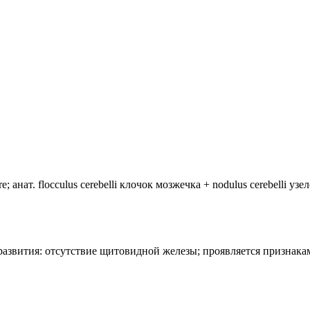
анат. flocculus cerebelli клочок мозжечка + nodulus cerebelli уз
лия развития: отсутствие щитовидной железы; проявляется призн