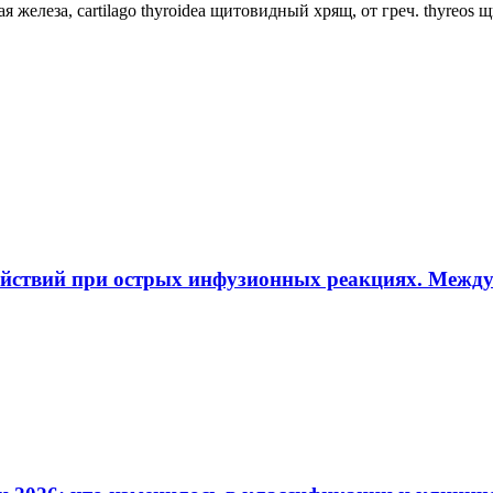
ная железа, cartilago thyroidea щитовидный хрящ, от греч. thyreos
ействий при острых инфузионных реакциях. Межд