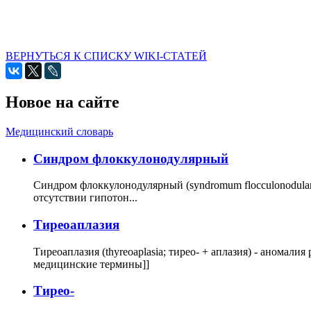
ВЕРНУТЬСЯ К СПИСКУ WIKI-СТАТЕЙ
Новое на сайте
Медицинский словарь
Cиндром флоккулонодулярный
Синдром флоккулонодулярный (syndromum flocculonodulare; 
отсутствии гипотон...
Тиреоаплазия
Тиреоаплазия (thyreoaplasia; тирео- + аплазия) - анома
медицинские термины]]
Тирео-