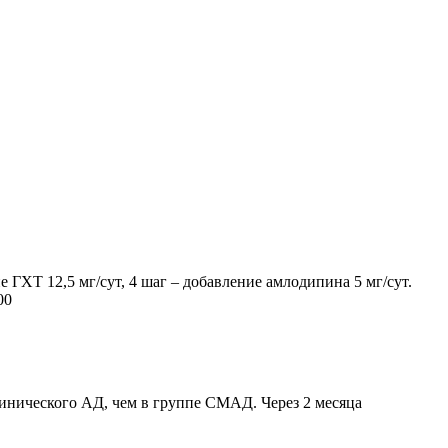
е ГХТ 12,5 мг/сут, 4 шаг – добавление амлодипина 5 мг/сут.
.00
линического АД, чем в группе СМАД. Через 2 месяца