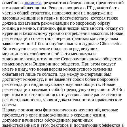
семейного
анамнеза
, результатов обследования, предпочтений
и ожиданий женщины. Решение вопроса о ГТ должно быть
частью общей стратегии, направленной на поддержание
здоровья женщины в пери- и постменопаузе, которая также
должна охватывать рекомендации по здоровому образу
жизни, а именно, питанию, физической активности, отказу от
курения и безопасному уровню потребления алкоголя. Новые
рекомендации совместно с пересмотренным консенсусным
заявлением по ГТ были опубликованы в журнале Climacteric.
Консенсусное заявление поддержал ряд ведущих
медицинских сообществ в области менопаузы и
эндокринологии, в том числе Североамериканское общество
по менопаузе и Эндокринное общество. При этом следует
иметь в виду, что новая версия консенсусного заявления
охватывает лишь те области, где между экспертами был
достигнут консенсус, и не заменяет собой более подробные
рекомендации индивидуальных научных обществ. Новые
рекомендации замещают собой предыдущую версию от 2013г.,
при этом в тексте появились отсутствовавшие ранее степени
рекомендованности, уровни доказательности и практические
советы.
Наряду с описанием физиологических изменений, которые
происходят в организме женщины в середине жизни,
документ начинается обсуждением различных
задействованных в этом факторов и последующих эффектов в