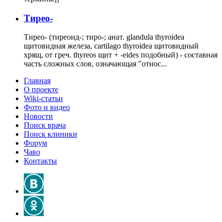
Тирео-
Тирео- (тиреоид-; тиро-; анат. glandula thyroidea
щитовидная железа, cartilago thyroidea щитовидный
хрящ, от греч. thyreos щит + -eides подобный) - составная
часть сложных слов, означающая "относ...
Главная
О проекте
Wiki-статьи
Фото и видео
Новости
Поиск врача
Поиск клиники
Форум
Чаво
Контакты