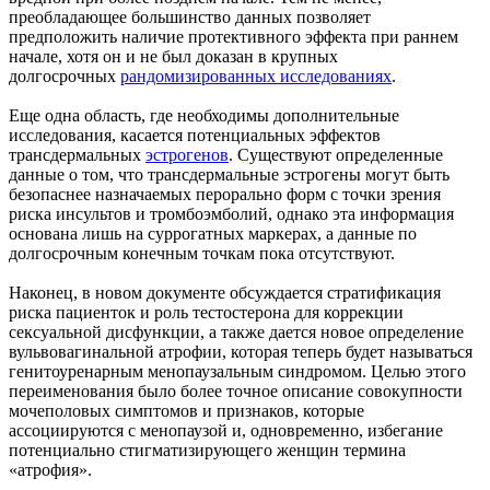
преобладающее большинство данных позволяет
предположить наличие протективного эффекта при раннем
начале, хотя он и не был доказан в крупных
долгосрочных
рандомизированных исследованиях
.
Еще одна область, где необходимы дополнительные
исследования, касается потенциальных эффектов
трансдермальных
эстрогенов
. Существуют определенные
данные о том, что трансдермальные эстрогены могут быть
безопаснее назначаемых перорально форм с точки зрения
риска инсультов и тромбоэмболий, однако эта информация
основана лишь на суррогатных маркерах, а данные по
долгосрочным конечным точкам пока отсутствуют.
Наконец, в новом документе обсуждается стратификация
риска пациенток и роль тестостерона для коррекции
сексуальной дисфункции, а также дается новое определение
вульвовагинальной атрофии, которая теперь будет называться
генитоуренарным менопаузальным синдромом. Целью этого
переименования было более точное описание совокупности
мочеполовых симптомов и признаков, которые
ассоциируются с менопаузой и, одновременно, избегание
потенциально стигматизирующего женщин термина
«атрофия».