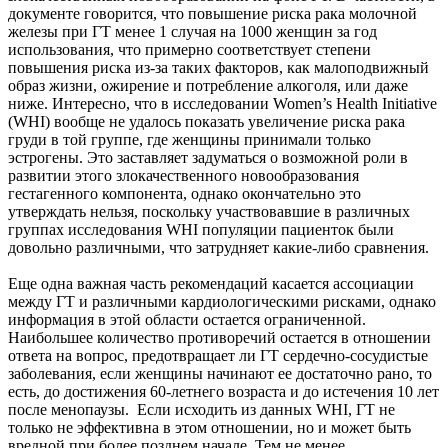
документе говорится, что повышение риска рака молочной
железы при ГТ менее 1 случая на 1000 женщин за год
использования, что примерно соответствует степени
повышения риска из-за таких факторов, как малоподвижный
образ жизни, ожирение и потребление алкоголя, или даже
ниже. Интересно, что в исследовании Women’s Health Initiative
(WHI) вообще не удалось показать увеличение риска рака
груди в той группе, где женщины принимали только
эстрогены. Это заставляет задуматься о возможной роли в
развитии этого злокачественного новообразования
гестагенного компонента, однако окончательно это
утверждать нельзя, поскольку участвовавшие в различных
группах исследования WHI популяции пациенток были
довольно различными, что затрудняет какие-либо сравнения.
Еще одна важная часть рекомендаций касается ассоциации
между ГТ и различными кардиологическими рисками, однако
информация в этой области остается ограниченной.
Наибольшее количество противоречий остается в отношении
ответа на вопрос, предотвращает ли ГТ сердечно-сосудистые
заболевания, если женщины начинают ее достаточно рано, то
есть, до достижения 60-летнего возраста и до истечения 10 лет
после менопаузы. Если исходить из данных WHI, ГТ не
только не эффективна в этом отношении, но и может быть
вредной при более позднем начале. Тем не менее,