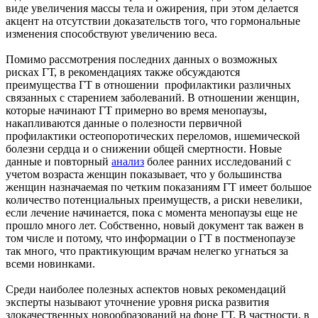
виде увеличения массы тела и ожирения, при этом делается
акцент на отсутствии доказательств того, что гормональные
изменения способствуют увеличению веса.
Помимо рассмотрения последних данных о возможных
рисках ГТ, в рекомендациях также обсуждаются
преимущества ГТ в отношении профилактики различных
связанных с старением заболеваний. В отношении женщин,
которые начинают ГТ примерно во время менопаузы,
накапливаются данные о полезности первичной
профилактики остеопоротических переломов, ишемической
болезни сердца и о снижении общей смертности. Новые
данные и повторный
анализ
более ранних исследований с
учетом возраста женщин показывает, что у большинства
женщин назначаемая по четким показаниям ГТ имеет большое
количество потенциальных преимуществ, а риски невелики,
если лечение начинается, пока с момента менопаузы еще не
прошло много лет. Собственно, новый документ так важен в
том числе и потому, что информации о ГТ в постменопаузе
так много, что практикующим врачам нелегко угнаться за
всеми новинками.
Среди наиболее полезных аспектов новых рекомендаций
эксперты называют уточнение уровня риска развития
злокачественных новообразований на фоне ГТ. В частности, в