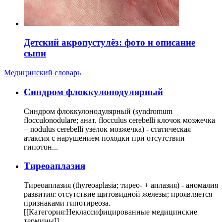
Детский акропустулёз: фото и описание
сыпи
Медицинский словарь
Cиндром флоккулонодулярный
Синдром флоккулонодулярный (syndromum
flocculonodulare; анат. flocculus cerebelli клочок мозжечка
+ nodulus cerebelli узелок мозжечка) - статическая
атаксия с нарушением походки при отсутствии
гипотон...
Тиреоаплазия
Тиреоаплазия (thyreoaplasia; тирео- + аплазия) - аномалия
развития: отсутствие щитовидной железы; проявляется
признаками гипотиреоза.
[[Категория:Неклассифицированные медицинские
термины]]