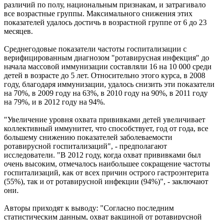
различий по полу, национальным признакам, и затрагивало
все возрастные группы. Максимального снижения этих
показателей удалось достичь в возрастной группе от 6 до 23
месяцев.
Среднегодовые показатели частоты госпитализации с
верифицированным диагнозом "ротавирусная инфекция" до
начала массовой иммунизации составляли 16 на 10 000 среди
детей в возрасте до 5 лет. Относительно этого курса, в 2008
году, благодаря иммунизации, удалось снизить эти показатели
на 70%, в 2009 году на 63%, в 2010 году на 90%, в 2011 году
на 79%, и в 2012 году на 94%.
"Увеличение уровня охвата прививками детей увеличивает
коллективный иммунитет, что способствует, год от года, все
большему снижению показателей заболеваемости
ротавирусной госпитализаций", - предполагают
исследователи. "В 2012 году, когда охват прививками был
очень высоким, отмечалось наибольшее сокращение частоты
госпитализаций, как от всех причин острого гастроэнтерита
(55%), так и от ротавирусной инфекции (94%)", - заключают
они.
Авторы приходят к выводу: "Согласно последним
статистическим данным, охват вакциной от ротавирусной