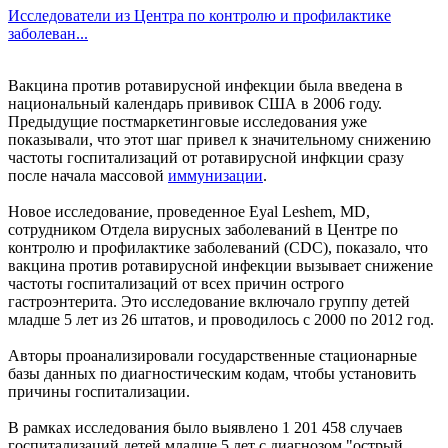
Исследователи из Центра по контролю и профилактике
заболеван...
Вакцина против ротавирусной инфекции была введена в
национальный календарь прививок США в 2006 году.
Предыдущие постмаркетинговые исследования уже
показывали, что этот шаг привел к значительному снижению
частоты госпитализаций от ротавирусной инфкции сразу
после начала массовой
иммунизации
.
Новое исследование, проведенное Eyal Leshem, MD,
сотрудником Отдела вирусных заболеваний в Центре по
контролю и профилактике заболеваний (CDC), показало, что
вакцина против ротавирусной инфекции вызывает снижение
частоты госпитализаций от всех причин острого
гастроэнтерита. Это исследование включало группу детей
младше 5 лет из 26 штатов, и проводилось с 2000 по 2012 год.
Авторы проанализировали государственные стационарные
базы данных по диагностическим кодам, чтобы установить
причины госпитализации.
В рамках исследования было выявлено 1 201 458 случаев
госпитализаций детей младше 5 лет с диагнозом "острый