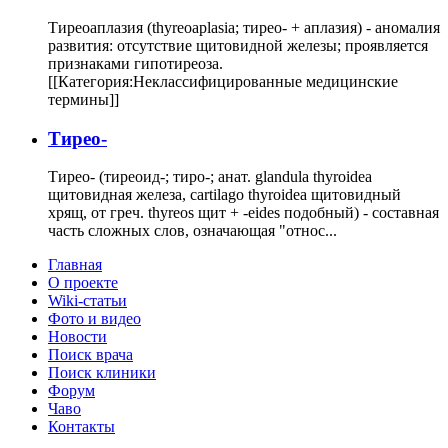
Тиреоаплазия (thyreoaplasia; тирео- + аплазия) - аномалия
развития: отсутствие щитовидной железы; проявляется
признаками гипотиреоза.
[[Категория:Неклассифицированные медицинские
термины]]
Тирео-
Тирео- (тиреоид-; тиро-; анат. glandula thyroidea
щитовидная железа, cartilago thyroidea щитовидный
хрящ, от греч. thyreos щит + -eides подобный) - составная
часть сложных слов, означающая "относ...
Главная
О проекте
Wiki-статьи
Фото и видео
Новости
Поиск врача
Поиск клиники
Форум
Чаво
Контакты