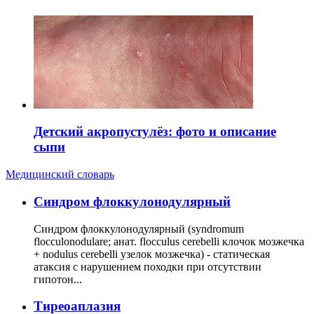
Детский акропустулёз: фото и описание
сыпи
Медицинский словарь
Cиндром флоккулонодулярный
Синдром флоккулонодулярный (syndromum
flocculonodulare; анат. flocculus cerebelli клочок мозжечка
+ nodulus cerebelli узелок мозжечка) - статическая
атаксия с нарушением походки при отсутствии
гипотон...
Тиреоаплазия