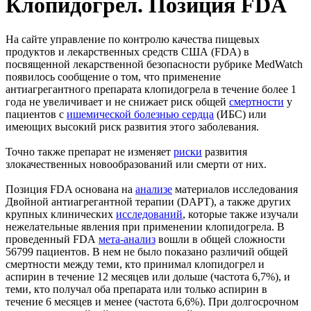
Клопидогрел. Позиция FDA
На сайте управление по контролю качества пищевых
продуктов и лекарственных средств США (FDA) в
посвященной лекарственной безопасности рубрике MedWatch
появилось сообщение о том, что применение
антиагрегантного препарата клопидогрела в течение более 1
года не увеличивает и не снижает риск общей
смертности
у
пациентов с
ишемической болезнью сердца
(ИБС) или
имеющих высокий риск развития этого заболевания.
Точно также препарат не изменяет
риски
развития
злокачественных новообразований или смерти от них.
Позиция FDA основана на
анализе
материалов исследования
Двойной антиагрегантной терапии (DAPT), а также других
крупных клинических
исследований
, которые также изучали
нежелательные явления при применении клопидогрела. В
проведенный FDA
мета-анализ
вошли в общей сложности
56799 пациентов. В нем не было показано различий общей
смертности между теми, кто принимал клопидогрел и
аспирин в течение 12 месяцев или дольше (частота 6,7%), и
теми, кто получал оба препарата или только аспирин в
течение 6 месяцев и менее (частота 6,6%). При долгосрочном