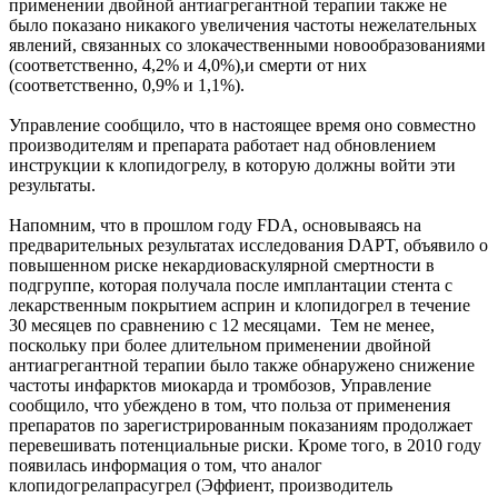
применении двойной антиагрегантной терапии также не
было показано никакого увеличения частоты нежелательных
явлений, связанных со злокачественными новообразованиями
(соответственно, 4,2% и 4,0%),и смерти от них
(соответственно, 0,9% и 1,1%).
Управление сообщило, что в настоящее время оно совместно
производителям и препарата работает над обновлением
инструкции к клопидогрелу, в которую должны войти эти
результаты.
Напомним, что в прошлом году FDA, основываясь на
предварительных результатах исследования DAPT, объявило о
повышенном риске некардиоваскулярной смертности в
подгруппе, которая получала после имплантации стента с
лекарственным покрытием асприн и клопидогрел в течение
30 месяцев по сравнению с 12 месяцами. Тем не менее,
поскольку при более длительном применении двойной
антиагрегантной терапии было также обнаружено снижение
частоты инфарктов миокарда и тромбозов, Управление
сообщило, что убеждено в том, что польза от применения
препаратов по зарегистрированным показаниям продолжает
перевешивать потенциальные риски. Кроме того, в 2010 году
появилась информация о том, что аналог
клопидогрелапрасугрел (Эффиент, производитель