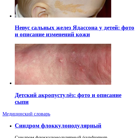
Невус сальных желез Ядассона у детей: фото
и описание изменений кожи
Детский акропустулёз: фото и описание
сыпи
Медицинский словарь
Cиндром флоккулонодулярный
Синдром флоккулонодулярный (syndromum