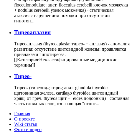
flocculonodulare; анат. flocculus cerebelli клочок мозжечка
+ nodulus cerebelli узелок мозжечка) - статическая
атаксия с нарушением походки при отсутствии
гипотон...
Тиреоаплазия
Тиреоаплазия (thyreoaplasia; тирео- + аплазия) - аномалия
развития: отсутствие щитовидной железы; проявляется
признаками гипотиреоза.
[[Категория:Неклассифицированные медицинские
термины]]
Тирео-
Тирео- (тиреоид-; тиро-; анат. glandula thyroidea
щитовидная железа, cartilago thyroidea щитовидный
хрящ, от греч. thyreos щит + -eides подобный) - составная
часть сложных слов, означающая "относ...
Главная
О проекте
Wiki-статьи
Фото и видео