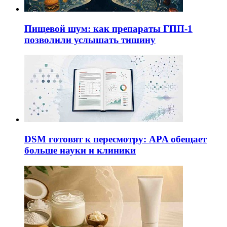
Пищевой шум: как препараты ГПП-1
позволили услышать тишину
DSM готовят к пересмотру: APA обещает
больше науки и клиники