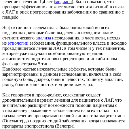
лечение в течение 1,4 лет (
медиана
). Было показано, что
препарат эффективно снижает число госпитализаций в связи
с ЛАГ и риск прогрессирования заболевания по сравнению с
плацебо.
Эффективность селексипага была одинаковой во всех
подгруппах, которые были выделены в исходном плане
статистического
анализа
исследования, в частности, исходя
из
этиологии
заболевания, функционального класса и исходно
проводившегося лечения ЛАГ, в том числе и у тех пациентов,
которые уже получали комбинированную терапию
антагонистом эндотелиновых рецепторов и ингибитором
фосфодиэстеразы 5 типа.
Наиболее частые нежелательные эффекты, которые были
зарегистрированы в данном исследовании, включали в себя
головную боль, диарею, боли в челюстях, тошноту, миалгии,
рвоту, боли в конечностях и «приливы» жара.
Как говорится в пресс-релизе, селексипаг создает
дополнительный вариант лечения для пациентов с ЛАГ, что
значительно расширит возможности помощи пациентам с
этим жизнеугрожающим заболеванием на всех этапах – от
начала лечения препаратами первой линии типа мацитентана
(Опсумит) до поздних стадий заболевания, когда назначаются
препараты эпопростенола (Велетри).