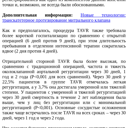
точки и, возможно, не всегда были обоснованными.
Дополнительная информация:
Новые технологии:
транскатетерное протезирование митрального клапана
Как и предполагалось, процедура TAVR также требовала
более короткой госпитализации по сравнению с открытой
операцией (6 дней против 9 дней), при этом длительность
пребывания в отделении интенсивной терапии сократилась
вдвое (2 дня против 4 дней).
Отрицательной стороной TAVR была более высокая, по
сравнению с традиционной операцией, частота и тяжесть
околоклапанной аортальной регургитации через 30 дней, 1
год и 2 года (P<0,001 для всех сравнений). Через 30 дней у
22,5% пациентов в группе TAVR отмечалась легкая
регургитация, а у 3,7% она достигала умеренной или тяжелой
степени. У пациентов с умеренной и тяжелой регургитацией
через 30 дней смертность в течение 2 лет наблюдения была
выше, чем у лиц без регургитации или с минимальной
регургитацией (P<0,001). Основные сосудистые осложнения
также чаще встречались после TAVR на всех сроках – через 30
дней, через 1 год и через 2 года.