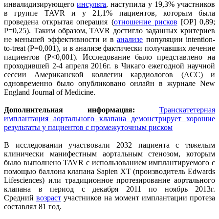
инвалидизирующего
инсульта
, наступила у 19,3% участников
в группе TAVR и у 21,1% пациентов, которым была
проведена открытая операция (
отношение рисков
[ОР] 0,89;
P=0,25). Таким образом, TAVR достигло заданных критериев
не меньшей эффективности и в
анализе
популяции intention-
to-treat (P=0,001), и в анализе фактически получавших лечение
пациентов (P<0,001). Исследование было представлено на
проходившей 2-4 апреля 2016г. в Чикаго ежегодной научной
сессии Американской коллегии кардиологов (ACC) и
одновременно было опубликовано онлайн в журнале New
England Journal of Medicine.
Дополнительная информация:
Транскатетерная
имплантация аортального клапана демонстрирует хорошие
результаты у пациентов с промежуточным риском
В исследовании участвовали 2032 пациента с тяжелым
клинически манифестным аортальным стенозом, которым
было выполнено TAVR с использованием имплантируемого с
помощью баллона клапана Sapien XT (производитель Edwards
Lifesciences) или традиционное протезирование аортального
клапана в период с декабря 2011 по ноябрь 2013г.
Средний
возраст
участников на момент имплантации протеза
составлял 81 год.