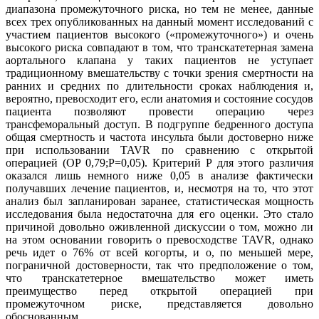
диапазона промежуточного риска, но тем не менее, данные
всех трех опубликованных на данный момент исследований с
участием пациентов высокого («промежуточного») и очень
высокого риска совпадают в том, что транскатетерная замена
аортального клапана у таких пациентов не уступает
традиционному вмешательству с точки зрения смертности на
ранних и средних по длительности сроках наблюдения и,
вероятно, превосходит его, если анатомия и состояние сосудов
пациента позволяют провести операцию через
трансфеморальный доступ. В подгруппе бедренного доступа
общая смертность и частота инсульта были достоверно ниже
при использовании TAVR по сравнению с открытой
операцией (ОР 0,79;P=0,05). Критерий Р для этого различия
оказался лишь немного ниже 0,05 в анализе фактически
получавших лечение пациентов, и, несмотря на то, что этот
анализ был запланирован заранее, статистическая мощность
исследования была недостаточна для его оценки. Это стало
причиной довольно оживленной дискуссии о том, можно ли
на этом основании говорить о превосходстве TAVR, однако
речь идет о 76% от всей когорты, и о, по меньшей мере,
пограничной достоверности, так что предположение о том,
что транскатетерное вмешательство может иметь
преимущество перед открытой операцией при
промежуточном риске, представляется довольно
обоснованным.