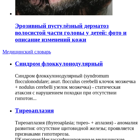
Эрозивный пустулёзный дерматоз
волосистой части головы у детей: фото и
описание изменений кожи
Медицинский словарь
Cиндром флоккулонодулярный
Синдром флоккулонодулярный (syndromum
flocculonodulare; анат. flocculus cerebelli клочок мозжечка
+ nodulus cerebelli узелок мозжечка) - статическая
атаксия с нарушением походки при отсутствии
гипотон...
Тиреоаплазия
Тиреоаплазия (thyreoaplasia; тирео- + аплазия) - аномалия
развития: отсутствие щитовидной железы; проявляется
признаками гипотиреоза.
[[Категория:Неклассифицированные медицинские