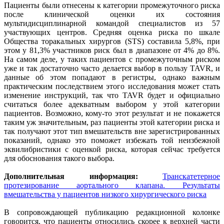
Пациенты были отнесены к категории промежуточного риска
после клинической оценки их состояния
мультидисциплинарной командой специалистов из 57
участвующих центров. Средняя оценка риска по шкале
Общества торакальных хирургов (STS) составила 5,8%, при
этом у 81,3% участников риск был в диапазоне от 4% до 8%.
На самом деле, у таких пациентов с промежуточным риском
уже и так достаточно часто делается выбор в пользу TAVR, и
данные об этом попадают в регистры, однако важным
практическим последствием этого исследования может стать
изменение инструкций, так что TAVR будет и официально
считаться более адекватным выбором у этой категории
пациентов. Возможно, кому-то этот результат и не покажется
таким уж значительным, раз пациенты этой категории риска и
так получают этот тип вмешательств вне зарегистрированных
показаний, однако это поможет избежать той неизбежной
эквилибристики с оценкой риска, которая сейчас требуется
для обоснования такого выбора.
Дополнительная информация:
Транскатетерное
протезирование аортального клапана. Результаты
вмешательства у пациентов низкого хирургического риска
В сопровождающей публикацию редакционной колонке
говорится, что пациенты относились скорее к верхней части