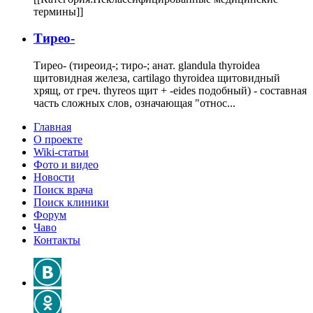
термины]]
Тирео-
Тирео- (тиреоид-; тиро-; анат. glandula thyroidea
щитовидная железа, cartilago thyroidea щитовидный
хрящ, от греч. thyreos щит + -eides подобный) - составная
часть сложных слов, означающая "относ...
Главная
О проекте
Wiki-статьи
Фото и видео
Новости
Поиск врача
Поиск клиники
Форум
Чаво
Контакты