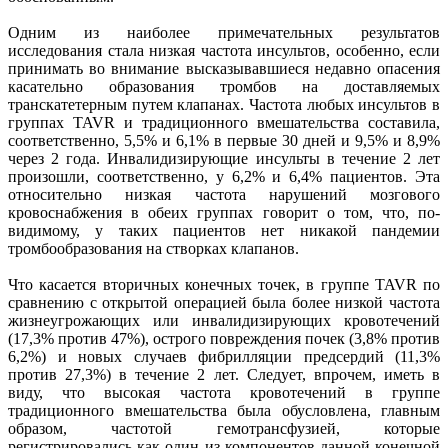
Одним из наиболее примечательных результатов
исследования стала низкая частота инсультов, особенно, если
принимать во внимание высказывавшиеся недавно опасения
касательно образования тромбов на доставляемых
транскатетерным путем клапанах. Частота любых инсультов в
группах TAVR и традиционного вмешательства составила,
соответственно, 5,5% и 6,1% в первые 30 дней и 9,5% и 8,9%
через 2 года. Инвалидизирующие инсульты в течение 2 лет
произошли, соответственно, у 6,2% и 6,4% пациентов. Эта
относительно низкая частота нарушений мозгового
кровоснабжения в обеих группах говорит о том, что, по-
видимому, у таких пациентов нет никакой пандемии
тромбообразования на створках клапанов.
Что касается вторичных конечных точек, в группе TAVR по
сравнению с открытой операцией была более низкой частота
жизнеугрожающих или инвалидизирующих кровотечений
(17,3% против 47%), острого повреждения почек (3,8% против
6,2%) и новых случаев фибрилляции предсердий (11,3%
против 27,3%) в течение 2 лет. Следует, впрочем, иметь в
виду, что высокая частота кровотечений в группе
традиционного вмешательства была обусловлена, главным
образом, частотой гемотрансфузией, которые
регистрировались как один из компонентов данной конечной