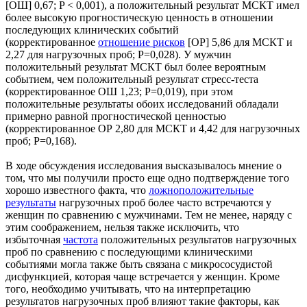
[ОШ] 0,67; P < 0,001), а положительный результат МСКТ имел
более высокую прогностическую ценность в отношении
последующих клинических событий
(корректированное
отношение рисков
[ОР] 5,86 для МСКТ и
2,27 для нагрузочных проб; P=0,028). У мужчин
положительный результат МСКТ был более вероятным
событием, чем положительный результат стресс-теста
(корректированное ОШ 1,23; P=0,019), при этом
положительные результаты обоих исследований обладали
примерно равной прогностической ценностью
(корректированное ОР 2,80 для МСКТ и 4,42 для нагрузочных
проб; P=0,168).
В ходе обсуждения исследования высказывалось мнение о
том, что мы получили просто еще одно подтверждение того
хорошо известного факта, что
ложноположительные
результаты
нагрузочных проб более часто встречаются у
женщин по сравнению с мужчинами. Тем не менее, наряду с
этим соображением, нельзя также исключить, что
избыточная
частота
положительных результатов нагрузочных
проб по сравнению с последующими клиническими
событиями могла также быть связана с микрососудистой
дисфункцией, которая чаще встречается у женщин. Кроме
того, необходимо учитывать, что на интерпретацию
результатов нагрузочных проб влияют такие факторы, как