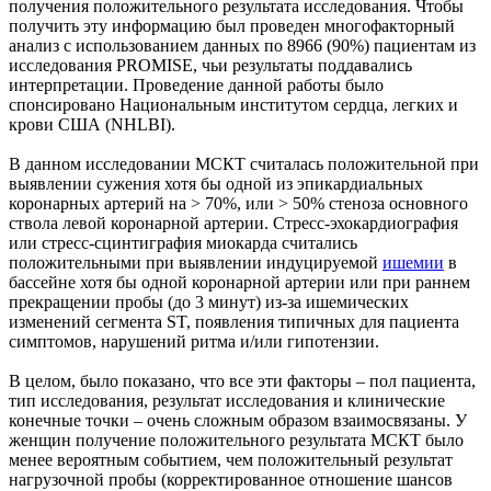
получения положительного результата исследования. Чтобы
получить эту информацию был проведен многофакторный
анализ с использованием данных по 8966 (90%) пациентам из
исследования PROMISE, чьи результаты поддавались
интерпретации. Проведение данной работы было
спонсировано Национальным институтом сердца, легких и
крови США (NHLBI).
В данном исследовании МСКТ считалась положительной при
выявлении сужения хотя бы одной из эпикардиальных
коронарных артерий на > 70%, или > 50% стеноза основного
ствола левой коронарной артерии. Стресс-эхокардиография
или стресс-сцинтиграфия миокарда считались
положительными при выявлении индуцируемой
ишемии
в
бассейне хотя бы одной коронарной артерии или при раннем
прекращении пробы (до 3 минут) из-за ишемических
изменений сегмента ST, появления типичных для пациента
симптомов, нарушений ритма и/или гипотензии.
В целом, было показано, что все эти факторы – пол пациента,
тип исследования, результат исследования и клинические
конечные точки – очень сложным образом взаимосвязаны. У
женщин получение положительного результата МСКТ было
менее вероятным событием, чем положительный результат
нагрузочной пробы (корректированное отношение шансов