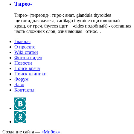
Тирео-
Тирео- (тиреоид-; тиро-; анат. glandula thyroidea
щитовидная железа, cartilago thyroidea щитовидный
хрящ, от греч. thyreos щит + -eides подобный) - составная
часть сложных слов, означающая "относ...
Главная
О проекте
Wiki-статьи
Фото и видео
Новости
Поиск врача
Поиск клиники
Форум
Чаво
Контакты
Создание сайта —
«Мибок»