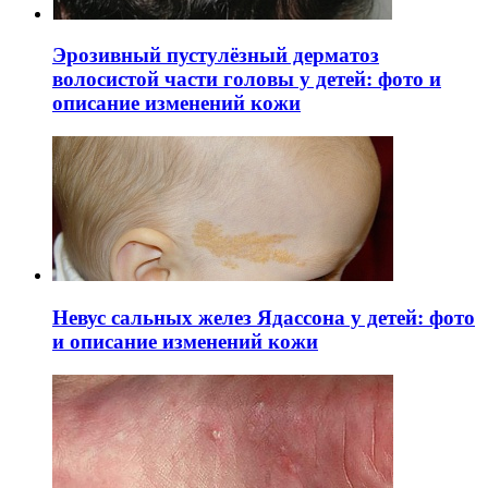
Эрозивный пустулёзный дерматоз
волосистой части головы у детей: фото и
описание изменений кожи
Невус сальных желез Ядассона у детей: фото
и описание изменений кожи