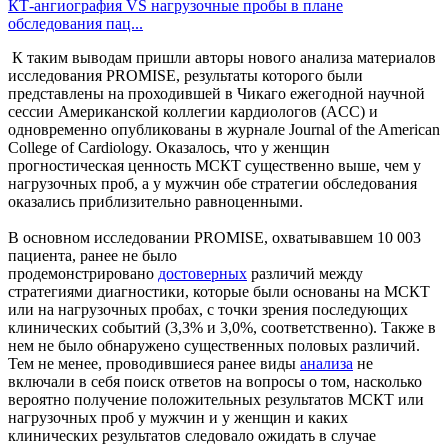
КТ-ангиография VS нагрузочные пробы в плане
обследования пац...
К таким выводам пришли авторы нового анализа материалов
исследования PROMISE, результаты которого были
представлены на проходившей в Чикаго ежегодной научной
сессии Американской коллегии кардиологов (ACC) и
одновременно опубликованы в журнале Journal of the American
College of Cardiology. Оказалось, что у женщин
прогностическая ценность МСКТ существенно выше, чем у
нагрузочных проб, а у мужчин обе стратегии обследования
оказались приблизительно равноценными.
В основном исследовании PROMISE, охватывавшем 10 003
пациента, ранее не было
продемонстрировано
достоверных
различий между
стратегиями диагностики, которые были основаны на МСКТ
или на нагрузочных пробах, с точки зрения последующих
клинических событий (3,3% и 3,0%, соответственно). Также в
нем не было обнаружено существенных половых различий.
Тем не менее, проводившиеся ранее виды
анализа
не
включали в себя поиск ответов на вопросы о том, насколько
вероятно получение положительных результатов МСКТ или
нагрузочных проб у мужчин и у женщин и каких
клинических результатов следовало ожидать в случае