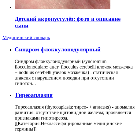
Детский акропустулёз: фото и описание
сыпи
Медицинский словарь
Cиндром флоккулонодулярный
Синдром флоккулонодулярный (syndromum
flocculonodulare; анат. flocculus cerebelli клочок мозжечка
+ nodulus cerebelli узелок мозжечка) - статическая
атаксия с нарушением походки при отсутствии
гипотон...
Тиреоаплазия
Тиреоаплазия (thyreoaplasia; тирео- + аплазия) - аномалия
развития: отсутствие щитовидной железы; проявляется
признаками гипотиреоза.
[[Категория:Неклассифицированные медицинские
термины]]