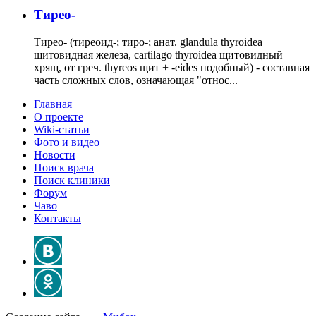
Тирео-
Тирео- (тиреоид-; тиро-; анат. glandula thyroidea
щитовидная железа, cartilago thyroidea щитовидный
хрящ, от греч. thyreos щит + -eides подобный) - составная
часть сложных слов, означающая "относ...
Главная
О проекте
Wiki-статьи
Фото и видео
Новости
Поиск врача
Поиск клиники
Форум
Чаво
Контакты