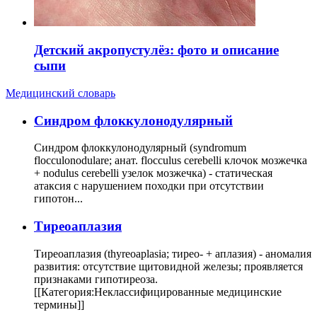
Детский акропустулёз: фото и описание
сыпи
Медицинский словарь
Cиндром флоккулонодулярный
Синдром флоккулонодулярный (syndromum
flocculonodulare; анат. flocculus cerebelli клочок мозжечка
+ nodulus cerebelli узелок мозжечка) - статическая
атаксия с нарушением походки при отсутствии
гипотон...
Тиреоаплазия
Тиреоаплазия (thyreoaplasia; тирео- + аплазия) - аномалия
развития: отсутствие щитовидной железы; проявляется
признаками гипотиреоза.
[[Категория:Неклассифицированные медицинские
термины]]