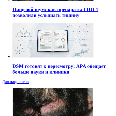
Пищевой шум: как препараты ГПП-1
позволили услышать тишину
DSM готовят к пересмотру: APA обещает
больше науки и клиники
Для пациентов