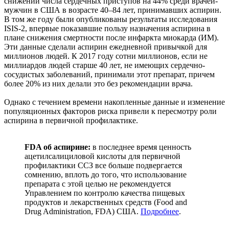
снижении числа сердечных приступов на 44% среди врачей-
мужчин в США в возрасте 40–84 лет, принимавших аспирин.
В том же году были опубликованы результаты исследования
ISIS-2, впервые показавшие пользу назначения аспирина в
плане снижения смертности после инфаркта миокарда (ИМ).
Эти данные сделали аспирин ежедневной привычкой для
миллионов людей. К 2017 году сотни миллионов, если не
миллиардов людей старше 40 лет, не имеющих сердечно-
сосудистых заболеваний, принимали этот препарат, причем
более 20% из них делали это без рекомендации врача.
Однако с течением времени накопленные данные и изменение
популяционных факторов риска привели к пересмотру роли
аспирина в первичной профилактике.
FDA об аспирине:
в последнее время ценность
ацетилсалициловой кислоты для первичной
профилактики ССЗ все больше подвергается
сомнению, вплоть до того, что использование
препарата с этой целью не рекомендуется
Управлением по контролю качества пищевых
продуктов и лекарственных средств (Food and
Drug Administration, FDA) США.
Подробнее
.