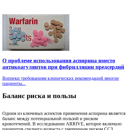
О проблеме использования аспирина вместо
антикоагулянтов при фибрилляции предсердий
Вопреки требованиям клинических рекомендаций многие
пациенты...
Баланс риска и пользы
Одним из ключевых аспектов применения аспирина является
баланс между потенциальной пользой и риском
кровотечений. В исследовании ARRIVE, которое включало
пациентов среднего возраста с умеренным риском ССЗ,