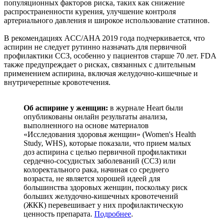
популяционных факторов риска, таких как снижение
распространенности курения, улучшение контроля
артериального давления и широкое использование статинов.
В рекомендациях ACC/AHA 2019 года подчеркивается, что
аспирин не следует рутинно назначать для первичной
профилактики ССЗ, особенно у пациентов старше 70 лет. FDA
также предупреждает о рисках, связанных с длительным
применением аспирина, включая желудочно-кишечные и
внутричерепные кровотечения.
Об аспирине у женщин:
в журнале Heart были
опубликованы онлайн результаты анализа,
выполненного на основе материалов
«Исследования здоровья женщин» (Women's Health
Study, WHS), которые показали, что прием малых
доз аспирина с целью первичной профилактики
сердечно-сосудистых заболеваний (ССЗ) или
колоректального рака, начиная со среднего
возраста, не является хорошей идеей для
большинства здоровых женщин, поскольку риск
больших желудочно-кишечных кровотечений
(ЖКК) перевешивает у них профилактическую
ценность препарата.
Подробнее
.