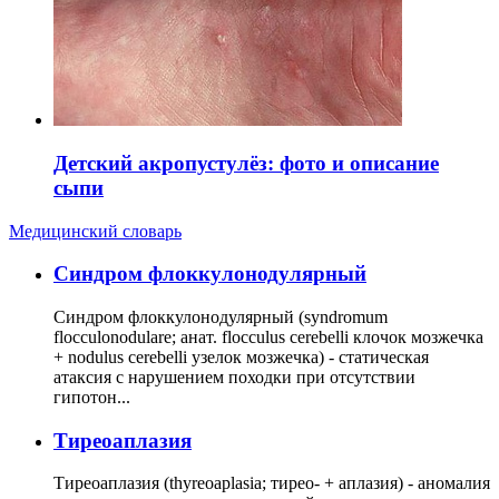
Детский акропустулёз: фото и описание
сыпи
Медицинский словарь
Cиндром флоккулонодулярный
Синдром флоккулонодулярный (syndromum
flocculonodulare; анат. flocculus cerebelli клочок мозжечка
+ nodulus cerebelli узелок мозжечка) - статическая
атаксия с нарушением походки при отсутствии
гипотон...
Тиреоаплазия
Тиреоаплазия (thyreoaplasia; тирео- + аплазия) - аномалия