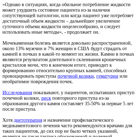
«Однако в ситуациях, когда обильное потребление жидкости
может ухудшить состояние пациента из-за наличия
сопутствующей патологии, или когда пациент уже потребляет
достаточный объем жидкости – дальнейшее увеличение
суточного объема жидкости нецелесообразно, и следует
использовать иные методы», - продолжает он.
Мочекаменная болезнь является довольно распространенной,
около 13% мужчин и 7% женщин в США будут страдать от
камней в почках в какой-то момент их жизни. Камни в почках
являются результатом длительного склеивания крошечных
кристаллов мочи, что в конечном итоге, приводит к
формированию относительно крупных камней, способных
провоцировать приступы
почечной колики
,
гематурии
или
необратимое повреждения почек.
Исследования
показывают, у пациентов, испытавших приступ
почечной колики,
риск
повторного приступа из-за
образования другого камня составляет 35-50% за первые 5 лет
после приступа.
Хотя
диетотерапия
и назначение профилактического
медикаментозного лечения часто рекомендуются врачами для
таких пациентов, до сих пор не было четких указаний,
является ли такая тактика обоснованной и полезной.