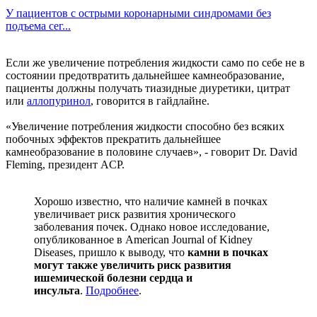
У пациентов с острыми коронарными синдромами без
подъема сег...
Если же увеличение потребления жидкости само по себе не в
состоянии предотвратить дальнейшее камнеобразование,
пациенты должны получать тиазидные диуретики, цитрат
или
аллопуринол
, говорится в гайдлайне.
«Увеличение потребления жидкости способно без всяких
побочных эффектов прекратить дальнейшее
камнеобразование в половине случаев», - говорит Dr. David
Fleming, президент ACP.
Хорошо известно, что наличие камней в почках
увеличивает риск развития хронического
заболевания почек. Однако новое исследование,
опубликованное в American Journal of Kidney
Diseases, пришло к выводу, что
камни в почках
могут также увеличить риск развития
ишемической болезни сердца и
инсульта
.
Подробнее
.