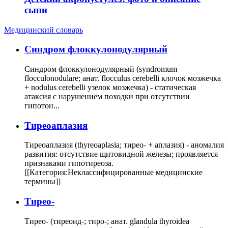
сыпи
Медицинский словарь
Cиндром флоккулонодулярный
Синдром флоккулонодулярный (syndromum
flocculonodulare; анат. flocculus cerebelli клочок мозжечка
+ nodulus cerebelli узелок мозжечка) - статическая
атаксия с нарушением походки при отсутствии
гипотон...
Тиреоаплазия
Тиреоаплазия (thyreoaplasia; тирео- + аплазия) - аномалия
развития: отсутствие щитовидной железы; проявляется
признаками гипотиреоза.
[[Категория:Неклассифицированные медицинские
термины]]
Тирео-
Тирео- (тиреоид-; тиро-; анат. glandula thyroidea