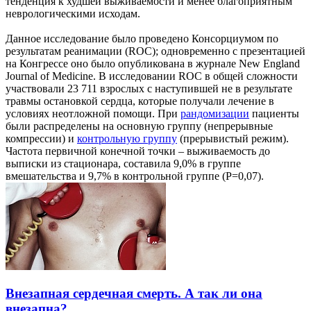
тенденция к худшей выживаемости и менее благоприятным
неврологическими исходам.
Данное исследование было проведено Консорциумом по
результатам реанимации (ROC); одновременно с презентацией
на Конгрессе оно было опубликована в журнале New England
Journal of Medicine. В исследовании ROC в общей сложности
участвовали 23 711 взрослых с наступившей не в результате
травмы остановкой сердца, которые получали лечение в
условиях неотложной помощи. При
рандомизации
пациенты
были распределены на основную группу (непрерывные
компрессии) и
контрольную группу
(прерывистый режим).
Частота первичной конечной точки – выживаемость до
выписки из стационара, составила 9,0% в группе
вмешательства и 9,7% в контрольной группе (P=0,07).
Внезапная сердечная смерть. А так ли она
внезапна?