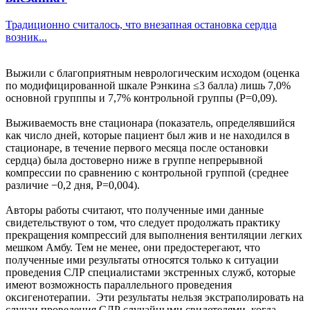
Традиционно считалось, что внезапная остановка сердца
возник...
Выжили с благоприятным неврологическим исходом (оценка
по модифицированной шкале Рэнкина ≤3 балла) лишь 7,0%
основной групппы и 7,7% контрольной группы (P=0,09).
Выживаемость вне стационара (показатель, определявшийся
как число дней, которые пациент был жив и не находился в
стационаре, в течение первого месяца после остановки
сердца) была достоверно ниже в группе непрерывной
компрессии по сравнению с контрольной группой (среднее
различие −0,2 дня, P=0,004).
Авторы работы считают, что полученные ими данные
свидетельствуют о том, что следует продолжать практику
прекращения компрессий для выполнения вентиляции легких
мешком Амбу. Тем не менее, они предостерегают, что
полученные ими результаты относятся только к ситуации
проведения СЛР специалистами экстренных служб, которые
имеют возможность параллельного проведения
оксигенотерапии. Эти результаты нельзя экстраполировать на
случаи проведения СЛР случайными свидетелями, когда