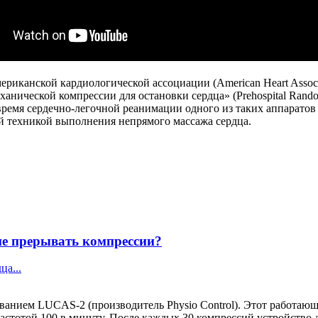
иканской кардиологической ассоциации (American Heart Associ
нической компрессии для остановки сердца» (Prehospital Randomi
время сердечно-легочной реанимации одного из таких аппаратов
й техникой выполнения непрямого массажа сердца.
не прерывать компрессии?
ца...
ванием LUCAS-2 (производитель Physio Control). Этот работающ
частотой 100 в минуту. После каждых 30 компрессий устройство 