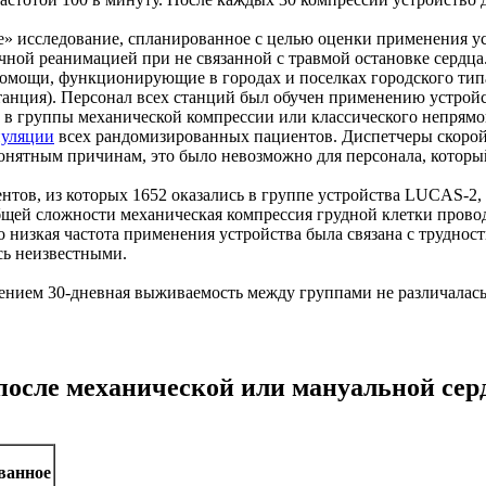
 исследование, спланированное с целью оценки применения ус
чной реанимацией при не связанной с травмой остановке сердц
 помощи, функционирующие в городах и поселках городского ти
танция). Персонал всех станций был обучен применению устрой
 в группы механической компрессии или классического непрямо
уляции
всех рандомизированных пациентов. Диспетчеры скорой
онятным причинам, это было невозможно для персонала, которы
тов, из которых 1652 оказались в группе устройства LUCAS-2,
 общей сложности механическая компрессия грудной клетки пров
о низкая частота применения устройства была связана с труднос
сь неизвестными.
чением 30-дневная выживаемость между группами не различалась
после механической или мануальной сер
ванное