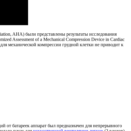
ation, AHA) были представлены результаты исследования
zed Assessment of a Mechanical Compression Device in Cardiac
 для механической компрессии грудной клетки не приводит к
ий от батареек аппарат был предназначен для непрерывного
делало паузу для
искусственной вентиляции легких
(2 вдохов).