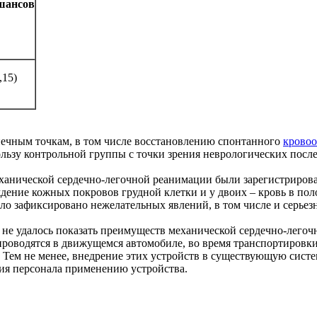
шансов
,15)
нечным точкам, в том числе восстановлению спонтанного
крово
ользу контрольной группы с точки зрения неврологических посл
еханической сердечно-легочной реанимации были зарегистрирова
ждение кожных покровов грудной клетки и у двоих – кровь в пол
ло зафиксировано нежелательных явлений, в том числе и серьез
им не удалось показать преимуществ механической сердечно-лего
роводятся в движущемся автомобиле, во время транспортировки
 Тем не менее, внедрение этих устройств в существующую сист
ия персонала применению устройства.