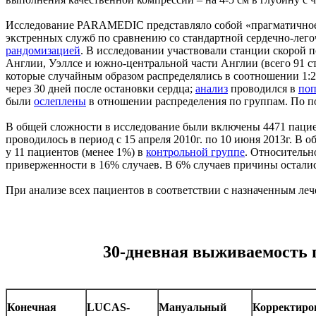
Исследование PARAMEDIC представляло собой «прагматичное»
экстренных служб по сравнению со стандартной сердечно-лего
рандомизацией
. В исследовании участвовали станции скорой
Англии, Уэллсе и южно-центральной части Англии (всего 91 с
которые случайным образом распределялись в соотношении 1:2
через 30 дней после остановки сердца;
анализ
проводился в
поп
были
ослеплены
в отношении распределения по группам. По п
В общей сложности в исследование были включены 4471 пациен
проводилось в период с 15 апреля 2010г. по 10 июня 2013г. В
у 11 пациентов (менее 1%) в
контрольной группе
. Относительн
приверженности в 16% случаев. В 6% случаев причины остали
При анализе всех пациентов в соответствии с назначенным ле
30-дневная выживаемость 
Конечная
LUCAS-
Мануальный
Корректиро