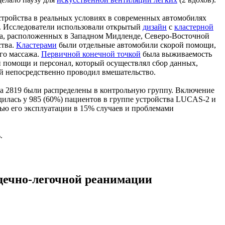
тройства в реальных условиях в современных автомобилях
а. Исследователи использовали открытый
дизайн
с
кластерной
па, расположенных в Западном Мидленде, Северо-Восточной
ства.
Кластерами
были отдельные автомобили скорой помощи,
го массажа.
Первичной конечной точкой
была выживаемость
 помощи и персонал, который осуществлял сбор данных,
й непосредственно проводил вмешательство.
 а 2819 были распределены в контрольную группу. Включение
одилась у 985 (60%) пациентов в группе устройства LUCAS-2 и
тью его эксплуатации в 15% случаев и проблемами
.
дечно-легочной реанимации