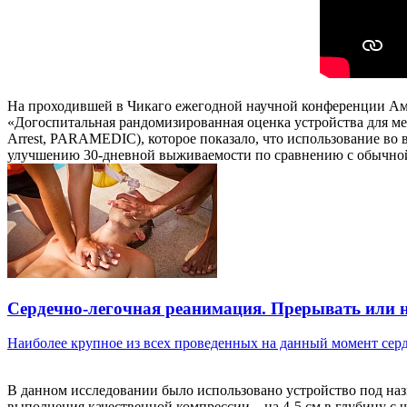
На проходившей в Чикаго ежегодной научной конференции Амер
«Догоспитальная рандомизированная оценка устройства для меха
Arrest, PARAMEDIC), которое показало, что использование во 
улучшению 30-дневной выживаемости по сравнению с обычно
Сердечно-легочная реанимация. Прерывать или 
Наиболее крупное из всех проведенных на данный момент серд
В данном исследовании было использовано устройство под наз
выполнения качественной компрессии – на 4-5 см в глубину с 