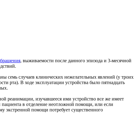
обращения
, выживаемости после данного эпизода и 3-месячной
едствий.
ны семь случаев клинических нежелательных явлений (у троих
ости рта). В ходе эксплуатации устройства было пятнадцать
ных.
чной реанимации, изучавшееся ими устройство все же имеет
 пациента в отделение неотложной помощи, или если
ему экстренной помощи потребует существенного