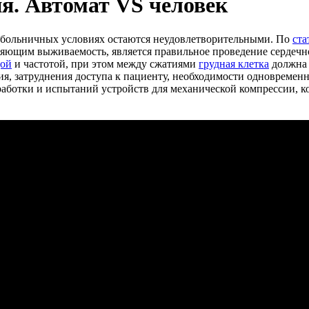
я. Автомат VS человек
небольничных условиях остаются неудовлетворительными. По
ста
ляющим выживаемость, является правильное проведение сердечн
дой
и частотой, при этом между сжатиями
грудная клетка
должна 
ия, затруднения доступа к пациенту, необходимости одновреме
работки и испытаний устройств для механической компрессии, к