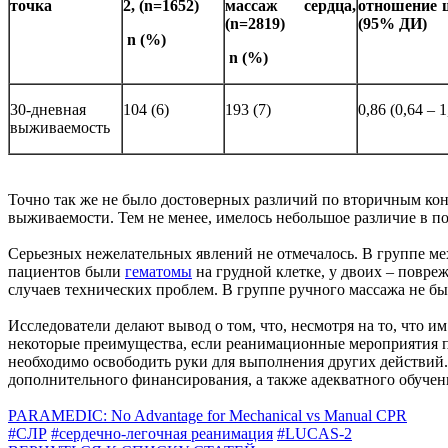
точка
2, (n=1652)
массаж сердца,
отношение 
(n=2819)
(95% ДИ)
n (%)
n (%)
30-дневная
104 (6)
193 (7)
0,86 (0,64 – 1
выживаемость
Точно так же не было достоверных различий по вторичным ко
выживаемости. Тем не менее, имелось небольшое различие в п
Серьезных нежелательных явлений не отмечалось. В группе м
пациентов были
гематомы
на грудной клетке, у двоих – повре
случаев технических проблем. В группе ручного массажа не бы
Исследователи делают вывод о том, что, несмотря на то, что 
некоторые преимущества, если реанимационные мероприятия п
необходимо освободить руки для выполнения других действий.
дополнительного финансирования, а также адекватного обучен
PARAMEDIC: No Advantage for Mechanical vs Manual CPR
#СЛР
#сердечно-легочная реанимация
#LUCAS-2