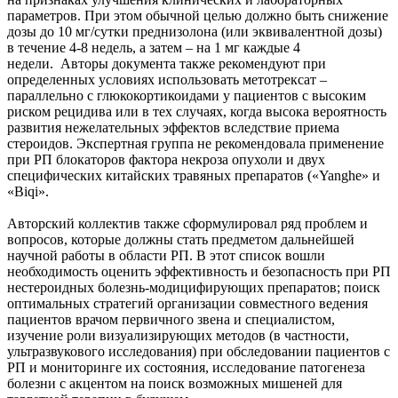
параметров. При этом обычной целью должно быть снижение
дозы до 10 мг/сутки преднизолона (или эквивалентной дозы)
в течение 4-8 недель, а затем – на 1 мг каждые 4
недели. Авторы документа также рекомендуют при
определенных условиях использовать метотрексат –
параллельно с глюкокортикоидами у пациентов с высоким
риском рецидива или в тех случаях, когда высока вероятность
развития нежелательных эффектов вследствие приема
стероидов. Экспертная группа не рекомендовала применение
при РП блокаторов фактора некроза опухоли и двух
специфических китайских травяных препаратов («Yanghe» и
«Biqi».
Авторский коллектив также сформулировал ряд проблем и
вопросов, которые должны стать предметом дальнейшей
научной работы в области РП. В этот список вошли
необходимость оценить эффективность и безопасность при РП
нестероидных болезнь-модицифирующих препаратов; поиск
оптимальных стратегий организации совместного ведения
пациентов врачом первичного звена и специалистом,
изучение роли визуализирующих методов (в частности,
ультразвукового исследования) при обследовании пациентов с
РП и мониторинге их состояния, исследование патогенеза
болезни с акцентом на поиск возможных мишеней для