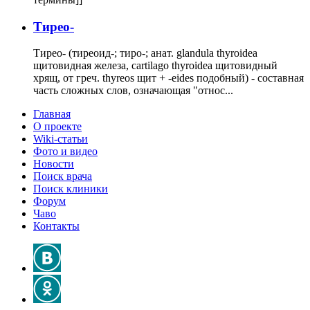
Тирео-
Тирео- (тиреоид-; тиро-; анат. glandula thyroidea
щитовидная железа, cartilago thyroidea щитовидный
хрящ, от греч. thyreos щит + -eides подобный) - составная
часть сложных слов, означающая "относ...
Главная
О проекте
Wiki-статьи
Фото и видео
Новости
Поиск врача
Поиск клиники
Форум
Чаво
Контакты