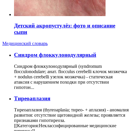
Детский акропустулёз: фото и описание
сыпи
Медицинский словарь
Cиндром флоккулонодулярный
Синдром флоккулонодулярный (syndromum
flocculonodulare; анат. flocculus cerebelli клочок мозжечка
+ nodulus cerebelli узелок мозжечка) - статическая
атаксия с нарушением походки при отсутствии
гипотон...
Тиреоаплазия
Тиреоаплазия (thyreoaplasia; тирео- + аплазия) - аномалия
развития: отсутствие щитовидной железы; проявляется
признаками гипотиреоза.
[[Категория:Неклассифицированные медицинские
термины]]