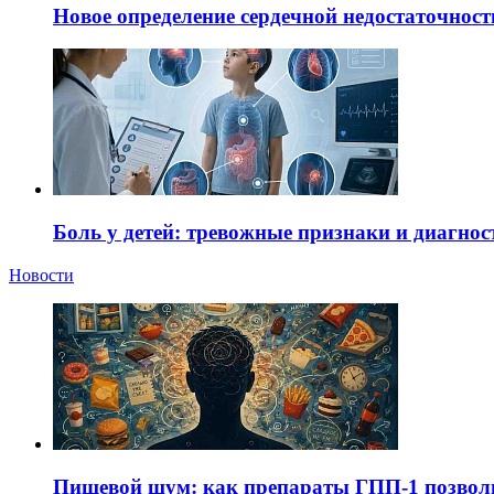
Новое определение сердечной недостаточност
Боль у детей: тревожные признаки и диагнос
Новости
Пищевой шум: как препараты ГПП-1 позво