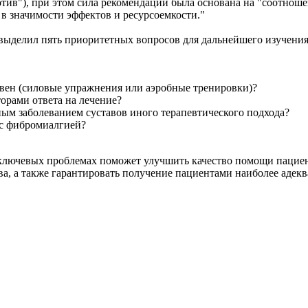
ротив"), при этом сила рекомендаций была основана на "соотн
в значимости эффектов и ресурсоемкости."
выделил пять приоритетных вопросов для дальнейшего изучения,
вен (силовые упражнения или аэробные тренировки)?
орами ответа на лечение?
ым заболеванием суставов иного терапевтического подхода?
 с фибромиалгией?
 ключевых проблемах поможет улучшить качество помощи пациент
ва, а также гарантировать получение пациентами наиболее аде