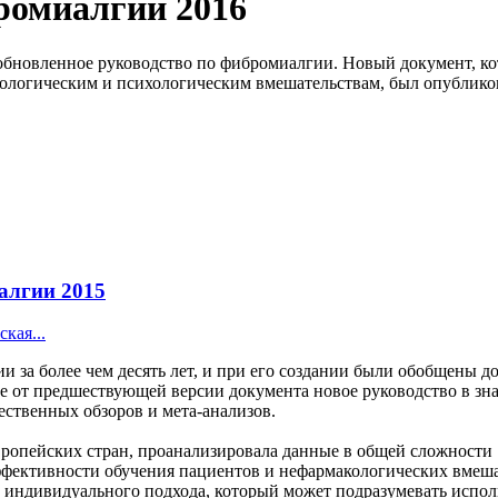
ромиалгии 2016
обновленное руководство по фибромиалгии. Новый документ, к
ологическим и психологическим вмешательствам, был опубликова
алгии 2015
кая...
за более чем десять лет, и при его создании были обобщены 
 от предшествующей версии документа новое руководство в зна
ественных обзоров и мета-анализов.
 европейских стран, проанализировала данные в общей сложности
ффективности обучения пациентов и нефармакологических вмешат
 индивидуального подхода, который может подразумевать испол