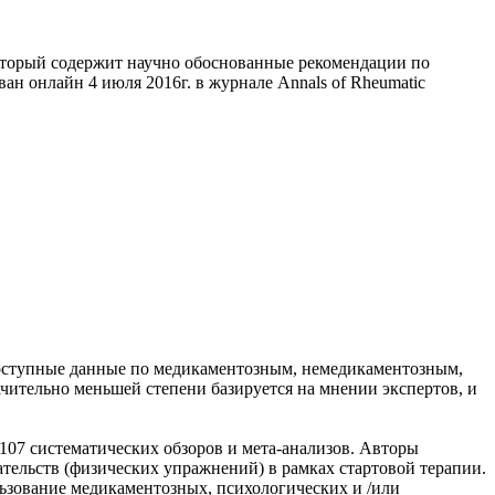
оторый содержит научно обоснованные рекомендации по
н онлайн 4 июля 2016г. в журнале Annals of Rheumatic
доступные данные по медикаментозным, немедикаментозным,
чительно меньшей степени базируется на мнении экспертов, и
 107 систематических обзоров и мета-анализов. Авторы
ельств (физических упражнений) в рамках стартовой терапии.
ьзование медикаментозных, психологических и /или