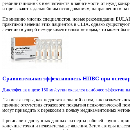
реабилитационных вмешательств в зависимости от нужд конкре
и призывают к дальнейшим исследованиям, направленным на п
По мнению многих специалистов, новые рекомендации EULAR в 
практикой ведения этих пациентов в США, однако существуют
лечению в ущерб немедикаментозным методам, что может быть 
Сравнительная эффективность НПВС при остеоар
Диклофенак в дозе 150 мг/сутки оказался наиболее эффективны
Такие факторы, как недостаток знаний о том, как назначать н
причине отсутствия страхового покрытия психологической помо
могут приводить к перекосам в пользу медикаментозных метод
При анализе доступных данных эксперты рабочей группы прин
конечные точки и нежелательные явления. Затем авторы класси