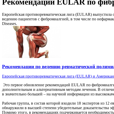
Рекомендации EULAR по фиб
Европейская противоревматическая лига (EULAR) выпустила 
ведению пациентов с фибромиалгией, в том числе по нефармак
Diseases.
Рекомендации по ведению ревматической полими
Европейская противоревматическая лига (EULAR) и Американс
Это первое обновление рекомендаций EULAR по фибромиалгии 
дополнительным и альтернативным методам лечения. В отличие
в значительно большей – на научной информации из высококач
Рабочая группа, в состав которой входили 18 экспертов из 12
обнаружили в высшей степени убедительные доказательства э
Помимо этого, в рекомендациях подчеркивается необходимость