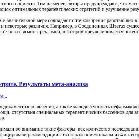
тного пациента. Тем не менее, авторы предупреждают, что магн
оиск оптимальных терапевтических стратегий и улучшение резу
значительной мере совпадают с точкой зрения работающих в эт
 и некоторые различия. Например, в Соединенных Штатах сущес
отчасти связано с рекламой, в которой преувеличивается потен
трите. Результаты мета-анализа
м...
емедикаментозное лечение, а также малодоступность нефармаколо
щи, отсутствия специальных терапевтических бассейнов для заня
ов.
имали во внимание такие факторы, как количество исследовани
фицировали рекомендации с использованием шкалы из 4 категорий