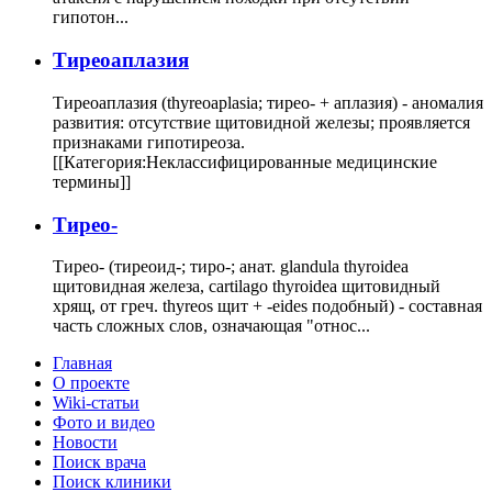
гипотон...
Тиреоаплазия
Тиреоаплазия (thyreoaplasia; тирео- + аплазия) - аномалия
развития: отсутствие щитовидной железы; проявляется
признаками гипотиреоза.
[[Категория:Неклассифицированные медицинские
термины]]
Тирео-
Тирео- (тиреоид-; тиро-; анат. glandula thyroidea
щитовидная железа, cartilago thyroidea щитовидный
хрящ, от греч. thyreos щит + -eides подобный) - составная
часть сложных слов, означающая "относ...
Главная
О проекте
Wiki-статьи
Фото и видео
Новости
Поиск врача
Поиск клиники