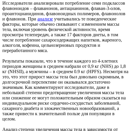
Исследователи анализировали потребление семи подклассов
флавоноидов – флаванонов, антацианинов, флаван-3-олов,
проантоцианидинов, флавоноидных полимеров, флавонолов
и флавонов. При
анализе
учитывались те поведенческие
факторы, которые обычно связывают с изменением массы
тела, включая уровень физической активности, время
просмотра телепередач, а также 17 факторов диеты, в том
числе потребление сахаросодержащих напитков, жареного,
алкоголя, кофеина, цельнозерновых продуктов и
переработанного мяса.
Результаты показали, что в течение каждого из 4-хлетних
периодов женщины в среднем набрали от 0,9 кг (NHS) до 1,8
кг (NHSII), а мужчины – в среднем 0.9 кг (HPFS). Несмотря на
это, что этот прирост массы тела был довольно скромным, в
долгосрочной перспективе он оказывался достаточно
значимым. Как комментируют исследователи, даже в
небольшой степени предотвращение увеличения массы тела
или снижение ее могут положительным образом сказаться на
индивидуальном риске сердечно-сосудистых заболеваний,
сахарного диабета и злокачественных новообразований, а
также привести к значительной пользе для популяции в
целом.
Анализ степени увеличения массы тела в зависимости от