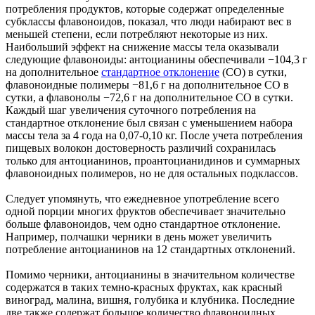
потребления продуктов, которые содержат определенные
субклассы флавоноидов, показал, что люди набирают вес в
меньшей степени, если потребляют некоторые из них.
Наибольший эффект на снижение массы тела оказывали
следующие флавоноиды: антоцианины обеспечивали −104,3 г
на дополнительное
стандартное отклонение
(СО) в сутки,
флавоноидные полимеры −81,6 г на дополнительное СО в
сутки, а флавонолы −72,6 г на дополнительное СО в сутки.
Каждый шаг увеличения суточного потребления на
стандартное отклонение был связан с уменьшением набора
массы тела за 4 года на 0,07-0,10 кг. После учета потребления
пищевых волокон достоверность различий сохранилась
только для антоцианинов, проантоцианидинов и суммарных
флавоноидных полимеров, но не для остальных подклассов.
Следует упомянуть, что ежедневное употребление всего
одной порции многих фруктов обеспечивает значительно
больше флавоноидов, чем одно стандартное отклонение.
Например, полчашки черники в день может увеличить
потребление антоцианинов на 12 стандартных отклонений.
Помимо черники, антоцианины в значительном количестве
содержатся в таких темно-красных фруктах, как красный
виноград, малина, вишня, голубика и клубника. Последние
две также содержат большое количество флавоноидных