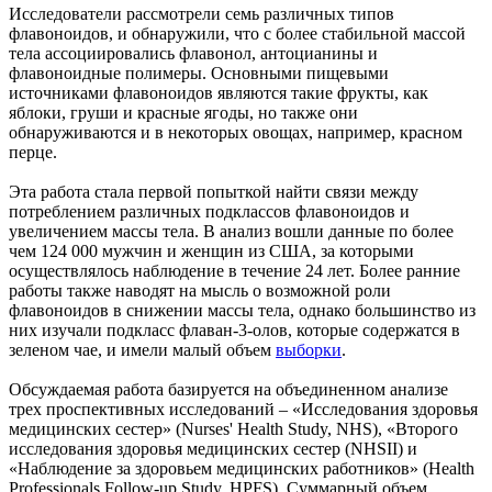
Исследователи рассмотрели семь различных типов
флавоноидов, и обнаружили, что с более стабильной массой
тела ассоциировались флавонол, антоцианины и
флавоноидные полимеры. Основными пищевыми
источниками флавоноидов являются такие фрукты, как
яблоки, груши и красные ягоды, но также они
обнаруживаются и в некоторых овощах, например, красном
перце.
Эта работа стала первой попыткой найти связи между
потреблением различных подклассов флавоноидов и
увеличением массы тела. В анализ вошли данные по более
чем 124 000 мужчин и женщин из США, за которыми
осуществлялось наблюдение в течение 24 лет. Более ранние
работы также наводят на мысль о возможной роли
флавоноидов в снижении массы тела, однако большинство из
них изучали подкласс флаван-3-олов, которые содержатся в
зеленом чае, и имели малый объем
выборки
.
Обсуждаемая работа базируется на объединенном анализе
трех проспективных исследований – «Исследования здоровья
медицинских сестер» (Nurses' Health Study, NHS), «Второго
исследования здоровья медицинских сестер (NHSII) и
«Наблюдение за здоровьем медицинских работников» (Health
Professionals Follow-up Study, HPFS). Суммарный объем