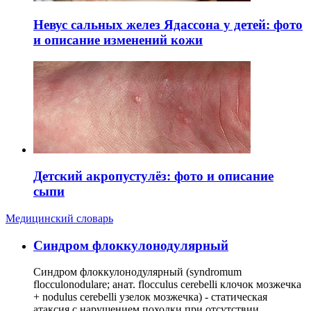
Невус сальных желез Ядассона у детей: фото
и описание изменений кожи
Детский акропустулёз: фото и описание
сыпи
Медицинский словарь
Cиндром флоккулонодулярный
Синдром флоккулонодулярный (syndromum
flocculonodulare; анат. flocculus cerebelli клочок мозжечка
+ nodulus cerebelli узелок мозжечка) - статическая
атаксия с нарушением походки при отсутствии