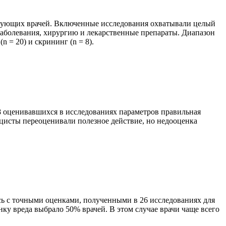
кующих врачей. Включенные исследования охватывали целый
 заболевания, хирургию и лекарственные препараты. Диапазон
= 20) и скрининг (n = 8).
28 оценивавшихся в исследованиях параметров правильная
цисты переоценивали полезное действие, но недооценка
сь с точными оценками, полученными в 26 исследованиях для
нку вреда выбрало 50% врачей. В этом случае врачи чаще всего