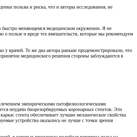
енки пользы и риска, что и авторы исследования, не
– в быстро меняющемся медицинском окружении. Я не
ю о пользе и вреде тех вмешательств, которые мы рекомендуем
о у врачей. Те же два автора раньше продемонстрировали, что
 принятии медицинского решения стороны заблуждаются в
 увлечением эмпирическими патофизиологическими
ется неудачи биорезорбируемых коронарных стентов. Эти
каркас стента обеспечивает лучшие механические свойства
уемые устройства оказались не лучше с точки зрения
туаций, в которых произошла подобная перемена знака на