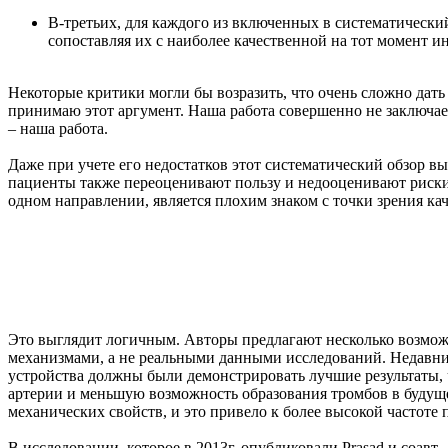
В-третьих, для каждого из включенных в систематический
сопоставляя их с наиболее качественной на тот момент 
Некоторые критики могли бы возразить, что очень сложно дат
принимаю этот аргумент. Наша работа совершенно не заключает
– наша работа.
Даже при учете его недостатков этот систематический обзор в
пациенты также переоценивают пользу и недооценивают риски
одном направлении, является плохим знаком с точки зрения кач
Это выглядит логичным. Авторы предлагают несколько возмож
механизмами, а не реальными данными исследований. Недавни
устройства должны были демонстрировать лучшие результаты, 
артерии и меньшую возможность образования тромбов в будущем
механических свойств, и это привело к более высокой частоте 
В исследовании, которое в 2013г. опубликовали Prasad и соавт