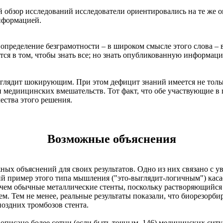
 обзор исследований исследователи ориентировались на те же оц
информацией.
ь определение безграмотности – в широком смысле этого слова 
ся в том, чтобы знать все; но знать опубликованную информаци
ыглядит шокирующим. При этом дефицит знаний имеется не тольк
 медиицинских вмешательств. Тот факт, что обе участвующие в
ества этого решения.
Возможные объяснения
ных объяснений для своих результатов. Одно из них связано с
й пример этого типа мышления ("это-выглядит-логичным") каса
чем обычные металлические стенты, поскольку растворяющийся 
. Тем не менее, реальные результаты показали, что биорезорбир
поздних тромбозов стента.
., описано более сотни (если быть точным, 146) медицинских си