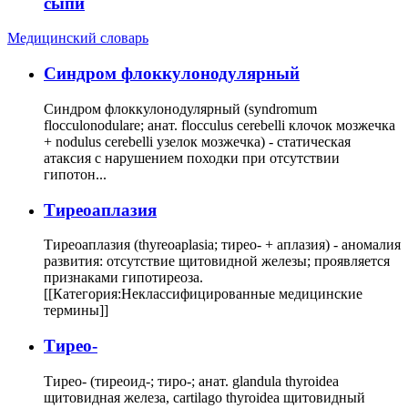
сыпи
Медицинский словарь
Cиндром флоккулонодулярный
Синдром флоккулонодулярный (syndromum
flocculonodulare; анат. flocculus cerebelli клочок мозжечка
+ nodulus cerebelli узелок мозжечка) - статическая
атаксия с нарушением походки при отсутствии
гипотон...
Тиреоаплазия
Тиреоаплазия (thyreoaplasia; тирео- + аплазия) - аномалия
развития: отсутствие щитовидной железы; проявляется
признаками гипотиреоза.
[[Категория:Неклассифицированные медицинские
термины]]
Тирео-
Тирео- (тиреоид-; тиро-; анат. glandula thyroidea
щитовидная железа, cartilago thyroidea щитовидный