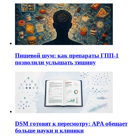
Пищевой шум: как препараты ГПП-1
позволили услышать тишину
DSM готовят к пересмотру: APA обещает
больше науки и клиники