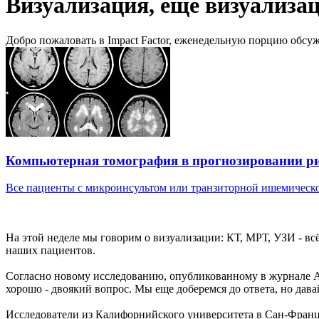
Визуализация, еще визуализац
Добро пожаловать в Impact Factor, еженедельную порцию обс
Компьютерная томография в прогнозировании ри
Все пациенты с микроинсультом или транзиторной ишемической
На этой неделе мы говорим о визуализации: КТ, МРТ, УЗИ - вс
наших пациентов.
Согласно новому исследованию, опубликованному в журнале Амер
хорошо - двоякий вопрос. Мы еще доберемся до ответа, но дава
Исследователи из Калифорнийского университета в Сан-Франци