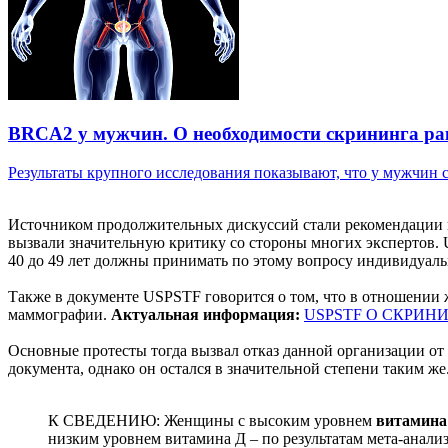
BRCA2 у мужчин. О необходимости скрининга ра
Результаты крупного исследования показывают, что у мужчин с 
Источником продолжительных дискуссий стали рекомендации п
вызвали значительную критику со стороны многих экспертов. 
40 до 49 лет должны принимать по этому вопросу индивидуаль
Также в документе USPSTF говорится о том, что в отношении 
маммографии.
Актуальная информация:
USPSTF О СКРИН
Основные протесты тогда вызвал отказ данной организации от
документа, однако он остался в значительной степени таким ж
К СВЕДЕНИЮ: Женщины с высоким уровнем
витамина
низким уровнем витамина Д – по результатам мета-анализ