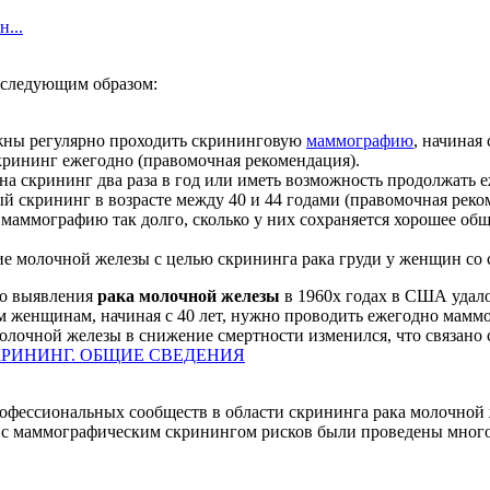
...
 следующим образом:
ны регулярно проходить скрининговую
маммографию
, начиная 
крининг ежегодно (правомочная рекомендация).
на скрининг два раза в год или иметь возможность продолжать 
скрининг в возрасте между 40 и 44 годами (правомочная реко
аммографию так долго, сколько у них сохраняется хорошее общ
е молочной железы с целью скрининга рака груди у женщин со с
го выявления
рака молочной железы
в 1960х годах в США удалос
м женщинам, начиная с 40 лет, нужно проводить ежегодно маммо
 молочной железы в снижение смертности изменился, что связан
РИНИНГ. ОБЩИЕ СВЕДЕНИЯ
ессиональных сообществ в области скрининга рака молочной же
я с маммографическим скринингом рисков были проведены мно