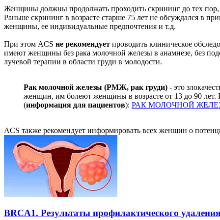
Женщины должны продолжать проходить скрининг до тех пор, п
Раньше скрининг в возрасте старше 75 лет не обсуждался в п
женщины, ее индивидуальные предпочтения и т.д.
При этом ACS
не рекомендует
проводить клиническое обследо
имеют женщины без рака молочной железы в анамнезе, без по
лучевой терапии в области груди в молодости.
Рак молочной железы (РМЖ, рак груди)
- это злокачес
женщин, им болеют женщины в возрасте от 13 до 90 лет. 
(
информация для пациентов
):
РАК МОЛОЧНОЙ ЖЕЛЕЗ
ACS также рекомендует информировать всех женщин о потенци
BRCA1. Результаты профилактического удалени