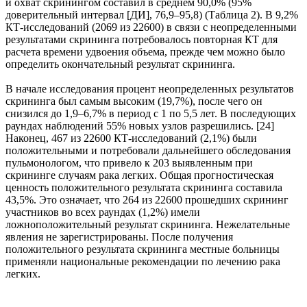
и охват скринингом составил в среднем 90,0% (95%
доверительный интервал [ДИ], 76,9–95,8) (Таблица 2). В 9,2%
КТ-исследований (2069 из 22600) в связи с неопределенными
результатами скрининга потребовалось повторная КТ для
расчета времени удвоения объема, прежде чем можно было
определить окончательный результат скрининга.
В начале исследования процент неопределенных результатов
скрининга был самым высоким (19,7%), после чего он
снизился до 1,9–6,7% в период с 1 по 5,5 лет. В последующих
раундах наблюдений 55% новых узлов разрешились. [24]
Наконец, 467 из 22600 КТ-исследований (2,1%) были
положительными и потребовали дальнейшего обследования
пульмонологом, что привело к 203 выявленным при
скрининге случаям рака легких. Общая прогностическая
ценность положительного результата скрининга составила
43,5%. Это означает, что 264 из 22600 прошедших скрининг
участников во всех раундах (1,2%) имели
ложноположительный результат скрининга. Нежелательные
явления не зарегистрированы. После получения
положительного результата скрининга местные больницы
применяли национальные рекомендации по лечению рака
легких.