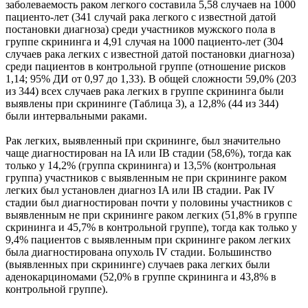
заболеваемость раком легкого составила 5,58 случаев на 1000
пациенто-лет (341 случай рака легкого с известной датой
постановки диагноза) среди участников мужского пола в
группе скрининга и 4,91 случая на 1000 пациенто-лет (304
случаев рака легких с известной датой постановки диагноза)
среди пациентов в контрольной группе (отношение рисков
1,14; 95% ДИ от 0,97 до 1,33). В общей сложности 59,0% (203
из 344) всех случаев рака легких в группе скрининга были
выявлены при скрининге (Таблица 3), а 12,8% (44 из 344)
были интервальными раками.
Рак легких, выявленный при скрининге, был значительно
чаще диагностирован на IA или IB стадии (58,6%), тогда как
только у 14,2% (группа скрининга) и 13,5% (контрольная
группа) участников с выявленным не при скрининге раком
легких был установлен диагноз IA или IB стадии. Рак IV
стадии был диагностирован почти у половины участников с
выявленным не при скрининге раком легких (51,8% в группе
скрининга и 45,7% в контрольной группе), тогда как только у
9,4% пациентов с выявленным при скрининге раком легких
была диагностирована опухоль IV стадии. Большинство
(выявленных при скрининге) случаев рака легких были
аденокарциномами (52,0% в группе скрининга и 43,8% в
контрольной группе).