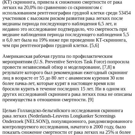
(КТ) скрининга, привела к снижению смертности от рака
легких на 20,0% по сравнению со скринингом с
использованием рентгенографии грудной клетки среди 53454
участников с высоким риском развития рака легких после
медианы периода последующего наблюдения 6,5 лет, и
недавно это исследование подтвердило, что смертность при
медиане наблюдения периода последующего наблюдения 5,5
и 6,0 лет была на 19% ниже при проведении КТ-скрининга,
чем при рентгенографии грудной клетки. [5,6]
Американская рабочая группа по профилактическим
мероприятиям (U.S. Preventive Services Task Force) попросила
провести независимый обзор и моделирование, [7,8] в
результате которого был рекомендован ежегодный скрининг
лиц в возрасте от 55 до 80 лет с анамнезом курения 30 или
более пачка-лет, которые курят в настоящее время или
бросили курить в течение последних 15 лет. Ни в одном их
других исследований скрининга рака легких пока не описаны
преимущества в отношении смертности. [9]
Целью Голландско-бельгийского исследования скрининга
рака легких (Nederlands-Leuvens Longkanker Screenings
Onderzoek [NELSON]), популяционного, рандомизированного
контролируемого исследования, начатого в 2000 году, было
показать снижение смертности от рака легких на 25% и более