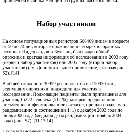
привлечена выборка женщин из группы высокого риска.
Набор участников
На основе популяционных регистров 606409 лицам в возрасте
от 50 до 74 лет, которые проживали в четырех выбранных
регионах Нидерландов и Бельгии, был выдан общий
опросник и краткая информация об исследовании в 2003 году
(первый набор участников) или 2005 году (второй набор
участников) (см. Дополнительное приложение, включая рис.
S2). [14]
В общей сложности 30959 респондентов из 150920 лиц,
вернувших опросники, подходили для участия в
исследовании. Подходящие пациенты были приглашены для
участия; 15222 человека (51,1%), которые предоставили
письменное информированное согласие, прошли начальную
рандомизацию (в соотношении 1: 1) с декабря 2003 года по
июль 2006 года (медиана даты рандомизации -ноябрь 2004
года) (рис. S7). [11,13,14]
После установления связи со Статистическим управлением