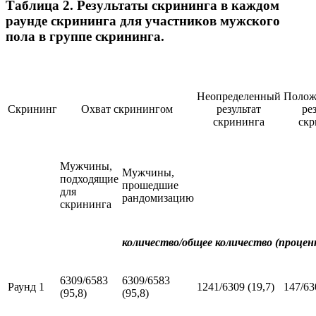
Таблица 2. Результаты скрининга в каждом
раунде скрининга для участников мужского
пола в группе скрининга.
Неопределенный
Полож
Скрининг
Охват скринингом
результат
ре
скрининга
скр
Мужчины,
Мужчины,
подходящие
прошедшие
для
рандомизацию
скрининга
количество/общее количество (процен
6309/6583
6309/6583
Раунд 1
1241/6309 (19,7)
147/63
(95,8)
(95,8)