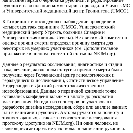
написание первого черновика рукописи, и редактирование
рукописи на основании комментариев проводили Erasmus MC
и Университетский медицинский центр Гронингена (UMCG).
КТ-скрининг и последующее наблюдение проводили в
четырех центрах скрининга (UMCG, Университетский
медицинский центр Утрехта, больница Спаарне и
Университетская клиника Левена). Независимый комитет по
оценке причин смерти определял причину смерти для
некоторых из умерших участников (см. Дополнительное
приложение в полном тексте этой статьи на NEJM.org).
Данные о результатах обследования, диагностике и стадии
рака, лечении, жизненном статусе и причине смерти были
получены через Голландский центр генеалогических и
геральдических исследований, Статистическое управление
Нидерландов и Датский регистр злокачественных
новообразований. Данные о первичной конечной точке
оставались конфиденциальными вплоть до раскрытия
маскирования. Ни один из спонсоров не участвовал в
разработке дизайна исследования, сборе или анализе данных
или в написании рукописи. Авторы ручаются за полноту и
точность данных, а также за соответствие исследования
протоколу (доступно на NEJM.org). Ни один человек, не
являющийся автором, не участвовал в написании рукописи.