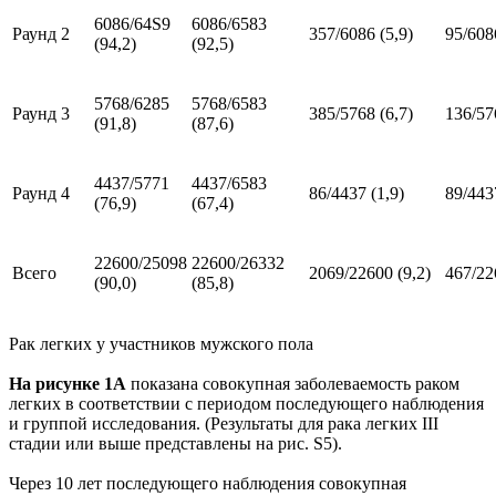
6086/64S9
6086/6583
Раунд 2
357/6086 (5,9)
95/608
(94,2)
(92,5)
5768/6285
5768/6583
Раунд 3
385/5768 (6,7)
136/57
(91,8)
(87,6)
4437/5771
4437/6583
Раунд 4
86/4437 (1,9)
89/443
(76,9)
(67,4)
22600/25098
22600/26332
Всего
2069/22600 (9,2)
467/22
(90,0)
(85,8)
Рак легких у участников мужского пола
На рисунке 1А
показана совокупная заболеваемость раком
легких в соответствии с периодом последующего наблюдения
и группой исследования. (Результаты для рака легких III
стадии или выше представлены на рис. S5).
Через 10 лет последующего наблюдения совокупная