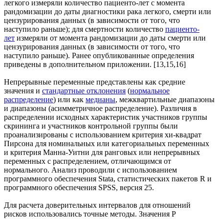
легкого измеряли количество пациенто-лет с момента
рандомизации до даты диагностики рака легкого, смерти или
цензурирования данных (в зависимости от того, что
наступило раньше); для смертности количество
пациенто-
лет
измеряли от момента рандомизации до даты смерти или
цензурирования данных (в зависимости от того, что
наступило раньше). Ранее опубликованные определения
приведены в дополнительном приложении. [13,15,16]
Непрерывные переменные представлены как средние
значения и
стандартные отклонения
(
нормальное
распределение
) или как
медианы
, межквартильные диапазоны
и диапазоны (асимметричное распределение). Различия в
распределении исходных характеристик участников группы
скрининга и участников контрольной группы были
проанализированы с использованием критерия хи-квадрат
Пирсона для номинальных или категориальных переменных
и критерия Манна-Уитни для ранговых или непрерывных
переменных с распределением, отличающимся от
нормального. Анализ проводили с использованием
программного обеспечения Stata, статистических пакетов R и
программного обеспечения SPSS, версия 25.
Для расчета доверительных интервалов для отношений
рисков использовались точные методы. Значения P