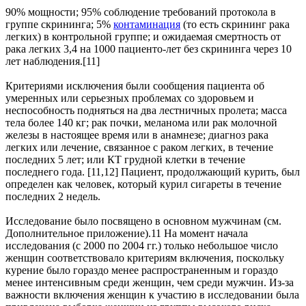
90% мощности; 95% соблюдение требований протокола в
группе скрининга; 5%
контаминация
(то есть скрининг рака
легких) в контрольной группе; и ожидаемая смертность от
рака легких 3,4 на 1000 пациенто-лет без скрининга через 10
лет наблюдения.[11]
Критериями исключения были сообщения пациента об
умеренных или серьезных проблемах со здоровьем и
неспособность подняться на два лестничных пролета; масса
тела более 140 кг; рак почки, меланома или рак молочной
железы в настоящее время или в анамнезе; диагноз рака
легких или лечение, связанное с раком легких, в течение
последних 5 лет; или КТ грудной клетки в течение
последнего года. [11,12] Пациент, продолжающий курить, был
определен как человек, который курил сигареты в течение
последних 2 недель.
Исследование было посвящено в основном мужчинам (см.
Дополнительное приложение).11 На момент начала
исследования (с 2000 по 2004 гг.) только небольшое число
женщин соответствовало критериям включения, поскольку
курение было гораздо менее распространенным и гораздо
менее интенсивным среди женщин, чем среди мужчин. Из-за
важности включения женщин к участию в исследовании была