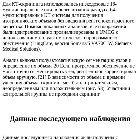
Для КТ-скрининга использовались низкодозовые 16-
мультиспиральные или, в более поздних раундах, 64-
мультиспиральные КТ-системы для получения
изотропических объемов без введения рентгеноконтрастного
вещества. Помимо локальных анализов, все изображения
были централизованно проанализированы в UMCG с
использованием полуавтоматического программного
обеспечения (LungCare, версия Somaris/5 VA70C-W, Siemens
Medical Solutions).
Анализ включал полуавтоматическую сегментацию узлов и
определение их объема.20 Если программное обеспечение не
могло точно сегментировать узел, рентгенолог корректировал
объем вручную. [21] В зависимости от объема и времени
удвоения объема, скрининг мог быть отрицательным,
неопределенным или положительным (рис. S8). Участники
контрольной группы не проходили скрининг.
Данные последующего наблюдения
Данные последующего наблюдения были получены с