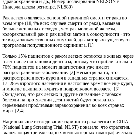
здравоохранения и др.; Номер исследования NELSON в
Нидерландском регистре, NL580)
Рак легкого является основной причиной смерти от рака во
всем мире (18,4% всех случаев смерти от рака), вызывая
больше летальных исходов, чем рак молочной железы,
колоректальный рак и рак шейки матки в совокупности - это
те виды злокачественных опухолей, для которых существуют
программы популяционного скрининга. [1]
Только 15% пациентов с раком легких остаются в живых через
5 лет после постановки диагноза, потому что приблизительно
70% пациентов на момент диагностики уже имеют
распространенное заболевание. [2] Несмотря на то, что
распространенность курения в западных странах снижается,
17–28% взрослого населения в настоящее время все еще курят,
и многие начинают курить в подростковом возрасте. [3]
Ожидается, что рак легких и другие связанные с табаком
болезни на протяжении десятилетий будут оставаться
серьезными проблемами здравоохранения во всех странах
мира. [2,4]
Национальное исследование скрининга рака легких в США
(National Lung Screening Trial, NLST) показало, что стратегия,
включающая три ежегодных компьютерных томографических