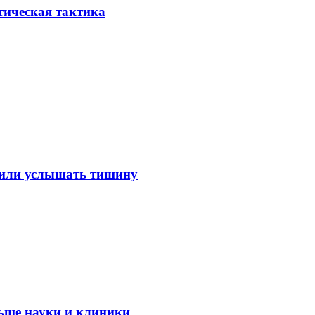
тическая тактика
лили услышать тишину
ьше науки и клиники