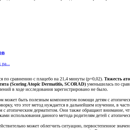
ов
ра...
я по сравнению с плацебо на 21,4 минуты (p=0,02).
Тяжесть ато
ита (Scoring Atopic Dermatitis, SCORAD)
уменьшилась по сравн
лений в ходе исследования зарегистрировано не было.
ом может быть полезным компонентом помощи детям с атопическ
оворку, что этот метод нуждается в дальнейшем изучении, в час
 с атопическим дерматитом. Они также обращают внимание, что,
ками использования данного метода родителям детей с атопичес
действительно может облегчить ситуацию, первостепенное значе