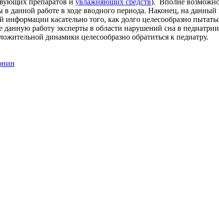
ствующих препаратов и
увлажняющих средств
). Вполне возможно
 в данной работе в ходе вводного периода. Наконец, на данный
й информации касательно того, как долго целесообразно пытать
 данную работу эксперты в области нарушений сна в педиатрии 
положительной динамики целесообразно обратиться к педиатру.
онин