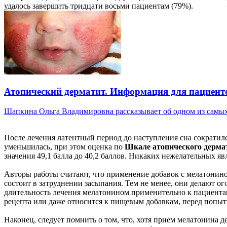
удалось завершить тридцати восьми пациентам (79%).
Атопический дерматит. Информация для пациент
Шапкина Ольга Владимировна рассказывает об одном из самых 
После лечения латентный период до наступления сна сократилс
уменьшилась, при этом оценка по
Шкале атопического дермат
значения 49,1 балла до 40,2 баллов. Никаких нежелательных яв
Авторы работы считают, что применение добавок с мелатонин
состоит в затруднении засыпания. Тем не менее, они делают ог
длительность лечения мелатонином применительно к пациентам
рецепта или даже относится к пищевым добавкам, перед попыт
Наконец, следует помнить о том, что, хотя прием мелатонина 