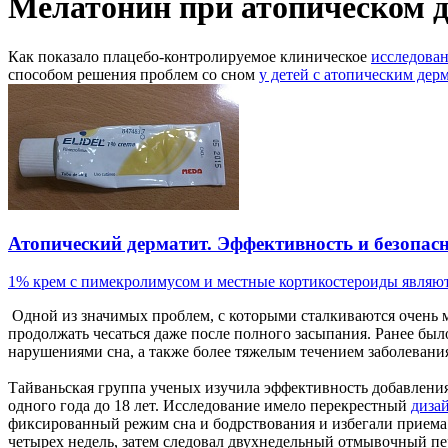
Мелатонин при атопическом д
Как показало плацебо-контролируемое клиническое
исследова
способом решения проблем со сном
у детей с атопическим дер
Атопический дерматит. Эффективность и безопасн
1% крем с пимекролимусом и местные кортикостероиды являютс
Одной из значимых проблем, с которыми сталкиваются очень
продолжать чесаться даже после полного засыпания. Ранее бы
нарушениями сна, а также более тяжелым течением заболевани
Тайваньская группа ученых изучила эффективность добавления
одного года до 18 лет. Исследование имело перекрестный
диза
фиксированный режим сна и бодрствования и избегали приема 
четырех недель, затем следовал двухнедельный отмывочный пер