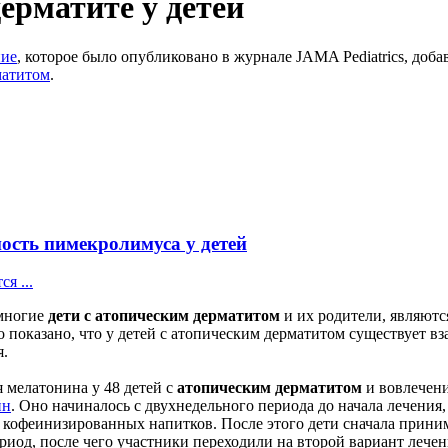
ерматите у детей
ние
, которое было опубликовано в журнале JAMA Pediatrics, до
матитом
.
ость пимекролимуса у детей
я ...
 многие
дети с атопическим дерматитом
и их родители, являютс
ло показано, что у детей с атопическим дерматитом существует
я.
 мелатонина у 48 детей с
атопическим дерматитом
и вовлечени
йн
. Оно начиналось с двухнедельного периода до начала лечения,
кофеинизированных напитков. После этого дети сначала приним
иод, после чего участники переходили на второй вариант лечен