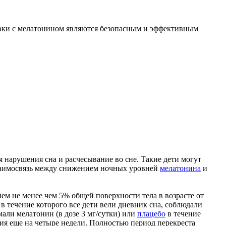
бавки с мелатонином являются безопасным и эффективным
я нарушения сна и расчесывание во сне. Такие дети могут
 взаимосвязь между снижением ночных уровней
мелатонина
и
ем не менее чем 5% общей поверхности тела в возрасте от
 в течение которого все дети вели дневник сна, соблюдали
али мелатонин (в дозе 3 мг/сутки) или
плацебо
в течение
ия еще на четыре недели. Полностью период перекреста