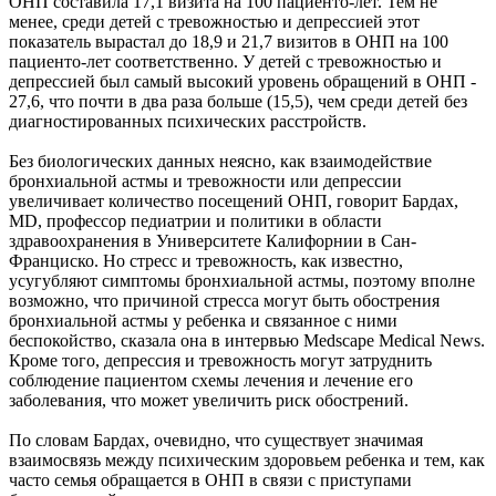
ОНП составила 17,1 визита на 100 пациенто-лет. Тем не
менее, среди детей с тревожностью и депрессией этот
показатель вырастал до 18,9 и 21,7 визитов в ОНП на 100
пациенто-лет соответственно. У детей с тревожностью и
депрессией был самый высокий уровень обращений в ОНП -
27,6, что почти в два раза больше (15,5), чем среди детей без
диагностированных психических расстройств.
Без биологических данных неясно, как взаимодействие
бронхиальной астмы и тревожности или депрессии
увеличивает количество посещений ОНП, говорит Бардах,
MD, профессор педиатрии и политики в области
здравоохранения в Университете Калифорнии в Сан-
Франциско. Но стресс и тревожность, как известно,
усугубляют симптомы бронхиальной астмы, поэтому вполне
возможно, что причиной стресса могут быть обострения
бронхиальной астмы у ребенка и связанное с ними
беспокойство, сказала она в интервью Medscape Medical News.
Кроме того, депрессия и тревожность могут затруднить
соблюдение пациентом схемы лечения и лечение его
заболевания, что может увеличить риск обострений.
По словам Бардах, очевидно, что существует значимая
взаимосвязь между психическим здоровьем ребенка и тем, как
часто семья обращается в ОНП в связи с приступами