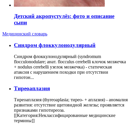
Детский акропустулёз: фото и описание
сыпи
Медицинский словарь
Cиндром флоккулонодулярный
Синдром флоккулонодулярный (syndromum
flocculonodulare; анат. flocculus cerebelli клочок мозжечка
+ nodulus cerebelli узелок мозжечка) - статическая
атаксия с нарушением походки при отсутствии
гипотон...
Тиреоаплазия
Тиреоаплазия (thyreoaplasia; тирео- + аплазия) - аномалия
развития: отсутствие щитовидной железы; проявляется
признаками гипотиреоза.
[[Категория:Неклассифицированные медицинские
термины]]