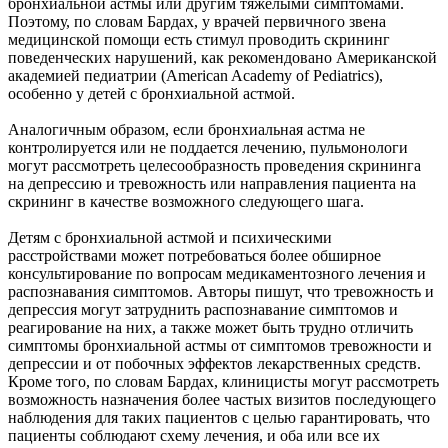
бронхиальной астмы или другим тяжелыми симптомами.
Поэтому, по словам Бардах, у врачей первичного звена
медицинской помощи есть стимул проводить скрининг
поведенческих нарушений, как рекомендовано Американской
академией педиатрии (American Academy of Pediatrics),
особенно у детей с бронхиальной астмой.
Аналогичным образом, если бронхиальная астма не
контролируется или не поддается лечению, пульмонологи
могут рассмотреть целесообразность проведения скрининга
на депрессию и тревожность или направления пациента на
скрининг в качестве возможного следующего шага.
Детям с бронхиальной астмой и психическими
расстройствами может потребоваться более обширное
консультирование по вопросам медикаментозного лечения и
распознавания симптомов. Авторы пишут, что тревожность и
депрессия могут затруднить распознавание симптомов и
реагирование на них, а также может быть трудно отличить
симптомы бронхиальной астмы от симптомов тревожности и
депрессии и от побочных эффектов лекарственных средств.
Кроме того, по словам Бардах, клиницисты могут рассмотреть
возможность назначения более частых визитов последующего
наблюдения для таких пациентов с целью гарантировать, что
пациенты соблюдают схему лечения, и оба или все их