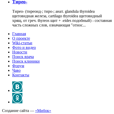
Тирео-
Тирео- (тиреоид-; тиро-; анат. glandula thyroidea
щитовидная железа, cartilago thyroidea щитовидный
хрящ, от греч. thyreos щит + -eides подобный) - составная
часть сложных слов, означающая "относ...
Главная
О проекте
Wiki-статьи
Фото и видео
Новости
Поиск врача
Поиск клиники
Форум
Чаво
Контакты
Создание сайта —
«Мибок»