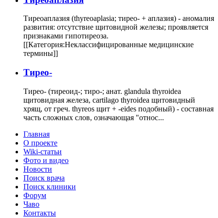
Тиреоаплазия (thyreoaplasia; тирео- + аплазия) - аномалия
развития: отсутствие щитовидной железы; проявляется
признаками гипотиреоза.
[[Категория:Неклассифицированные медицинские
термины]]
Тирео-
Тирео- (тиреоид-; тиро-; анат. glandula thyroidea
щитовидная железа, cartilago thyroidea щитовидный
хрящ, от греч. thyreos щит + -eides подобный) - составная
часть сложных слов, означающая "относ...
Главная
О проекте
Wiki-статьи
Фото и видео
Новости
Поиск врача
Поиск клиники
Форум
Чаво
Контакты