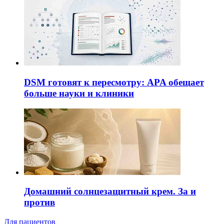
DSM готовят к пересмотру: APA обещает
больше науки и клиники
Домашний солнцезащитный крем. За и
против
Для пациентов