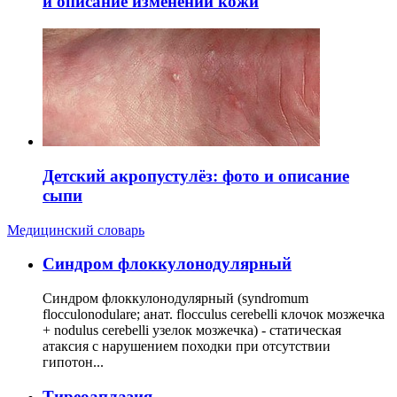
и описание изменений кожи
Детский акропустулёз: фото и описание
сыпи
Медицинский словарь
Cиндром флоккулонодулярный
Синдром флоккулонодулярный (syndromum
flocculonodulare; анат. flocculus cerebelli клочок мозжечка
+ nodulus cerebelli узелок мозжечка) - статическая
атаксия с нарушением походки при отсутствии
гипотон...
Тиреоаплазия