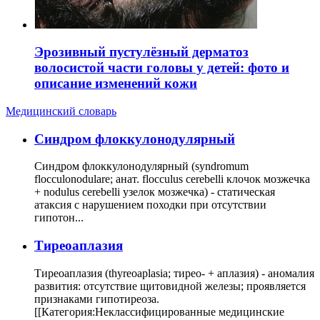
Эрозивный пустулёзный дерматоз
волосистой части головы у детей: фото и
описание изменений кожи
Медицинский словарь
Cиндром флоккулонодулярный
Синдром флоккулонодулярный (syndromum
flocculonodulare; анат. flocculus cerebelli клочок мозжечка
+ nodulus cerebelli узелок мозжечка) - статическая
атаксия с нарушением походки при отсутствии
гипотон...
Тиреоаплазия
Тиреоаплазия (thyreoaplasia; тирео- + аплазия) - аномалия
развития: отсутствие щитовидной железы; проявляется
признаками гипотиреоза.
[[Категория:Неклассифицированные медицинские