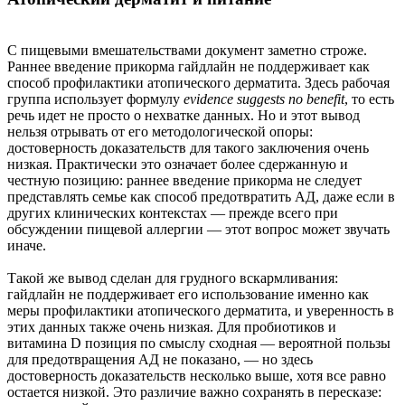
С пищевыми вмешательствами документ заметно строже.
Раннее введение прикорма гайдлайн не поддерживает как
способ профилактики атопического дерматита. Здесь рабочая
группа использует формулу
evidence suggests no benefit
, то есть
речь идет не просто о нехватке данных. Но и этот вывод
нельзя отрывать от его методологической опоры:
достоверность доказательств для такого заключения очень
низкая. Практически это означает более сдержанную и
честную позицию: раннее введение прикорма не следует
представлять семье как способ предотвратить АД, даже если в
других клинических контекстах — прежде всего при
обсуждении пищевой аллергии — этот вопрос может звучать
иначе.
Такой же вывод сделан для грудного вскармливания:
гайдлайн не поддерживает его использование именно как
меры профилактики атопического дерматита, и уверенность в
этих данных также очень низкая. Для пробиотиков и
витамина D позиция по смыслу сходная — вероятной пользы
для предотвращения АД не показано, — но здесь
достоверность доказательств несколько выше, хотя все равно
остается низкой. Это различие важно сохранять в пересказе: