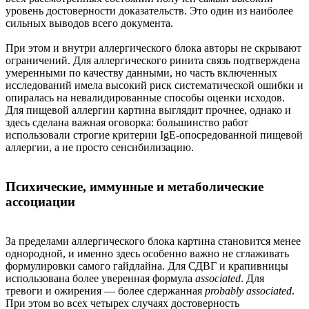
уровень достоверности доказательств. Это один из наиболее
сильных выводов всего документа.
При этом и внутри аллергического блока авторы не скрывают
ограничений. Для аллергического ринита связь подтверждена
умеренными по качеству данными, но часть включенных
исследований имела высокий риск систематической ошибки и
опиралась на невалидированные способы оценки исходов.
Для пищевой аллергии картина выглядит прочнее, однако и
здесь сделана важная оговорка: большинство работ
использовали строгие критерии IgE-опосредованной пищевой
аллергии, а не просто сенсибилизацию.
Психические, иммунные и метаболические
ассоциации
За пределами аллергического блока картина становится менее
однородной, и именно здесь особенно важно не сглаживать
формулировки самого гайдлайна. Для СДВГ и крапивницы
использована более уверенная формула
associated
. Для
тревоги и ожирения — более сдержанная
probably associated
.
При этом во всех четырех случаях достоверность