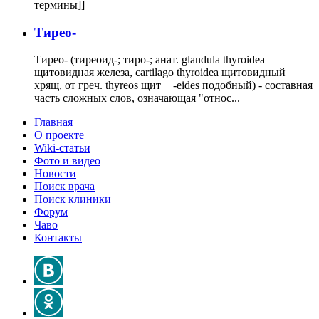
термины]]
Тирео-
Тирео- (тиреоид-; тиро-; анат. glandula thyroidea
щитовидная железа, cartilago thyroidea щитовидный
хрящ, от греч. thyreos щит + -eides подобный) - составная
часть сложных слов, означающая "относ...
Главная
О проекте
Wiki-статьи
Фото и видео
Новости
Поиск врача
Поиск клиники
Форум
Чаво
Контакты