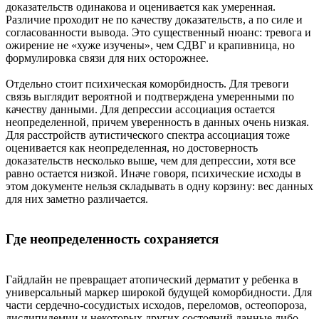
доказательств одинакова и оценивается как умеренная.
Различие проходит не по качеству доказательств, а по силе и
согласованности вывода. Это существенный нюанс: тревога и
ожирение не «хуже изучены», чем СДВГ и крапивница, но
формулировка связи для них осторожнее.
Отдельно стоит психическая коморбидность. Для тревоги
связь выглядит вероятной и подтверждена умеренными по
качеству данными. Для депрессии ассоциация остается
неопределенной, причем уверенность в данных очень низкая.
Для расстройств аутистического спектра ассоциация тоже
оценивается как неопределенная, но достоверность
доказательств несколько выше, чем для депрессии, хотя все
равно остается низкой. Иначе говоря, психические исходы в
этом документе нельзя складывать в одну корзину: вес данных
для них заметно различается.
Где неопределенность сохраняется
Гайдлайн не превращает атопический дерматит у ребенка в
универсальный маркер широкой будущей коморбидности. Для
части сердечно-сосудистых исходов, переломов, остеопороза,
дислипидемии и некоторых других состояний данные либо