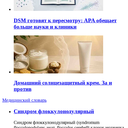
DSM готовят к пересмотру: APA обещает
больше науки и клиники
Домашний солнцезащитный крем. За и
против
Медицинский словарь
Cиндром флоккулонодулярный
Синдром флоккулонодулярный (syndromum
flocculonodulare; анат. flocculus cerebelli клочок мозжечка