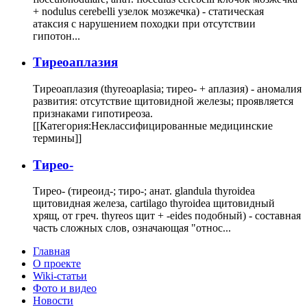
+ nodulus cerebelli узелок мозжечка) - статическая
атаксия с нарушением походки при отсутствии
гипотон...
Тиреоаплазия
Тиреоаплазия (thyreoaplasia; тирео- + аплазия) - аномалия
развития: отсутствие щитовидной железы; проявляется
признаками гипотиреоза.
[[Категория:Неклассифицированные медицинские
термины]]
Тирео-
Тирео- (тиреоид-; тиро-; анат. glandula thyroidea
щитовидная железа, cartilago thyroidea щитовидный
хрящ, от греч. thyreos щит + -eides подобный) - составная
часть сложных слов, означающая "относ...
Главная
О проекте
Wiki-статьи
Фото и видео
Новости