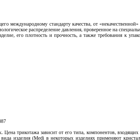
его международному стандарту качества, от «некачественной» 
ологическое распределение давления, проверенное на специальн
изделие, его плотность и прочность, а также требования к уп
387
Цена трикотажа зависит от его типа, компонентов, входящих в
о вида изделия (Medi в некоторых изделиях применяют кристал