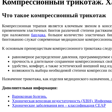
Компрессионный трикотаж. Х
Что такое компрессионный трикотаж
Компрессионная терапия является ключевым звеном в консе
применением эластичных бинтов различной степени растяжимо
при наложении
бандажа
, большое количество эластичных би
бинтованию служат современные медицинские компрессионные
К основным преимуществам компрессионного трикотажа следу
равномерное распределение давления, программируемое к
прочность и длительное сохранение компрессионных свой
удобство, комфорт, а также эстетический внешний вид из
возможность выбора необходимой степени компрессии п
Назначение трикотажа, как изделия медицинского назначения,
Дополнительная информация:
Варикозная болезнь.
Хроническая венозная недостаточность (ХВН). Информац
Хронические заболевания вен – классификация CEAP