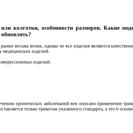
ли колготки, особенности размеров. Какие мод
о обновлять?
рынке весьма велик, однако не все изделия являются качествен
ву медицинских изделий.
 компрессионных изделий.
ечению хронических заболеваний вен описано применение трико
поставляется только трикотаж указанного стандарта, а это 6 осно