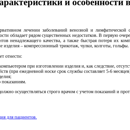
арактеристики и особенности 
рвативном лечении заболеваний венозной и лимфатической с
сти обладает рядом существенных недостатков. В первую очеред
нтов ненадлежащего качества, а также быстрая потеря их ком
 изделия – компрессионный трикотаж, чулки, колготы, гольфы.
ет отнести:
омпьютером при изготовлении изделия и, как следствие, отсутс
ств (при ежедневной носке срок службы составляет 5-6 месяцев
делия;
о показаниям.
 должно осуществляться строго врачом с учетом показаний и про
ия для пациентов.