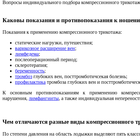
Вопросы индивидуального подбора компрессионного трикотаж
Каковы показания и противопоказания к ношен
Показания к применению компрессионного трикотажа:
статические нагрузки, путешествия;
варикозное расширение вен
;
лимфедема
;
послеоперационный период;
склеротерапия;
беременность
;
тромбоз
глубоких вен, посттромботичсекая болезнь;
профилактика
тромбоза глубоких вен и посттромботичес
К основным противопоказаниям к применению компресси
нарушения,
лимфангииты
, а также индивидуальная неперенос
Чем отличаются разные виды компрессионного 
По степени давления на область лодыжки выделяют пять клас