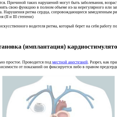
тся. Причиной таких нарушений могут быть заболевания, возр
лнять свою функцию в полном объеме из-за нерегулярного или за
да. Нарушения ритма сердца, сопровождающиеся замедленным р
 (II и III степени)
скусственного водителя ритма, который берет на себя работу по
тановка (имплантация) кардиостимулято
но простое. Проводится под
местной анестезией
. Разрез, как п
ависимости от показаний он фиксируется либо в правом предсерд