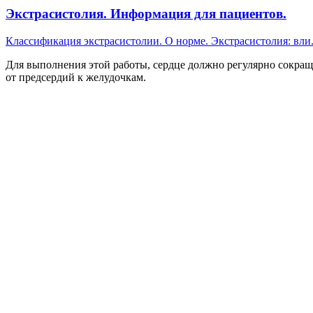
Экстрасистолия. Информация для пациентов.
Классификация экстрасистолии. О норме. Экстрасистолия: вли.
Для выполнения этой работы, сердце должно регулярно сокращ
от предсердий к желудочкам.