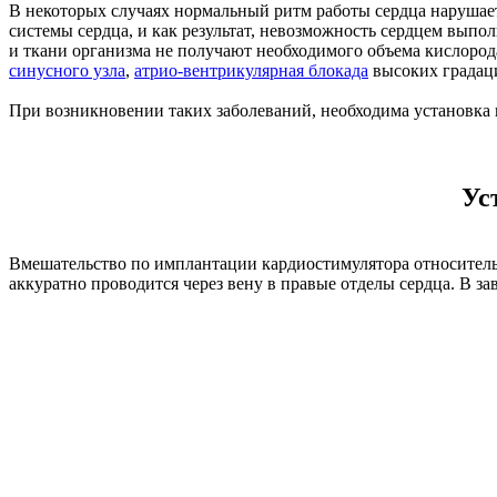
В некоторых случаях нормальный ритм работы сердца нарушае
системы сердца, и как результат, невозможность сердцем выпо
и ткани организма не получают необходимого объема кислоро
синусного узла
,
атрио-вентрикулярная блокада
высоких градация
При возникновении таких заболеваний, необходима установка и
Ус
Вмешательство по имплантации кардиостимулятора относитель
аккуратно проводится через вену в правые отделы сердца. В з