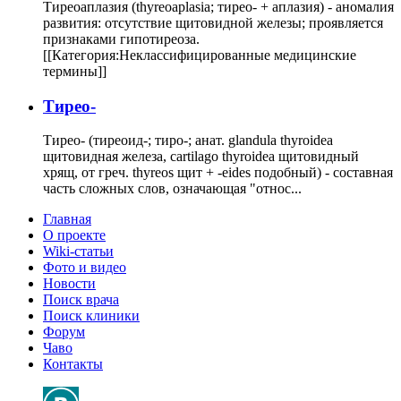
Тиреоаплазия (thyreoaplasia; тирео- + аплазия) - аномалия
развития: отсутствие щитовидной железы; проявляется
признаками гипотиреоза.
[[Категория:Неклассифицированные медицинские
термины]]
Тирео-
Тирео- (тиреоид-; тиро-; анат. glandula thyroidea
щитовидная железа, cartilago thyroidea щитовидный
хрящ, от греч. thyreos щит + -eides подобный) - составная
часть сложных слов, означающая "относ...
Главная
О проекте
Wiki-статьи
Фото и видео
Новости
Поиск врача
Поиск клиники
Форум
Чаво
Контакты