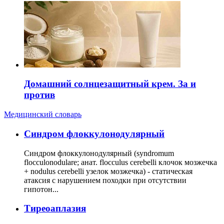
Домашний солнцезащитный крем. За и
против
Медицинский словарь
Cиндром флоккулонодулярный
Синдром флоккулонодулярный (syndromum
flocculonodulare; анат. flocculus cerebelli клочок мозжечка
+ nodulus cerebelli узелок мозжечка) - статическая
атаксия с нарушением походки при отсутствии
гипотон...
Тиреоаплазия