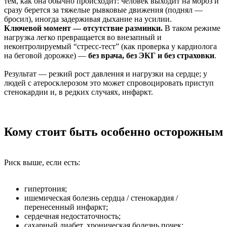
тем, как она обычно происходит: человек выходит на мороз и
сразу берется за тяжелые рывковые движения (поднял —
бросил), иногда задерживая дыхание на усилии.
Ключевой момент — отсутствие разминки.
В таком режиме
нагрузка легко превращается во внезапный и
неконтролируемый “стресс-тест” (как проверка у кардиолога
на беговой дорожке) —
без врача, без ЭКГ и без страховки
.
Результат — резкий рост давления и нагрузки на сердце; у
людей с атеросклерозом это может спровоцировать приступ
стенокардии и, в редких случаях, инфаркт.
Кому стоит быть особенно осторожным
Риск выше, если есть:
гипертония;
ишемическая болезнь сердца / стенокардия /
перенесенный инфаркт;
сердечная недостаточность;
сахарный диабет, хроническая болезнь почек;