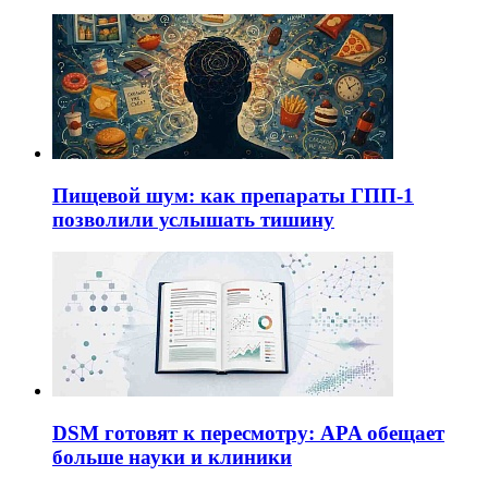
Пищевой шум: как препараты ГПП-1
позволили услышать тишину
DSM готовят к пересмотру: APA обещает
больше науки и клиники