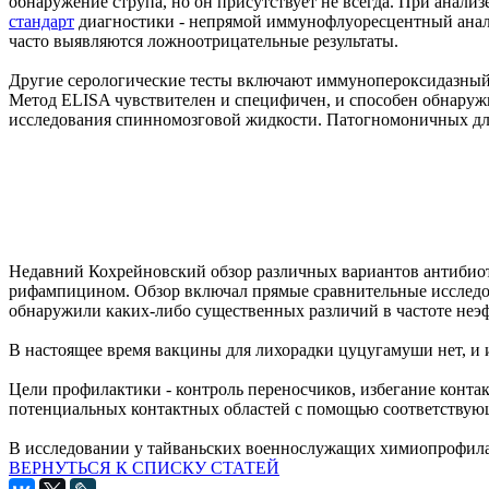
обнаружение струпа, но он присутствует не всегда. При ана
стандарт
диагностики - непрямой иммунофлуоресцентный анализ;
часто выявляются ложноотрицательные результаты.
Другие серологические тесты включают иммунопероксидазный 
Метод ELISA чувствителен и специфичен, и способен обнаружи
исследования спинномозговой жидкости. Патогномоничных дл
Недавний Кохрейновский обзор различных вариантов антибио
рифампицином. Обзор включал прямые сравнительные исследо
обнаружили каких-либо существенных различий в частоте неэф
В настоящее время вакцины для лихорадки цуцугамуши нет, и и
Цели профилактики - контроль переносчиков, избегание конта
потенциальных контактных областей с помощью соответствую
В исследовании у тайваньских военнослужащих химиопрофила
ВЕРНУТЬСЯ К СПИСКУ СТАТЕЙ