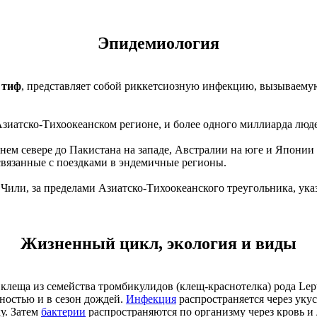
Эпидемиология
 тиф
, представляет собой риккетсиозную инфекцию, вызываемую 
зиатско-Тихоокеанском регионе, и более одного миллиарда люде
ем севере до Пакистана на западе, Австралии на юге и Японии
вязанные с поездками в эндемичные регионы.
Чили, за пределами Азиатско-Тихоокеанского треугольника, ук
Жизненный цикл, экология и виды
ии клеща из семейства тромбикулидов (клещ-краснотелка) рода L
ьностью и в сезон дождей.
Инфекция
распространяется через уку
у. Затем
бактерии
распространяются по организму через кровь и