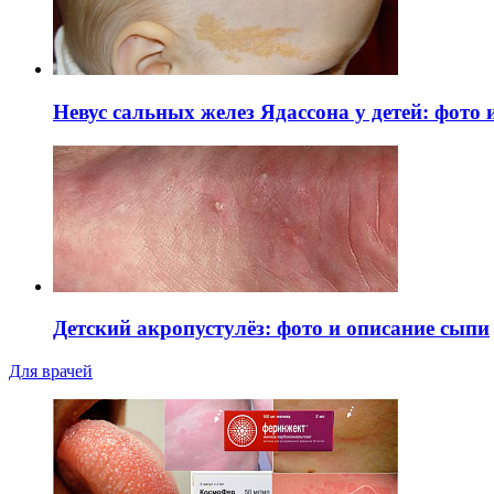
Невус сальных желез Ядассона у детей: фото
Детский акропустулёз: фото и описание сыпи
Для врачей