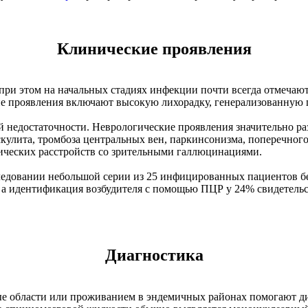
Клинические проявления
при этом на начальных стадиях инфекции почти всегда отмечаются
ие проявления включают высокую лихорадку, генерализованную
й недостаточности. Неврологические проявления значительно ра
аскулита, тромбоза центральных вен, паркинсонизма, поперечно
ических расстройств со зрительными галлюцинациями.
сследовании небольшой серии из 25 инфицированных пациентов
а идентификация возбудителя с помощью ПЦР у 24% свидетельст
Диагностика
ные области или проживанием в эндемичных районах помогают 