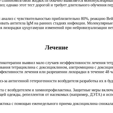
лизе спинномозговой жидкости обычно выявляется мононуклеарн
 однако этот тест дорогой и требует длительного обучения пер
анализ с чувствительностью приблизительно 80%, реакцию Вей
вать антитела IgM на ранних стадиях инфекции. Молекулярные 
я лихорадки цуцугамуши изменений при нейровизуализации нет
Лечение
тикотерапии выявил мало случаев неэффективности лечения те
вания тетрациклина с доксициклином, азитромицина с доксици
фективности лечения или разрешении лихорадки в течение 48 ч
з-за антигенной гетерогенности возбудителя разработка их в б
кта с возбудителем и химиопрофилактика. Защитные меры включ
щей одежды, репеллентов от насекомых (например, ДЭТА) и исп
ктика с помощью еженедельного приема доксициклина снижала