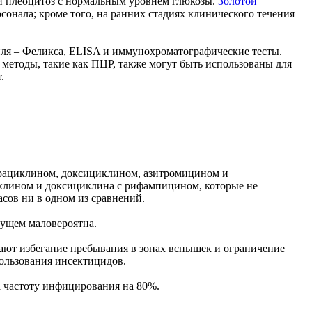
ый плеоцитоз с нормальным уровнем глюкозы.
Золотой
сонала; кроме того, на ранних стадиях клинического течения
ля – Феликса, ELISA и иммунохроматографические тесты.
методы, такие как ПЦР, также могут быть использованы для
.
трациклином, доксициклином, азитромицином и
клином и доксициклина с рифампицином, которые не
асов ни в одном из сравнений.
удущем маловероятна.
ают избегание пребывания в зонах вспышек и ограничение
ользования инсектицидов.
 частоту инфицирования на 80%.