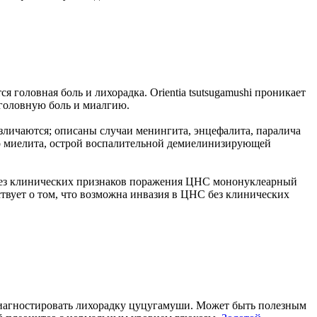
 головная боль и лихорадка. Orientia tsutsugamushi проникает
 головную боль и миалгию.
зличаются; описаны случаи менингита, энцефалита, паралича
го миелита, острой воспалительной демиелинизирующей
 без клинических признаков поражения ЦНС мононуклеарный
вует о том, что возможна инвазия в ЦНС без клинических
диагностировать лихорадку цуцугамуши. Может быть полезным