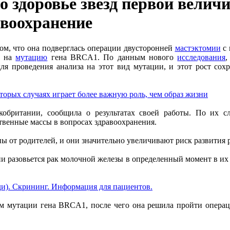
 здоровье звезд первой велич
авоохранение
ом, что она подверглась операции двусторонней
мастэктомии
с 
а на
мутацию
гена BRCA1. По данным нового
исследования
,
я проведения анализа на этот вид мутации, и этот рост сох
торых случаях играет более важную роль, чем образ жизни
икобритании, сообщила о результатах своей работы. По их 
твенные массы в вопросах здравоохранения.
 от родителей, и они значительно увеличивают риск развития 
и разовьется рак молочной железы в определенный момент в их
ди). Скрининг. Информация для пациентов.
лем мутации гена BRCA1, после чего она решила пройти операц