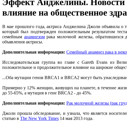
Эффект Анджелины. Новости о
влияние на общественное здр
В мае прошлого года, актриса Анджелина Джоли объявила о т
который был подтвержден положительным результатом тест
семейным
анамнезом
рака молочной железы, обратившихся дл
объявления актрисы.
Дополнительная информация:
Семейный анамнез рака в неко
Исследовательская группа во главе с Gareth Evans из Вел
положительное и продолжительное влияние на широкие общес
...Оба мутации генов BRCA1 и BRCA2 могут быть унаследованы
Примерно у 12% женщин, живущих на планете, в течение жизн
до 55-65%, а мутация в гене BRCA2 - до 45%.
Дополнительная информация:
Рак молочной железы (рак гру
Джоли прошла обследование, и узнала, что является носите
статью в
The New York Times
14 мая 2013 года.