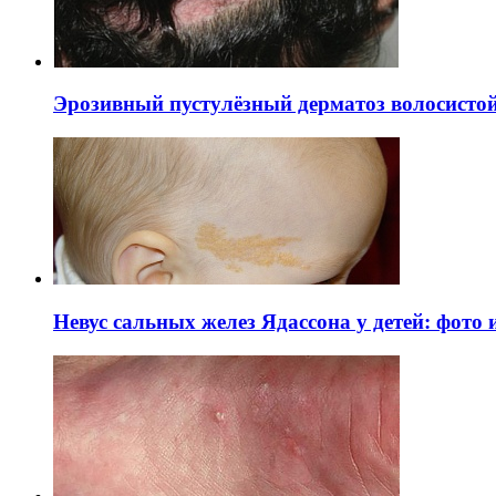
Эрозивный пустулёзный дерматоз волосистой 
Невус сальных желез Ядассона у детей: фото