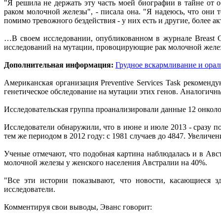
"Я решила не держать эту часть моей биографии в тайне от 
раком молочной железы", - писала она. "Я надеюсь, что они 
помимо тревожного бездействия - у них есть и другие, более 
…В своем исследовании, опубликованном в журнале Breast C
исследований на мутации, провоцирующие рак молочной желез
Дополнительная информация:
Грудное вскармливание и ора
Американская организация Preventive Services Task рекоменд
генетическое обследование на мутации этих генов. Аналогич
Исследовательская группа проанализировали данные 12 онколо
Исследователи обнаружили, что в июне и июле 2013 - сразу п
тем же периодом в 2012 году: с 1981 случаев до 4847. Увеличен
Ученые отмечают, что подобная картина наблюдалась и в Авс
молочной железы у женского населения Австралии на 40%.
"Все эти истории показывают, что новости, касающиеся з
исследователи.
Комментируя свои выводы, Эванс говорит: