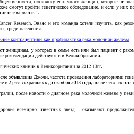
общественности, поскольку есть много женщин, которые не знаю
тоже смогут пройти генетическое обследование, и если у них по
активные варианты".
ancer Research, Эванс и его команда хотели изучить, как ре
ы, среди населения.
льные контрацептивы как профилактика рака молочной железы
уют женщинам, у которых в семье есть или был пациент с рако
ные рекомендации действуют и в Великобритании.
гических клиник в Великобритании за 2012-13гг.
осле объявления Джоли, частота проведения лабораториями генет
ие в 2 раза сохранялось до октября 2013 года, после чего частот
тралии, после новости о диагнозе рака молочной железы у пе
доровья всемирно известных звезд – оказывают продолжител