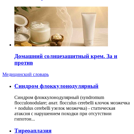
Домашний солнцезащитный крем. За и
против
Медицинский словарь
Cиндром флоккулонодулярный
Синдром флоккулонодулярный (syndromum
flocculonodulare; анат. flocculus cerebelli клочок мозжечка
+ nodulus cerebelli узелок мозжечка) - статическая
атаксия с нарушением походки при отсутствии
гипотон...
Тиреоаплазия