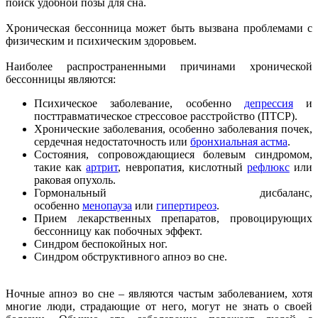
поиск удобной позы для сна.
Хроническая бессонница может быть вызвана проблемами с
физическим и психическим здоровьем.
Наиболее распространенными причинами хронической
бессонницы являются:
Психическое заболевание, особенно
депрессия
и
посттравматическое стрессовое расстройство (ПТСР).
Хронические заболевания, особенно заболевания почек,
сердечная недостаточность или
бронхиальная астма
.
Состояния, сопровождающиеся болевым синдромом,
такие как
артрит
, невропатия, кислотный
рефлюкс
или
раковая опухоль.
Гормональный дисбаланс,
особенно
менопауза
или
гипертиреоз
.
Прием лекарственных препаратов, провоцирующих
бессонницу как побочных эффект.
Синдром беспокойных ног.
Синдром обструктивного апноэ во сне.
Ночные апноэ во сне – являются частым заболеванием, хотя
многие люди, страдающие от него, могут не знать о своей