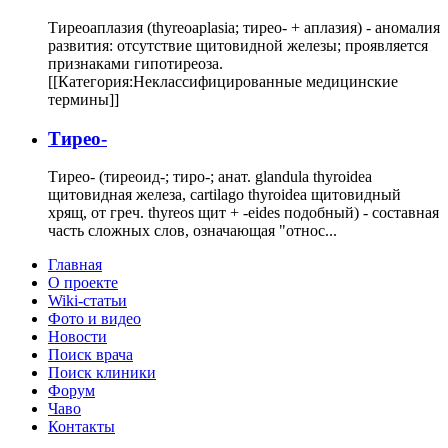
Тиреоаплазия (thyreoaplasia; тирео- + аплазия) - аномалия
развития: отсутствие щитовидной железы; проявляется
признаками гипотиреоза.
[[Категория:Неклассифицированные медицинские
термины]]
Тирео-
Тирео- (тиреоид-; тиро-; анат. glandula thyroidea
щитовидная железа, cartilago thyroidea щитовидный
хрящ, от греч. thyreos щит + -eides подобный) - составная
часть сложных слов, означающая "относ...
Главная
О проекте
Wiki-статьи
Фото и видео
Новости
Поиск врача
Поиск клиники
Форум
Чаво
Контакты