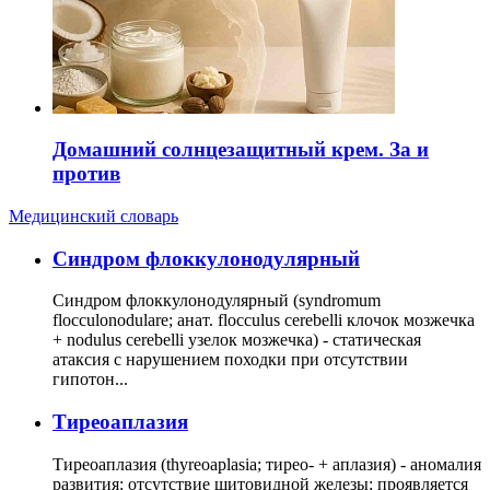
Домашний солнцезащитный крем. За и
против
Медицинский словарь
Cиндром флоккулонодулярный
Синдром флоккулонодулярный (syndromum
flocculonodulare; анат. flocculus cerebelli клочок мозжечка
+ nodulus cerebelli узелок мозжечка) - статическая
атаксия с нарушением походки при отсутствии
гипотон...
Тиреоаплазия
Тиреоаплазия (thyreoaplasia; тирео- + аплазия) - аномалия
развития: отсутствие щитовидной железы; проявляется