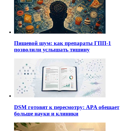
Пищевой шум: как препараты ГПП-1
позволили услышать тишину
DSM готовят к пересмотру: APA обещает
больше науки и клиники