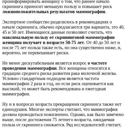
проинформировать женщину о том, что раннее начало
скрининга приносит меньшую пользу и повышает риск
ложноположительных результатов маммографии
.
Экспертное сообщество разделилось в рекомендациях о
начале скрининга, обычно предлагаются три варианта, это 40,
45 и 50 лет. Имеющиеся данные позволяют считать, что
максимальную пользу от скрининговой маммографии
женщина получает в возрасте 50-75 лет
. От 40 до 50 лет и
после 75 лет польза также есть, но она существенно ниже, и,
вероятно, не перевешивает риски.
Не менее дискутабельным является вопрос
о частоте
проведения маммографии
. Все женщины относятся к
градации среднего риска развития рака молочной железы.
Условно стандартным подходом является частота
маммографии 2 раза в год, но если риск оценивается как
высокий, то может быть рекомендована и ежегодная
маммография.
Ну и в вопросах возраста прекращения скрининга также нет
единодушия. Многие эксперты считают, что маммография
должна проводиться пожизненно. Однако, как было замечено
выше, после достижения 75 летнего возраста, ожидаемая
польза от скрининга снижается. Ряд исследователей считает,