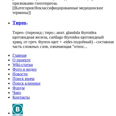
признаками гипотиреоза.
[[Категория:Неклассифицированные медицинские
термины]]
Тирео-
Тирео- (тиреоид-; тиро-; анат. glandula thyroidea
щитовидная железа, cartilago thyroidea щитовидный
хрящ, от греч. thyreos щит + -eides подобный) - составная
часть сложных слов, означающая "относ...
Главная
О проекте
Wiki-статьи
Фото и видео
Новости
Поиск врача
Поиск клиники
Форум
Чаво
Контакты