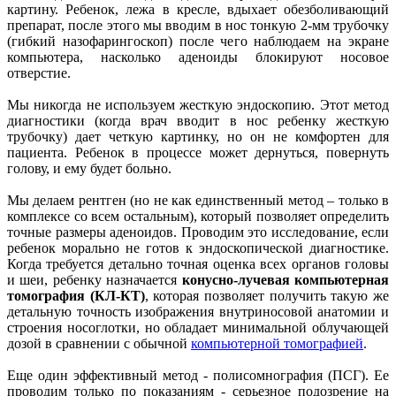
картину. Ребенок, лежа в кресле, вдыхает обезболивающий
препарат, после этого мы вводим в нос тонкую 2-мм трубочку
(гибкий назофарингоскоп) после чего наблюдаем на экране
компьютера, насколько аденоиды блокируют носовое
отверстие.
Мы никогда не используем жесткую эндоскопию. Этот метод
диагностики (когда врач вводит в нос ребенку жесткую
трубочку) дает четкую картинку, но он не комфортен для
пациента. Ребенок в процессе может дернуться, повернуть
голову, и ему будет больно.
Мы делаем рентген (но не как единственный метод – только в
комплексе со всем остальным), который позволяет определить
точные размеры аденоидов. Проводим это исследование, если
ребенок морально не готов к эндоскопической диагностике.
Когда требуется детально точная оценка всех органов головы
и шеи, ребенку назначается
конусно-лучевая компьютерная
томография (КЛ-КТ)
, которая позволяет получить такую же
детальную точность изображения внутриносовой анатомии и
строения носоглотки, но обладает минимальной облучающей
дозой в сравнении с обычной
компьютерной томографией
.
Еще один эффективный метод - полисомнография (ПСГ). Ее
проводим только по показаниям - серьезное подозрение на