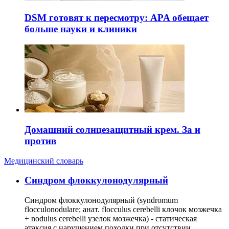
DSM готовят к пересмотру: APA обещает
больше науки и клиники
Домашний солнцезащитный крем. За и
против
Медицинский словарь
Cиндром флоккулонодулярный
Синдром флоккулонодулярный (syndromum
flocculonodulare; анат. flocculus cerebelli клочок мозжечка
+ nodulus cerebelli узелок мозжечка) - статическая
атаксия с нарушением походки при отсутствии