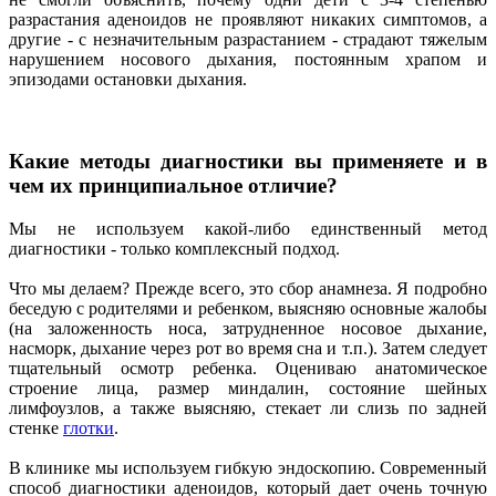
разрастания аденоидов не проявляют никаких симптомов, а
другие - с незначительным разрастанием - страдают тяжелым
нарушением носового дыхания, постоянным храпом и
эпизодами остановки дыхания.
Какие методы диагностики вы применяете и в
чем их принципиальное отличие?
Мы не используем какой-либо единственный метод
диагностики - только комплексный подход.
Что мы делаем? Прежде всего, это сбор анамнеза. Я подробно
беседую с родителями и ребенком, выясняю основные жалобы
(на заложенность носа, затрудненное носовое дыхание,
насморк, дыхание через рот во время сна и т.п.). Затем следует
тщательный осмотр ребенка. Оцениваю анатомическое
строение лица, размер миндалин, состояние шейных
лимфоузлов, а также выясняю, стекает ли слизь по задней
стенке
глотки
.
В клинике мы используем гибкую эндоскопию. Современный
способ диагностики аденоидов, который дает очень точную