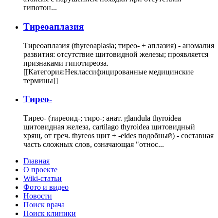
гипотон...
Тиреоаплазия
Тиреоаплазия (thyreoaplasia; тирео- + аплазия) - аномалия
развития: отсутствие щитовидной железы; проявляется
признаками гипотиреоза.
[[Категория:Неклассифицированные медицинские
термины]]
Тирео-
Тирео- (тиреоид-; тиро-; анат. glandula thyroidea
щитовидная железа, cartilago thyroidea щитовидный
хрящ, от греч. thyreos щит + -eides подобный) - составная
часть сложных слов, означающая "относ...
Главная
О проекте
Wiki-статьи
Фото и видео
Новости
Поиск врача
Поиск клиники