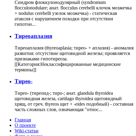
Синдром флоккулонодулярный (syndromum
flocculonodulare; анат. flocculus cerebelli клочок мозжечка
+ nodulus cerebelli узелок мозжечка) - статическая
атаксия с нарушением походки при отсутствии
гипотон...
Тиреоаплазия
Тиреоаплазия (thyreoaplasia; тирео- + аплазия) - аномалия
развития: отсутствие щитовидной железы; проявляется
признаками гипотиреоза.
[[Категория:Неклассифицированные медицинские
термины]]
Тирео-
Тирео- (тиреоид-; тиро-; анат. glandula thyroidea
щитовидная железа, cartilago thyroidea щитовидный
хрящ, от греч. thyreos щит + -eides подобный) - составная
часть сложных слов, означающая "относ...
Главная
О проекте
Wiki-статьи