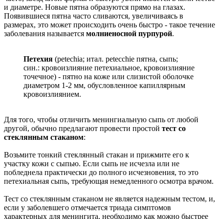
и диаметре. Новые пятна образуются прямо на глазах.
Появившиеся пятна часто сливаются, увеличиваясь в
размерах, это может происходить очень быстро - такое течение
заболевания называется
молниеносной пурпурой
.
Петехия
(petechia; итал. petecchie пятна, сыпь;
син.: кровоизлияние петехиальное, кровоизлияние
точечное) - пятно на коже или слизистой оболочке
диаметром 1-2 мм, обусловленное капиллярным
кровоизлиянием.
Для того, чтобы отличить менингиальную сыпь от любой
другой, обычно предлагают провести простой
тест со
стеклянным стаканом
:
Возьмите тонкий стеклянный стакан и прижмите его к
участку кожи с сыпью. Если сыпь не исчезла или не
побледнела практически до полного исчезновения, то это
петехиальная сыпь, требующая немедленного осмотра врачом.
Тест со стеклянным стаканом не является надежным тестом, и,
если у заболевшего отмечается триада симптомов
характерных для менингита, необходимо как можно быстрее