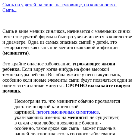
Сыпь на у детей на лице, на туловище, на конечностях.
Сыпь...
Сыпь в виде мелких синячков, начинается с маленьких синих
пятен звездчатой формы и быстро увеличивается в количестве
и диаметре. Одна из самых опасных сыпей у детей, это
геморрагическая сыпь при менингококковой инфекции
(менингита)
.
Это крайне опасное заболевание,
угрожающее жизни
ребенка
. Если вдруг когда-нибудь на фоне высокой
температуры ребенка Вы обнаружите у него такую сыпь,
особенно если новые элементы сыпи будут появляться один за
одним за считанные минуты -
СРОЧНО вызывайте скорую
помощь
.
Несмотря на то, что менингит обычно проявляется
достаточно яркой клинической
картиной,
патогномоничных симптомов
,
указывающих именно на
менингит
не существует,
в связи с чем любое проявление болезни -
особенно, такое яркое как сыпь - может помочь в
ранней диагностике столь грозного заболевания