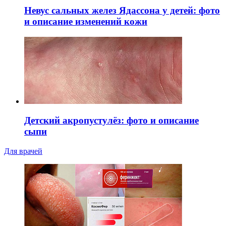
Невус сальных желез Ядассона у детей: фото
и описание изменений кожи
Детский акропустулёз: фото и описание
сыпи
Для врачей