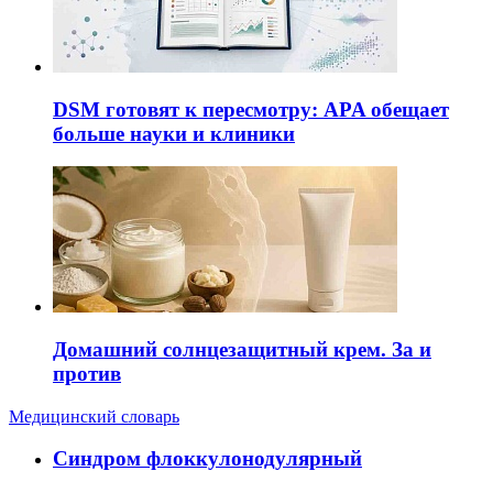
DSM готовят к пересмотру: APA обещает
больше науки и клиники
Домашний солнцезащитный крем. За и
против
Медицинский словарь
Cиндром флоккулонодулярный