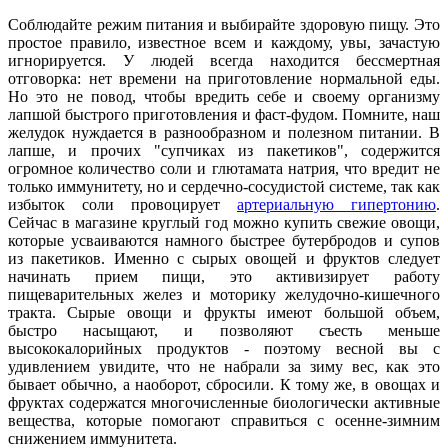
Соблюдайте режим питания и выбирайте здоровую пищу. Это
простое правило, известное всем и каждому, увы, зачастую
игнорируется. У людей всегда находится бессмертная
отговорка: нет времени на приготовление нормальной еды.
Но это не повод, чтобы вредить себе и своему организму
лапшой быстрого приготовления и фаст-фудом. Помните, наш
желудок нуждается в разнообразном и полезном питании. В
лапше, и прочих "супчиках из пакетиков", содержится
огромное количество соли и глютамата натрия, что вредит не
только иммунитету, но и сердечно-сосудистой системе, так как
избыток соли провоцирует
артериальную гипертонию
.
Сейчас в магазине круглый год можно купить свежие овощи,
которые усваиваются намного быстрее бутербродов и супов
из пакетиков. Именно с сырых овощей и фруктов следует
начинать прием пищи, это активизирует работу
пищеварительных желез и моторику желудочно-кишечного
тракта. Сырые овощи и фрукты имеют большой объем,
быстро насыщают, и позволяют съесть меньше
высококалорийных продуктов - поэтому весной вы с
удивлением увидите, что не набрали за зиму вес, как это
бывает обычно, а наоборот, сбросили. К тому же, в овощах и
фруктах содержатся многочисленные биологически активные
вещества, которые помогают справиться с осенне-зимним
снижением иммунитета.