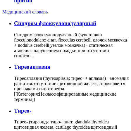
против
Медицинский словарь
Cиндром флоккулонодулярный
Синдром флоккулонодулярный (syndromum
flocculonodulare; анат. flocculus cerebelli клочок мозжечка
+ nodulus cerebelli узелок мозжечка) - статическая
атаксия с нарушением походки при отсутствии
гипотон...
Тиреоаплазия
Тиреоаплазия (thyreoaplasia; тирео- + аплазия) - аномалия
развития: отсутствие щитовидной железы; проявляется
признаками гипотиреоза.
[[Категория:Неклассифицированные медицинские
термины]]
Тирео-
Тирео- (тиреоид-; тиро-; анат. glandula thyroidea
щитовидная железа, cartilago thyroidea щитовидный