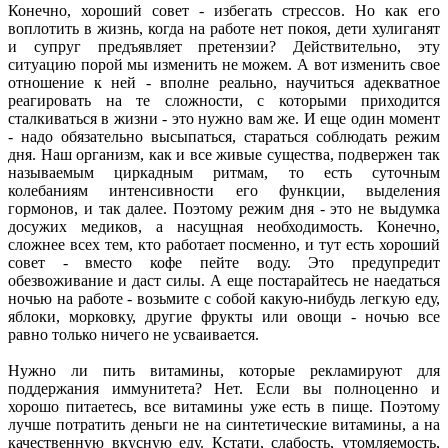
Конечно, хороший совет - избегать стрессов. Но как его
воплотить в жизнь, когда на работе нет покоя, дети хулиганят
и супруг предъявляет претензии? Действительно, эту
ситуацию порой мы изменить не можем. А вот изменить свое
отношение к ней - вполне реально, научиться адекватное
реагировать на те сложности, с которыми приходится
сталкиваться в жизни - это нужно вам же. И еще один момент
- надо обязательно высыпаться, стараться соблюдать режим
дня. Наш организм, как и все живые существа, подвержен так
называемым циркадным ритмам, то есть суточным
колебаниям интенсивности его функции, выделения
гормонов, и так далее. Поэтому режим дня - это не выдумка
досужих медиков, а насущная необходимость. Конечно,
сложнее всех тем, кто работает посменно, и тут есть хороший
совет - вместо кофе пейте воду. Это предупредит
обезвоживание и даст силы. А еще постарайтесь не наедаться
ночью на работе - возьмите с собой какую-нибудь легкую еду,
яблоки, морковку, другие фрукты или овощи - ночью все
равно только ничего не усваивается.
Нужно ли пить витамины, которые рекламируют для
поддержания иммунитета? Нет. Если вы полноценно и
хорошо питаетесь, все витамины уже есть в пище. Поэтому
лучше потратить деньги не на синтетические витамины, а на
качественную вкусную еду. Кстати, слабость, утомляемость,