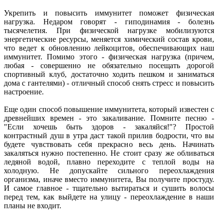
Укрепить и повысить иммунитет поможет физическая
нагрузка. Недаром говорят - гиподинамия - болезнь
тысячелетия. При физической нагрузке мобилизуются
энергетические ресурсы, меняется химический состав крови,
что ведет к обновлению лейкоцитов, обеспечивающих наш
иммунитет. Помимо этого - физическая нагрузка (причем,
любая - совершенно не обязательно посещать дорогой
спортивный клуб, достаточно ходить пешком и заниматься
дома с гантелями) - отличный способ снять стресс и повысить
настроение.
Еще один способ повышение иммунитета, который известен с
древнейших времен - это закаливание. Помните песню -
"Если хочешь быть здоров - закаляйся!"? Простой
контрастный душ в утра даст такой прилив бодрости, что вы
будете чувствовать себя прекрасно весь день. Начинать
закаляться нужно постепенно. Не стоит сразу же обливаться
ледяной водой, плавно переходите с теплой воды на
холодную. Не допускайте сильного переохлаждения
организма, иначе вместо иммунитета, Вы получите простуду.
И самое главное - тщательно вытираться и сушить волосы
перед тем, как выйдете на улицу - переохлаждение в наши
планы не входит.