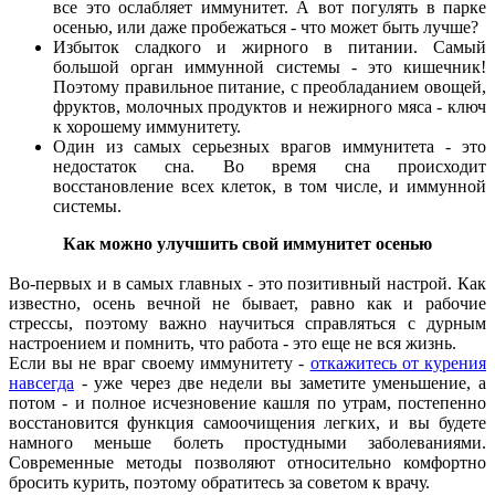
все это ослабляет иммунитет. А вот погулять в парке
осенью, или даже пробежаться - что может быть лучше?
Избыток сладкого и жирного в питании. Самый
большой орган иммунной системы - это кишечник!
Поэтому правильное питание, с преобладанием овощей,
фруктов, молочных продуктов и нежирного мяса - ключ
к хорошему иммунитету.
Один из самых серьезных врагов иммунитета - это
недостаток сна. Во время сна происходит
восстановление всех клеток, в том числе, и иммунной
системы.
Как можно улучшить свой иммунитет осенью
Во-первых и в самых главных - это позитивный настрой. Как
известно, осень вечной не бывает, равно как и рабочие
стрессы, поэтому важно научиться справляться с дурным
настроением и помнить, что работа - это еще не вся жизнь.
Если вы не враг своему иммунитету -
откажитесь от курения
навсегда
- уже через две недели вы заметите уменьшение, а
потом - и полное исчезновение кашля по утрам, постепенно
восстановится функция самоочищения легких, и вы будете
намного меньше болеть простудными заболеваниями.
Современные методы позволяют относительно комфортно
бросить курить, поэтому обратитесь за советом к врачу.