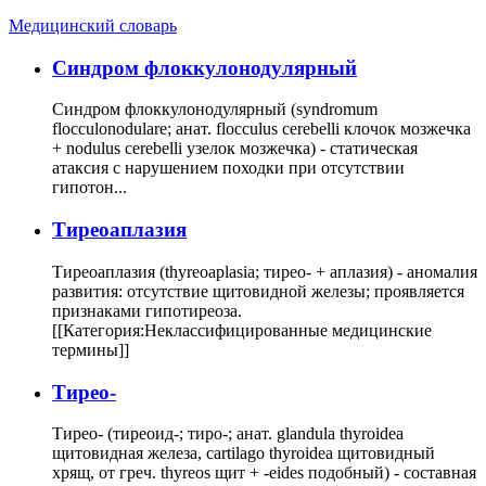
Медицинский словарь
Cиндром флоккулонодулярный
Синдром флоккулонодулярный (syndromum
flocculonodulare; анат. flocculus cerebelli клочок мозжечка
+ nodulus cerebelli узелок мозжечка) - статическая
атаксия с нарушением походки при отсутствии
гипотон...
Тиреоаплазия
Тиреоаплазия (thyreoaplasia; тирео- + аплазия) - аномалия
развития: отсутствие щитовидной железы; проявляется
признаками гипотиреоза.
[[Категория:Неклассифицированные медицинские
термины]]
Тирео-
Тирео- (тиреоид-; тиро-; анат. glandula thyroidea
щитовидная железа, cartilago thyroidea щитовидный
хрящ, от греч. thyreos щит + -eides подобный) - составная