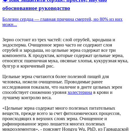
обоснованное руководство
Болезни сердца — главная причина смертей, но 80% из них
можн...
Зерно состоит из трех частей: слой отрубей, зародыша и
эндосперма. Очищенное зерно часто не содержит слоя
отрубей и зародыша, но цельные зерна содержат все три
компонента. К продуктам, которые содержат цельные зерна,
относятся: пшеничная мука, овсяные хлопья, кукурузная мука,
булгур и коричневый рис.
Цельные зерна считаются более полезной пищей для
человека, нежели очищенные. Проводимые ранее
исследования показали, что наличие в диете цельных зерен
способствует снижению уровня
холестерина
в крови и
лучшему контролю веса.
«Цельные зерна содержат много полезных питательных
веществ, прежде всего за счет фитохимических процессов,
происходящих в верхних слоях зерна. Очищенное и
рафинированное зерно лишается многих полезных
микроэлементов», - поясняет Hongyu Wu, PhD, из Гарвардской