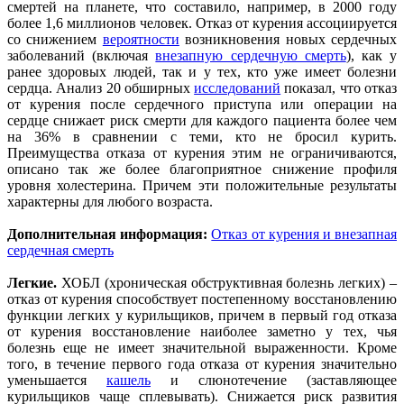
смертей на планете, что составило, например, в 2000 году
более 1,6 миллионов человек. Отказ от курения ассоциируется
со снижением
вероятности
возникновения новых сердечных
заболеваний (включая
внезапную сердечную смерть
), как у
ранее здоровых людей, так и у тех, кто уже имеет болезни
сердца. Анализ 20 обширных
исследований
показал, что отказ
от курения после сердечного приступа или операции на
сердце снижает риск смерти для каждого пациента более чем
на 36% в сравнении с теми, кто не бросил курить.
Преимущества отказа от курения этим не ограничиваются,
описано так же более благоприятное снижение профиля
уровня холестерина. Причем эти положительные результаты
характерны для любого возраста.
Дополнительная информация:
Отказ от курения и внезапная
сердечная смерть
Легкие.
ХОБЛ (хроническая обструктивная болезнь легких) –
отказ от курения способствует постепенному восстановлению
функции легких у курильщиков, причем в первый год отказа
от курения восстановление наиболее заметно у тех, чья
болезнь еще не имеет значительной выраженности. Кроме
того, в течение первого года отказа от курения значительно
уменьшается
кашель
и слюнотечение (заставляющее
курильщиков чаще сплевывать). Снижается риск развития