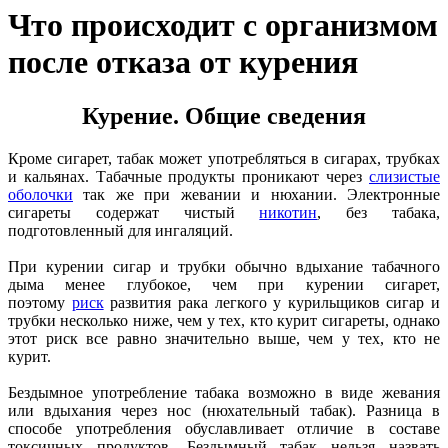
Что происходит с организмом
после отказа от курения
Курение. Общие сведения
Кроме сигарет, табак может употребляться в сигарах, трубках
и кальянах. Табачные продукты проникают через
слизистые
оболочки
так же при жевании и нюхании. Электронные
сигареты содержат чистый
никотин
, без табака,
подготовленный для ингаляций.
При курении сигар и трубки обычно вдыхание табачного
дыма менее глубокое, чем при курении сигарет,
поэтому
риск
развития рака легкого у курильщиков сигар и
трубки несколько ниже, чем у тех, кто курит сигареты, однако
этот риск все равно значительно выше, чем у тех, кто не
курит.
Бездымное употребление табака возможно в виде жевания
или вдыхания через нос (нюхательный табак). Разница в
способе употребления обуславливает отличие в составе
токсичных продуктов. Бездымный табак нельзя назвать