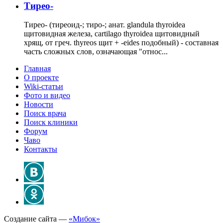
Тирео-
Тирео- (тиреоид-; тиро-; анат. glandula thyroidea
щитовидная железа, cartilago thyroidea щитовидный
хрящ, от греч. thyreos щит + -eides подобный) - составная
часть сложных слов, означающая "относ...
Главная
О проекте
Wiki-статьи
Фото и видео
Новости
Поиск врача
Поиск клиники
Форум
Чаво
Контакты
Создание сайта —
«Мибок»