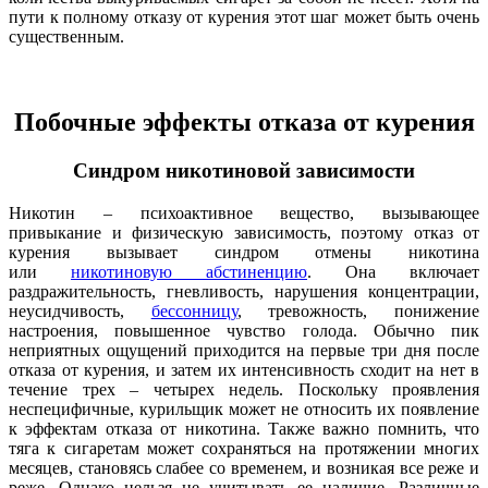
пути к полному отказу от курения этот шаг может быть очень
существенным.
Побочные эффекты отказа от курения
Синдром никотиновой зависимости
Никотин – психоактивное вещество, вызывающее
привыкание и физическую зависимость, поэтому отказ от
курения вызывает синдром отмены никотина
или
никотиновую абстиненцию
. Она включает
раздражительность, гневливость, нарушения концентрации,
неусидчивость,
бессонницу
, тревожность, понижение
настроения, повышенное чувство голода. Обычно пик
неприятных ощущений приходится на первые три дня после
отказа от курения, и затем их интенсивность сходит на нет в
течение трех – четырех недель. Поскольку проявления
неспецифичные, курильщик может не относить их появление
к эффектам отказа от никотина. Также важно помнить, что
тяга к сигаретам может сохраняться на протяжении многих
месяцев, становясь слабее со временем, и возникая все реже и
реже. Однако нельзя не учитывать ее наличие. Различные