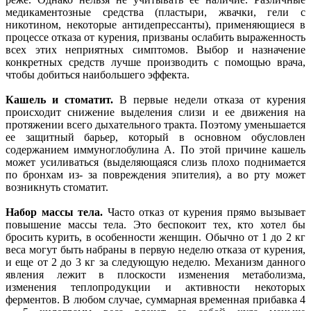
медикаментозные средства (пластыри, жвачки, гели с
никотином, некоторые антидепрессанты), применяющиеся в
процессе отказа от курения, призваны ослабить выраженность
всех этих неприятных симптомов. Выбор и назначение
конкретных средств лучше производить с помощью врача,
чтобы добиться наибольшего эффекта.
Кашель и стоматит.
В первые недели отказа от курения
происходит снижение выделения слизи и ее движения на
протяжении всего дыхательного тракта. Поэтому уменьшается
ее защитный барьер, который в основном обусловлен
содержанием иммуноглобулина А. По этой причине кашель
может усиливаться (выделяющаяся слизь плохо поднимается
по бронхам из- за повреждения эпителия), а во рту может
возникнуть стоматит.
Набор массы тела.
Часто отказ от курения прямо вызывает
повышение массы тела. Это беспокоит тех, кто хотел бы
бросить курить, в особенности женщин. Обычно от 1 до 2 кг
веса могут быть набраны в первую неделю отказа от курения,
и еще от 2 до 3 кг за следующую неделю. Механизм данного
явления лежит в плоскости изменения метаболизма,
изменения теплопродукции и активности некоторых
ферментов. В любом случае, суммарная временная прибавка 4