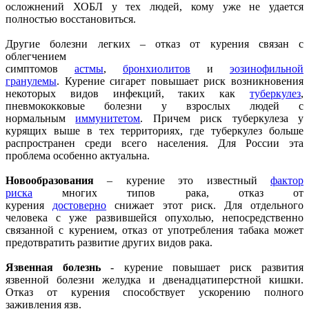
осложнений ХОБЛ у тех людей, кому уже не удается
полностью восстановиться.
Другие болезни легких – отказ от курения связан с
облегчением
симптомов
астмы
,
бронхиолитов
и
эозинофильной
гранулемы
. Курение сигарет повышает риск возникновения
некоторых видов инфекций, таких как
туберкулез
,
пневмококковые болезни у взрослых людей с
нормальным
иммунитетом
. Причем риск туберкулеза у
курящих выше в тех территориях, где туберкулез больше
распространен среди всего населения. Для России эта
проблема особенно актуальна.
Новообразования
– курение это известный
фактор
риска
многих типов рака, отказ от
курения
достоверно
снижает этот риск. Для отдельного
человека с уже развившейся опухолью, непосредственно
связанной с курением, отказ от употребления табака может
предотвратить развитие других видов рака.
Язвенная болезнь
- курение повышает риск развития
язвенной болезни желудка и двенадцатиперстной кишки.
Отказ от курения способствует ускорению полного
заживления язв.