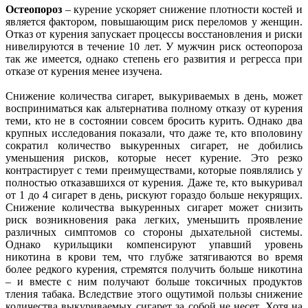
Остеопороз
– курение ускоряет снижение плотности костей и
является фактором, повышающим риск переломов у женщин.
Отказ от курения запускает процессы восстановления и риски
нивелируются в течение 10 лет. У мужчин риск остеопороза
так же имеется, однако степень его развития и регресса при
отказе от курения менее изучена.
Снижение количества сигарет, выкуриваемых в день, может
восприниматься как альтернатива полному отказу от курения
теми, кто не в состоянии совсем бросить курить. Однако два
крупных исследования показали, что даже те, кто вполовину
сократил количество выкуренных сигарет, не добились
уменьшения рисков, которые несет курение. Это резко
контрастирует с теми преимуществами, которые появлялись у
полностью отказавшихся от курения. Даже те, кто выкуривал
от 1 до 4 сигарет в день, рискуют гораздо больше некурящих.
Снижение количества выкуренных сигарет может снизить
риск возникновения рака легких, уменьшить проявление
различных симптомов со стороны дыхательной системы.
Однако курильщики компенсируют упавший уровень
никотина в крови тем, что глубже затягиваются во время
более редкого курения, стремятся получить больше никотина
– и вместе с ним получают больше токсичных продуктов
тления табака. Вследствие этого ощутимой пользы снижение
количества выкуриваемых сигарет за собой не несет. Хотя на