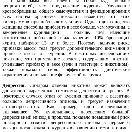
– 5 килограмм веса влечет за собой куда меньше
неприятностей, чем продолжение курения. Улучшение
кровообращения, общего самочувствия и функционирования
всех систем организма позволит избавиться от этих
килограммов при небольших усилиях. Однако доказано, что
женщины способны прибавить в весе больше, чем мужчины, а
закоренелые курильщики – больше, чем имеющие
относительно небольшой стаж курения. 10% бросающих
курить набирают 13 кг и более. Поэтому наличие риска
прибавки массы тела требует дополнительного внимания в
процессе отказа от курения. В некоторых исследованиях
показано, что применение средств, содержащих никотин,
уменьшает прибавку в весе (гели и пластыри с никотином),
также показали свою эффективность диетические
ограничения и повышение физической нагрузки.
Депрессия.
Синдром отмены никотина может включать
достаточно выраженные симптомы депрессии и тревогу. В
некоторых случаях отказ от курения приводит к развитию
большого депрессивного эпизода, и требует назначения
антидепрессантов. Как пример, одно исследование,
включавшее 76 курильщиков, перенесших большой
депрессивный эпизод в прошлом, показало повышенный риск
повторного развития депрессивного эпизода в первые 6
месяцев после отказа от курения в сравнении с теми, кто имел