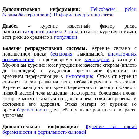
Дополнительная информация:
Helicobacter pylori
(хеликобактер пилори). Информация для пациентов
Диабет
– курение известный фактор риска
развития
сахарного диабета 2 типа
, отказ от курения снижает
этот риск до среднего в
популяции
.
Болезни репродуктивной системы.
Курение связано с
повышением риска
бесплодия
, выкидышей,
внематочных
беременностей
и преждевременной
менопаузой
у женщин.
Мужчинам курение несет ухудшение качества спермы (вплоть
до бесплодия), и ухудшение эректильной функции, со
временем перерастающее в
импотенцию
. Отказ от курения
снижает риски развития этих неблагоприятных эффектов.
Курение женщины во время беременности ассоциировано с
низкой массой тела младенца, некоторыми болезнями плода,
которые могут сказаться на дальнейшем развитии ребенка и
состоянии его здоровья. Отказ матери от курения во
время
беременности
дает ребенку шанс родиться и вырасти
здоровым.
Дополнительная информация:
Курение во время
беременности и фертильность сыновей