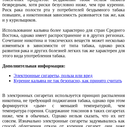
безвредным, хотя риски безусловно ниже, чем при курении.
Риск рака полости рта у потребителей бездымного табака
повышен, а никотиновая зависимость развивается так же, как
и у курильщиков.
Использование кальяна более характерно для стран Среднего
Востока, однако имеет распространение и в других регионах.
Сочетание никотина и токсических веществ может несколько
изменяться в зависимости от типа табака, однако риск
развития рака и других болезней легких так же характерен для
этого вида употребления табака.
Дополнительная информация:
Электронные сигареты, польза или вред
Курение кальяна не так безопасно, как принято считать
В электронных сигаретах используется принцип распыления
никотина, не требующий поджигания табака, однако при этом
формируется «дым» с меньшей температурой, чем
температура горения. Содержание токсинов в таких сигаретах
ниже, чем в обычных. Однако нельзя сказать, что их нет
совсем. Изначально электронные сигареты задумывались как
способ облегчения отказа от курения сигарет, они даже