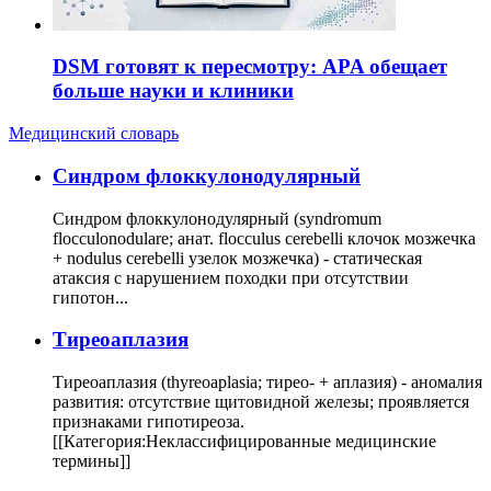
DSM готовят к пересмотру: APA обещает
больше науки и клиники
Медицинский словарь
Cиндром флоккулонодулярный
Синдром флоккулонодулярный (syndromum
flocculonodulare; анат. flocculus cerebelli клочок мозжечка
+ nodulus cerebelli узелок мозжечка) - статическая
атаксия с нарушением походки при отсутствии
гипотон...
Тиреоаплазия
Тиреоаплазия (thyreoaplasia; тирео- + аплазия) - аномалия
развития: отсутствие щитовидной железы; проявляется
признаками гипотиреоза.
[[Категория:Неклассифицированные медицинские
термины]]