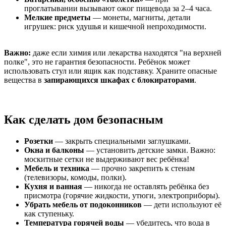
проглатывании вызывают ожог пищевода за 2–4 часа.
Мелкие предметы
— монеты, магниты, детали
игрушек: риск удушья и кишечной непроходимости.
Важно:
даже если химия или лекарства находятся "на верхней
полке", это не гарантия безопасности. Ребёнок может
использовать стул или ящик как подставку. Храните опасные
вещества в
запирающихся шкафах с блокираторами
.
Как сделать дом безопасным
Розетки
— закрыть специальными заглушками.
Окна и балконы
— установить детские замки. Важно:
москитные сетки не выдерживают вес ребёнка!
Мебель и техника
— прочно закрепить к стенам
(телевизоры, комоды, полки).
Кухня и ванная
— никогда не оставлять ребёнка без
присмотра (горячие жидкости, утюги, электроприборы).
Убрать мебель от подоконников
— дети используют её
как ступеньку.
Температура горячей воды
— убедитесь, что вода в