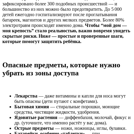
зафиксировано более 300 подобных происшествий — и
большинство из них можно было предотвратить. До 5 000
детей ежегодно госпитализируют после проглатывания
батареек, магнитов и других мелких предметов. Более 80%
электротравм происходят именно дома.
Чтобы “мой дом —
моя крепость” стало реальностью, важно вовремя увидеть
скрытые риски. Ниже — простые и проверенные шаги,
которые помогут защитить ребёнка.
Опасные предметы, которые нужно
убрать из зоны доступа
Лекарства
— даже витамины и капли для носа могут
быть опасны (дети путают с конфетами).
Бытовая химия
— стиральные порошки, моющие
средства, чистящие жидкости, удобрения.
Ядовитые растения
— диффенбахия, молочай, фикус и
др. (уточните, что именно растёт у вас дома).
Острые предметы
— ножи, ножницы, иглы, булавки.
Батарейки, особенно «таблетки»
— при