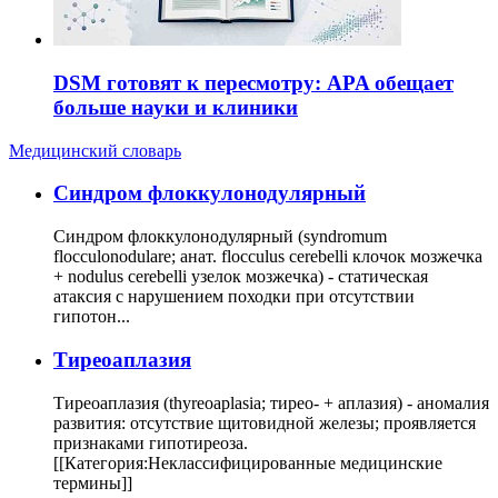
DSM готовят к пересмотру: APA обещает
больше науки и клиники
Медицинский словарь
Cиндром флоккулонодулярный
Синдром флоккулонодулярный (syndromum
flocculonodulare; анат. flocculus cerebelli клочок мозжечка
+ nodulus cerebelli узелок мозжечка) - статическая
атаксия с нарушением походки при отсутствии
гипотон...
Тиреоаплазия
Тиреоаплазия (thyreoaplasia; тирео- + аплазия) - аномалия
развития: отсутствие щитовидной железы; проявляется
признаками гипотиреоза.
[[Категория:Неклассифицированные медицинские
термины]]