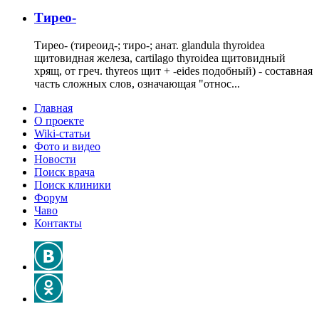
Тирео-
Тирео- (тиреоид-; тиро-; анат. glandula thyroidea
щитовидная железа, cartilago thyroidea щитовидный
хрящ, от греч. thyreos щит + -eides подобный) - составная
часть сложных слов, означающая "относ...
Главная
О проекте
Wiki-статьи
Фото и видео
Новости
Поиск врача
Поиск клиники
Форум
Чаво
Контакты