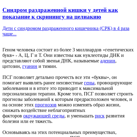
Синдром раздраженной кишки у детей как
показание к скринингу на целиакию
Дети с синдромом раздраженного кишечника (СРК) в 4 раза
чаще...
Геном человека состоит из более 3 миллиардов «генетических
букв» - А, Ц, Г и Т. Они известны как нуклеотиды ДНК и
представляют собой звенья ДНК, называемые
аденин
,
цитозин,
гуанин
и тимин.
ПСГ позволяет детально прочесть все эти «буквы», он
помогает выявлять ранее неизвестные
гены
, провоцирующие
заболевания и в итоге это приводит к максимальной
персонализации терапии. Кроме того, ПСГ позволяет строить
прогнозы заболеваний к которым предрасположен человек, и
на основе этих
прогнозов
можно изменять образ жизни,
снижать воздействие неблагоприятных
факторов
окружающей среды
, и уменьшать
риск
развития
болезни или ее тяжесть.
Основываясь на этих потенциальных преимуществах,