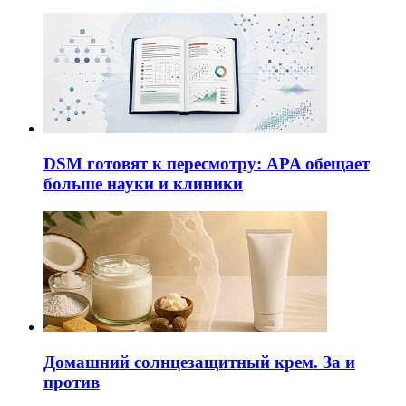
DSM готовят к пересмотру: APA обещает
больше науки и клиники
Домашний солнцезащитный крем. За и
против