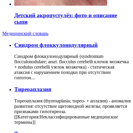
Детский акропустулёз: фото и описание
сыпи
Медицинский словарь
Cиндром флоккулонодулярный
Синдром флоккулонодулярный (syndromum
flocculonodulare; анат. flocculus cerebelli клочок мозжечка
+ nodulus cerebelli узелок мозжечка) - статическая
атаксия с нарушением походки при отсутствии
гипотон...
Тиреоаплазия
Тиреоаплазия (thyreoaplasia; тирео- + аплазия) - аномалия
развития: отсутствие щитовидной железы; проявляется
признаками гипотиреоза.
[[Категория:Неклассифицированные медицинские
термины]]