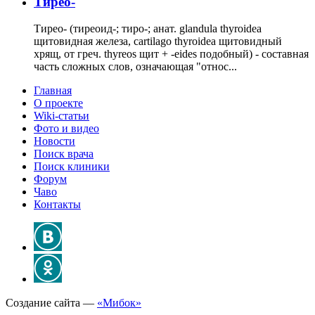
Тирео-
Тирео- (тиреоид-; тиро-; анат. glandula thyroidea
щитовидная железа, cartilago thyroidea щитовидный
хрящ, от греч. thyreos щит + -eides подобный) - составная
часть сложных слов, означающая "относ...
Главная
О проекте
Wiki-статьи
Фото и видео
Новости
Поиск врача
Поиск клиники
Форум
Чаво
Контакты
Создание сайта —
«Мибок»