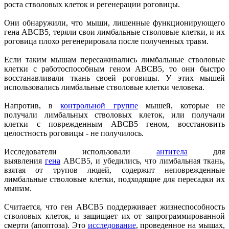
роста стволовых клеток и регенерации роговицы.
Они обнаружили, что мыши, лишенные функционирующего
гена ABCB5, теряли свои лимбальные стволовые клетки, и их
роговица плохо регенерировала после полученных травм.
Если таким мышам пересаживались лимбальные стволовые
клетки с работоспособным геном ABCB5, то они быстро
восстанавливали ткань своей роговицы. У этих мышей
использовались лимбальные стволовые клетки человека.
Напротив, в
контрольной группе
мышей, которые не
получали лимбальных стволовых клеток, или получали
клетки с поврежденным ABCB5 геном, восстановить
целостность роговицы - не получилось.
Исследователи использовали
антитела
для
выявления
гена
ABCB5, и убедились, что лимбальная ткань,
взятая от трупов людей, содержит неповрежденные
лимбальные стволовые клетки, подходящие для пересадки их
мышам.
Считается, что ген ABCB5 поддерживает жизнеспособность
стволовых клеток, и защищает их от запрограммированной
смерти (апоптоза). Это
исследование
, проведенное на мышах,