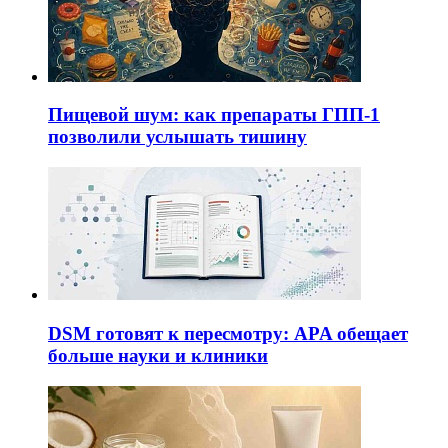
Пищевой шум: как препараты ГПП-1
позволили услышать тишину
DSM готовят к пересмотру: APA обещает
больше науки и клиники