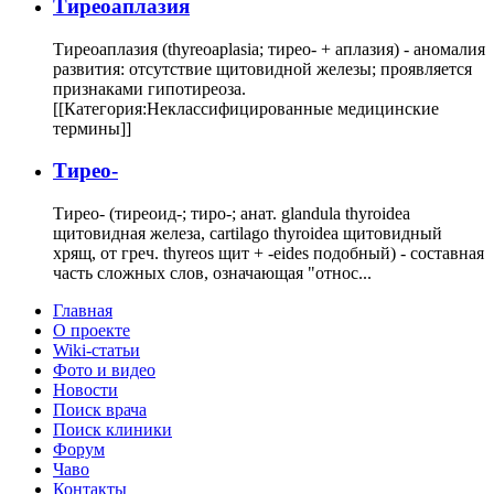
Тиреоаплазия
Тиреоаплазия (thyreoaplasia; тирео- + аплазия) - аномалия
развития: отсутствие щитовидной железы; проявляется
признаками гипотиреоза.
[[Категория:Неклассифицированные медицинские
термины]]
Тирео-
Тирео- (тиреоид-; тиро-; анат. glandula thyroidea
щитовидная железа, cartilago thyroidea щитовидный
хрящ, от греч. thyreos щит + -eides подобный) - составная
часть сложных слов, означающая "относ...
Главная
О проекте
Wiki-статьи
Фото и видео
Новости
Поиск врача
Поиск клиники
Форум
Чаво
Контакты