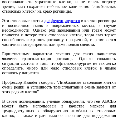
восстанавливать утраченные клетки, и не терять остроту
зрения, глаз сохраняет небольшое количество "лимбальных
стволовых клеток" на краю роговицы.
Эти стволовые клетки
дифференцируются
в клетки роговицы
и восполняют ткань в поврежденных местах, в случае
необходимости. Однако ряд заболеваний или травм может
привести к потере этих стволовых клеток, тогда глаз теряет
способность сохранять роговицу прозрачной, и развивается
частичная потеря зрения, или даже полная слепота.
Единственным вариантом лечения для таких пациентов
является трансплантация роговицы. Однако сложность
ситуации состоит в том, что офтальмохирургам не так легко
определить, много или мало стволовых клеток в лимбе
осталось у пациента.
Профессор Ksander говорит: "Лимбальные стволовые клетки
очень редки, а успешность трансплантации очень зависит от
этих редких клеток".
В своем исследовании, ученые обнаружили, что ген ABCB5
может быть использован в качестве маркера для
труднодоступных к обнаружению лимбальных стволовых
клеток; а также играет важное значение для поддержания