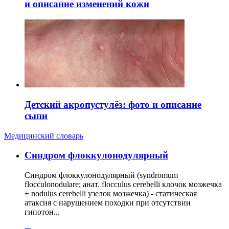
и описание изменений кожи
Детский акропустулёз: фото и описание
сыпи
Медицинский словарь
Cиндром флоккулонодулярный
Синдром флоккулонодулярный (syndromum
flocculonodulare; анат. flocculus cerebelli клочок мозжечка
+ nodulus cerebelli узелок мозжечка) - статическая
атаксия с нарушением походки при отсутствии
гипотон...