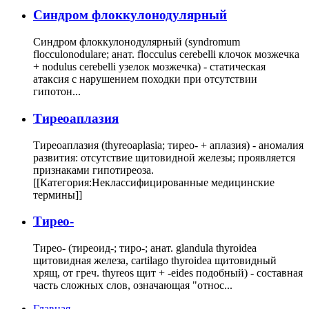
Cиндром флоккулонодулярный
Синдром флоккулонодулярный (syndromum
flocculonodulare; анат. flocculus cerebelli клочок мозжечка
+ nodulus cerebelli узелок мозжечка) - статическая
атаксия с нарушением походки при отсутствии
гипотон...
Тиреоаплазия
Тиреоаплазия (thyreoaplasia; тирео- + аплазия) - аномалия
развития: отсутствие щитовидной железы; проявляется
признаками гипотиреоза.
[[Категория:Неклассифицированные медицинские
термины]]
Тирео-
Тирео- (тиреоид-; тиро-; анат. glandula thyroidea
щитовидная железа, cartilago thyroidea щитовидный
хрящ, от греч. thyreos щит + -eides подобный) - составная
часть сложных слов, означающая "относ...
Главная