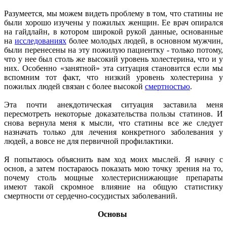
Разумеется, мы можем видеть проблему в том, что статины не
были хорошо изучены у пожилых женщин. Ее врач опирался
на гайдлайн, в котором широкой рукой данные, основанные
на
исследованиях
более молодых людей, в основном мужчин,
были перенесены на эту пожилую пациентку - только потому,
что у нее был столь же высокий уровень холестерина, что и у
них. Особенно «занятной» эта ситуация становится если мы
вспомним тот факт, что низкий уровень холестерина у
пожилых людей связан с более высокой
смертностью
.
Эта почти анекдотическая ситуация заставила меня
пересмотреть некоторые доказательства пользы статинов. И
снова вернула меня к мысли, что статины все же следует
назначать только для лечения конкретного заболевания у
людей, а вовсе не для первичной профилактики.
Я попытаюсь объяснить вам ход моих мыслей. Я начну с
основ, а затем постараюсь показать мою точку зрения на то,
почему столь мощные холестериснижающие препараты
имеют такой скромное влияние на общую статистику
смертности от сердечно-сосудистых заболеваний.
Основы