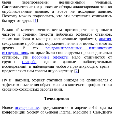
были перепроверены независимыми учеными.
Систематические кохрановские обзоры анализировали только
опубликованные данные, а вовсе не исходные данные.
Поэтому можно подозревать, что эти результаты отличались
бы друг от друга. [
1
]
В данный момент имеются весьма противоречивые данные о
частоте и степени тяжести побочных эффектов статинов,
таких как боли в мышцах, когнитивные проблемы,
апатия
,
сексуальные проблемы, поражение печени и почек, и многих
других. В тех
рандомизированных клинических
исследованиях
, которые были спонсируемы производителями
статинов, эти
побочные эффекты
мало отличаются от
группы
плацебо
, однако данные наблюдательных
исследований, и наблюдения любого практикующего врача -
представляют нам совсем иную картину. [
2
]
Ну и, наконец, эффект статинов никогда не сравнивался с
эффектом изменения образа жизни в контексте профилактики
сердечно-сосудистых заболеваний.
Точка зрения
Новое
исследование
, представленное в апреле 2014 года на
конференции Society of General Internal Medicine в Сан-Диего