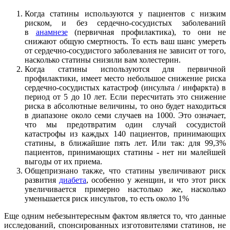
Когда статины используются у пациентов с низким
риском, и без сердечно-сосудистых заболеваний
в
анамнезе
(первичная профилактика), то они не
снижают общую смертность. То есть ваш шанс умереть
от сердечно-сосудистого заболевания не зависит от того,
насколько статины снизили вам холестерин.
Когда статины используются для первичной
профилактики, имеет место небольшое снижение риска
сердечно-сосудистых катастроф (инсульта / инфаркта) в
период от 5 до 10 лет. Если пересчитать это снижение
риска в абсолютные величины, то оно будет находиться
в диапазоне около семи случаев на 1000. Это означает,
что мы предотвратим один случай сосудистой
катастрофы из каждых 140 пациентов, принимающих
статины, в ближайшие пять лет. Или так: для 99,3%
пациентов, принимающих статины - нет ни малейшей
выгоды от их приема.
Общепризнано также, что статины увеличивают риск
развития
диабета
, особенно у женщин, и что этот риск
увеличивается примерно настолько же, насколько
уменьшается риск инсультов, то есть около 1%
Еще одним небезынтересным фактом является то, что данные
исследований, спонсированных изготовителями статинов, не