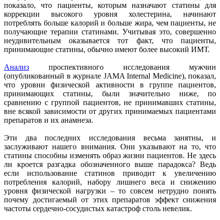
показало, что пациенты, которым назначают статины для
коррекции высокого уровня холестерина, начинают
потреблять больше калорий и больше жира, чем пациенты, не
получающие терапии статинами. Учитывая это, совершенно
неудивительным оказывается тот факт, что пациенты,
принимающие статины, обычно имеют более высокий ИМТ.
Анализ
проспективного исследования мужчин
(опубликованный в журнале JAMA Internal Medicine), показал,
что уровни физической активности в группе пациентов,
принимающих статины, были значительно ниже, по
сравнению с группой пациентов, не принимавших статины,
вне всякой зависимости от других принимаемых пациентами
препаратов и их анамнеза.
Эти два последних исследования весьма занятны, и
заслуживают нашего внимания. Они указывают на то, что
статины способны изменять образ жизни пациентов. Не здесь
ли кроется разгадка обозначенного выше парадокса? Ведь
если использование статинов приводит к увеличению
потребления калорий, набору лишнего веса и снижению
уровня физической нагрузки – то совсем нетрудно понять
почему достигаемый от этих препаратов эффект снижения
частоты сердечно-сосудистых катастроф столь невелик.