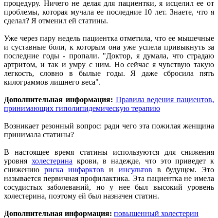
процедуру. Ничего не делая для пациентки, я исцелил ее от
проблемы, которая мучала ее последние 10 лет. Знаете, что я
сделал? Я отменил ей статины.
Уже через пару недель пациентка отметила, что ее мышечные
и суставные боли, к которым она уже успела привыкнуть за
последние годы - пропали. "Доктор, я думала, что страдаю
артритом, и так и умру с ним. Но сейчас я чувствую такую
легкость, словно в былые годы. Я даже сбросила пять
килограммов лишнего веса".
Дополнительная информация:
Правила ведения пациентов,
принимающих гиполипидемическую терапию
Возникает резонный вопрос: ради чего эта пожилая женщина
принимала статины?
В настоящее время статины используются для снижения
уровня
холестерина
крови, в надежде, что это приведет к
снижению
риска
инфарктов
и
инсультов
в будущем. Это
называется первичная профилактика. Эта пациентка не имела
сосудистых заболеваний, но у нее был высокий уровень
холестерина, поэтому ей был назначен статин.
Дополнительная информация:
повышенный холестерин