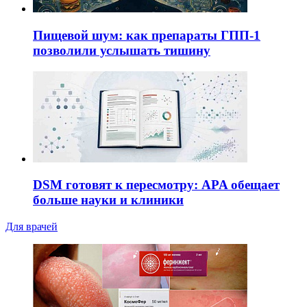
Пищевой шум: как препараты ГПП-1
позволили услышать тишину
DSM готовят к пересмотру: APA обещает
больше науки и клиники
Для врачей