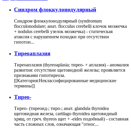
Cиндром флоккулонодулярный
Синдром флоккулонодулярный (syndromum
flocculonodulare; анат. flocculus cerebelli клочок мозжечка
+ nodulus cerebelli узелок мозжечка) - статическая
атаксия с нарушением походки при отсутствии
гипотон...
Тиреоаплазия
Тиреоаплазия (thyreoaplasia; тирео- + аплазия) - аномалия
развития: отсутствие щитовидной железы; проявляется
признаками гипотиреоза.
[[Категория:Неклассифицированные медицинские
термины]]
Тирео-
Тирео- (тиреоид-; тиро-; анат. glandula thyroidea
щитовидная железа, cartilago thyroidea щитовидный
хрящ, от греч. thyreos щит + -eides подобный) - составная
часть сложных слов, означающая "относ...