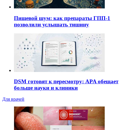
Пищевой шум: как препараты ГПП-1
позволили услышать тишину
DSM готовят к пересмотру: APA обещает
больше науки и клиники
Для врачей