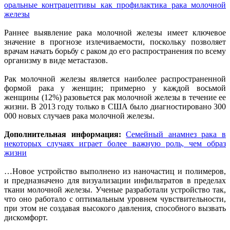
оральные контрацептивы как профилактика рака молочной
железы
Раннее выявление рака молочной железы имеет ключевое
значение в прогнозе излечиваемости, поскольку позволяет
врачам начать борьбу с раком до его распространения по всему
организму в виде метастазов.
Рак молочной железы является наиболее распространенной
формой рака у женщин; примерно у каждой восьмой
женщины (12%) разовьется рак молочной железы в течение ее
жизни. В 2013 году только в США было диагностировано 300
000 новых случаев рака молочной железы.
Дополнительная информация:
Семейный анамнез рака в
некоторых случаях играет более важную роль, чем образ
жизни
…Новое устройство выполнено из наночастиц и полимеров,
и предназначено для визуализации инфильтратов в пределах
ткани молочной железы. Ученые разработали устройство так,
что оно работало с оптимальным уровнем чувствительности,
при этом не создавая высокого давления, способного вызвать
дискомфорт.