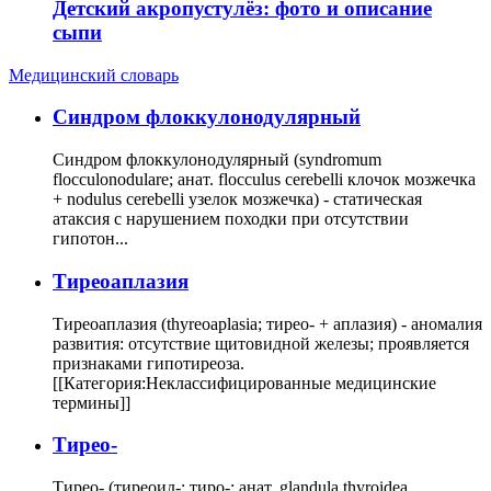
Детский акропустулёз: фото и описание
сыпи
Медицинский словарь
Cиндром флоккулонодулярный
Синдром флоккулонодулярный (syndromum
flocculonodulare; анат. flocculus cerebelli клочок мозжечка
+ nodulus cerebelli узелок мозжечка) - статическая
атаксия с нарушением походки при отсутствии
гипотон...
Тиреоаплазия
Тиреоаплазия (thyreoaplasia; тирео- + аплазия) - аномалия
развития: отсутствие щитовидной железы; проявляется
признаками гипотиреоза.
[[Категория:Неклассифицированные медицинские
термины]]
Тирео-
Тирео- (тиреоид-; тиро-; анат. glandula thyroidea