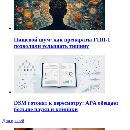
Пищевой шум: как препараты ГПП-1
позволили услышать тишину
DSM готовят к пересмотру: APA обещает
больше науки и клиники
Для врачей