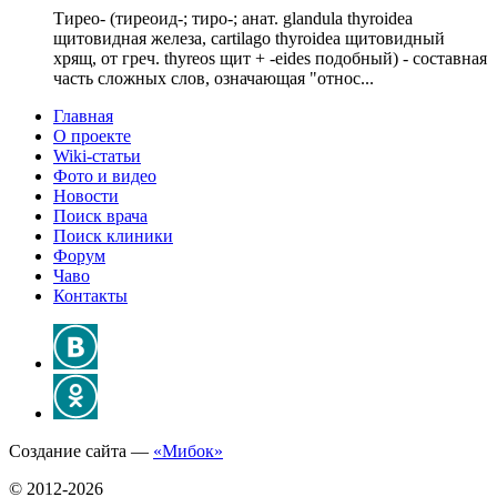
Тирео- (тиреоид-; тиро-; анат. glandula thyroidea
щитовидная железа, cartilago thyroidea щитовидный
хрящ, от греч. thyreos щит + -eides подобный) - составная
часть сложных слов, означающая "относ...
Главная
О проекте
Wiki-статьи
Фото и видео
Новости
Поиск врача
Поиск клиники
Форум
Чаво
Контакты
Создание сайта —
«Мибок»
© 2012-2026