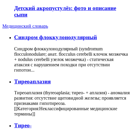
Детский акропустулёз: фото и описание
сыпи
Медицинский словарь
Cиндром флоккулонодулярный
Синдром флоккулонодулярный (syndromum
flocculonodulare; анат. flocculus cerebelli клочок мозжечка
+ nodulus cerebelli узелок мозжечка) - статическая
атаксия с нарушением походки при отсутствии
гипотон...
Тиреоаплазия
Тиреоаплазия (thyreoaplasia; тирео- + аплазия) - аномалия
развития: отсутствие щитовидной железы; проявляется
признаками гипотиреоза.
[[Категория:Неклассифицированные медицинские
термины]]
Тирео-