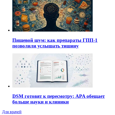
Пищевой шум: как препараты ГПП-1
позволили услышать тишину
DSM готовят к пересмотру: APA обещает
больше науки и клиники
Для врачей