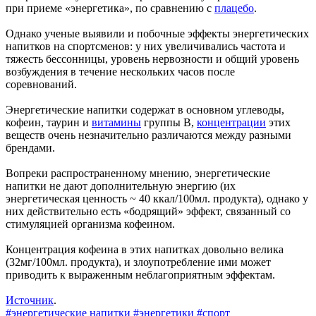
при приеме «энергетика», по сравнению с
плацебо
.
Однако ученые выявили и побочные эффекты энергетических
напитков на спортсменов: у них увеличивались частота и
тяжесть бессонницы, уровень нервозности и общий уровень
возбуждения в течение нескольких часов после
соревнований.
Энергетические напитки содержат в основном углеводы,
кофеин, таурин и
витамины
группы В,
концентрации
этих
веществ очень незначительно различаются между разными
брендами.
Вопреки распространенному мнению, энергетические
напитки не дают дополнительную энергию (их
энергетическая ценность ~ 40 ккал/100мл. продукта), однако у
них действительно есть «бодрящий» эффект, связанный со
стимуляцией организма кофеином.
Концентрация кофеина в этих напитках довольно велика
(32мг/100мл. продукта), и злоупотребление ими может
приводить к выраженным неблагоприятным эффектам.
Источник
.
#энергетические напитки
#энергетики
#спорт