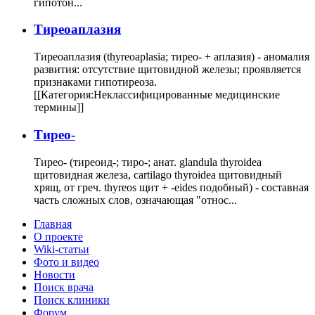
гипотон...
Тиреоаплазия
Тиреоаплазия (thyreoaplasia; тирео- + аплазия) - аномалия
развития: отсутствие щитовидной железы; проявляется
признаками гипотиреоза.
[[Категория:Неклассифицированные медицинские
термины]]
Тирео-
Тирео- (тиреоид-; тиро-; анат. glandula thyroidea
щитовидная железа, cartilago thyroidea щитовидный
хрящ, от греч. thyreos щит + -eides подобный) - составная
часть сложных слов, означающая "относ...
Главная
О проекте
Wiki-статьи
Фото и видео
Новости
Поиск врача
Поиск клиники
Форум