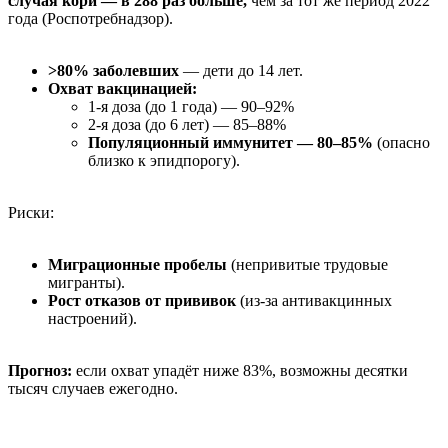
случая кори — в 288 раз больше,
чем за тот же период 2022
года (Роспотребнадзор).
>80% заболевших
— дети до 14 лет.
Охват вакцинацией:
1-я доза (до 1 года) — 90–92%
2-я доза (до 6 лет) — 85–88%
Популяционный иммунитет — 80–85%
(опасно
близко к эпидпорогу).
Риски:
Миграционные пробелы
(непривитые трудовые
мигранты).
Рост отказов от прививок
(из-за антивакцинных
настроений).
Прогноз:
если охват упадёт ниже 83%, возможны десятки
тысяч случаев ежегодно.