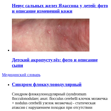
Невус сальных желез Ядассона у детей: фото
и описание изменений кожи
Детский акропустулёз: фото и описание
сыпи
Медицинский словарь
Cиндром флоккулонодулярный
Синдром флоккулонодулярный (syndromum
flocculonodulare; анат. flocculus cerebelli клочок мозжечка
+ nodulus cerebelli узелок мозжечка) - статическая
атаксия с нарушением походки при отсутствии