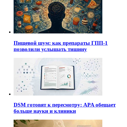
Пищевой шум: как препараты ГПП-1
позволили услышать тишину
DSM готовят к пересмотру: APA обещает
больше науки и клиники