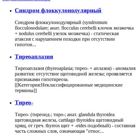
Cиндром флоккулонодулярный
Синдром флоккулонодулярный (syndromum
flocculonodulare; анат. flocculus cerebelli клочок мозжечка
+ nodulus cerebelli узелок мозжечка) - статическая
атаксия с нарушением походки при отсутствии
гипотон...
Тиреоаплазия
Тиреоаплазия (thyreoaplasia; тирео- + аплазия) - аномалия
развития: отсутствие щитовидной железы; проявляется
признаками гипотиреоза.
[[Категория:Неклассифицированные медицинские
термины]]
Тирео-
Тирео- (тиреоид-; тиро-; анат. glandula thyroidea
щитовидная железа, cartilago thyroidea щитовидный
хрящ, от греч. thyreos щит + -eides подобный) - составная
часть сложных слов, означающая "относ...