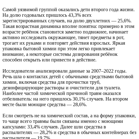
Самой уязвимой группой оказались дети второго года жизни.
На долю годовалых пришлось 43,3% всех
зарегистрированных случаев, на долю двухлетних — 25,6%.
Такая возрастная динамика вполне понятна: примерно в этом
возрасте ребёнок становится заметно подвижнее, начинает
активно исследовать окружающее, тянет предметы в рот,
трогает их руками и повторяет действия взрослых. Яркая
упаковка бытовой химии при этом легко привлекает
внимание, а некоторые системы дозирования ребёнок
способен открыть или привести в действие.
Исследователи анализировали данные за 2007–2022 годы.
Речь шла о контактах детей с обычными средствами бытовой
химии, включая средства для прочистки труб,
дезинфицирующие растворы и очистители для туалета.
Наиболее частой химической причиной травм оказался
отбеливатель: на него пришлось 30,1% случаев. На втором
месте были моющие средства — 28,6%.
Если смотреть не на химический состав, а на форму упаковки,
то чаще всего травмы были связаны именно с моющими
капсулами: 33,4% случаев. Далее шли средства в
распылителях — 28,2% и средства в обычных контейнерах без
распылителя — 19,7%.