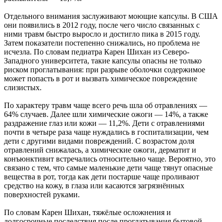
Отдельного внимания заслуживают моющие капсулы. В США
они появились в 2012 году, после чего число связанных с
ними травм быстро выросло и достигло пика в 2015 году.
Затем показатели постепенно снижались, но проблема не
исчезла. По словам педиатра Карен Шихан из Северо-
Западного университета, такие капсулы опасны не только
риском проглатывания: при разрыве оболочки содержимое
может попасть в рот и вызвать химическое повреждение
слизистых.
По характеру травм чаще всего речь шла об отравлениях —
64% случаев. Далее шли химические ожоги — 14%, а также
раздражение глаз или кожи — 11,2%. Дети с отравлениями
почти в четыре раза чаще нуждались в госпитализации, чем
дети с другими видами повреждений. С возрастом доля
отравлений снижалась, а химические ожоги, дерматит и
конъюнктивит встречались относительно чаще. Вероятно, это
связано с тем, что самые маленькие дети чаще тянут опасные
вещества в рот, тогда как дети постарше чаще проливают
средство на кожу, в глаза или касаются загрязнённых
поверхностей руками.
По словам Карен Шихан, тяжёлые осложнения и
долгосрочные последствия после проглатывания бытовой