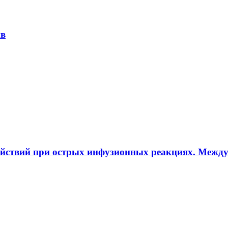
ив
ействий при острых инфузионных реакциях. Межд