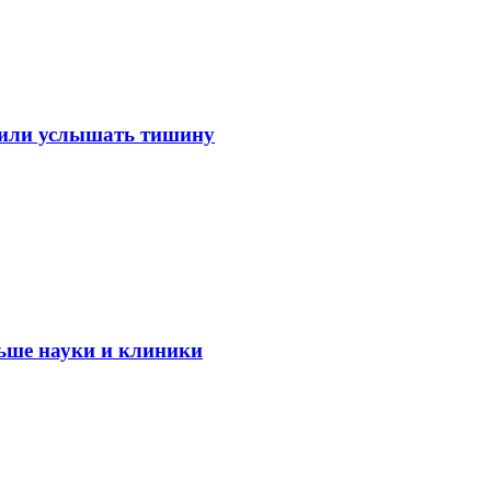
лили услышать тишину
ьше науки и клиники