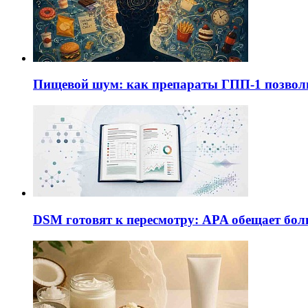
Пищевой шум: как препараты ГПП-1 позво
DSM готовят к пересмотру: APA обещает бол