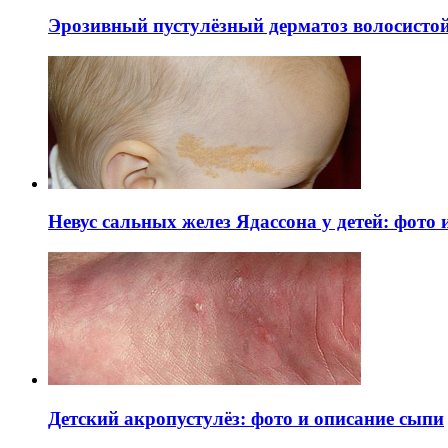
Эрозивный пустулёзный дерматоз волосистой 
Невус сальных желез Ядассона у детей: фото
Детский акропустулёз: фото и описание сыпи