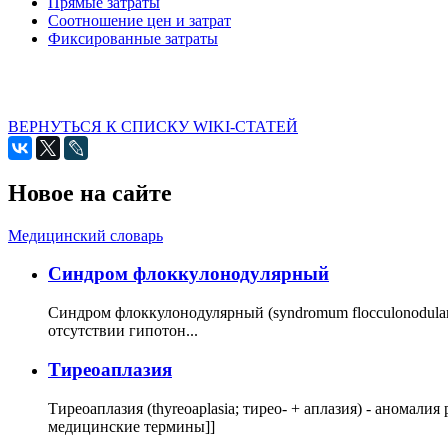
Прямые затраты
Соотношение цен и затрат
Фиксированные затраты
ВЕРНУТЬСЯ К СПИСКУ WIKI-СТАТЕЙ
Новое на сайте
Медицинский словарь
Cиндром флоккулонодулярный
Синдром флоккулонодулярный (syndromum flocculonodulare; 
отсутствии гипотон...
Тиреоаплазия
Тиреоаплазия (thyreoaplasia; тирео- + аплазия) - анома
медицинские термины]]