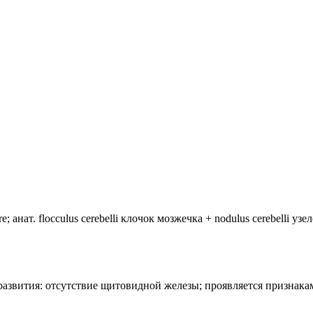
анат. flocculus cerebelli клочок мозжечка + nodulus cerebelli уз
лия развития: отсутствие щитовидной железы; проявляется призн