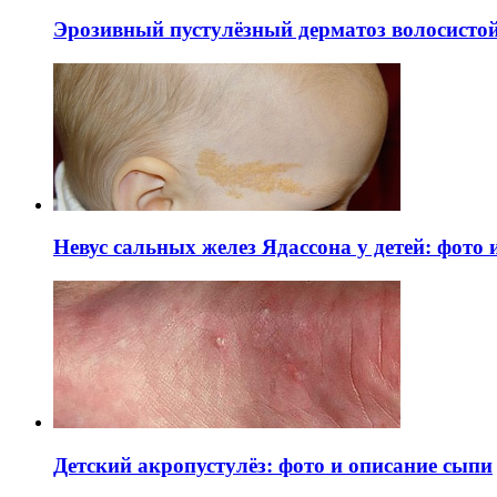
Эрозивный пустулёзный дерматоз волосистой 
Невус сальных желез Ядассона у детей: фото
Детский акропустулёз: фото и описание сыпи