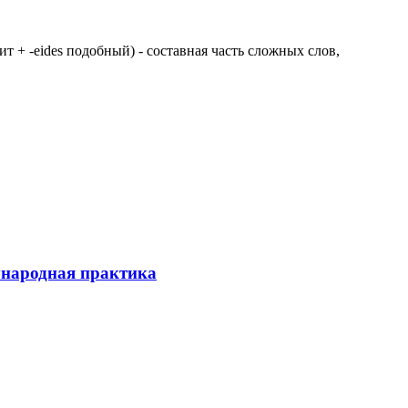
 щит + -eides подобный) - составная часть сложных слов,
ународная практика