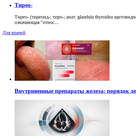
Тирео-
Тирео- (тиреоид-; тиро-; анат. glandula thyroidea щитовид
означающая "относ...
Для врачей
Внутривенные препараты железа: порядок д