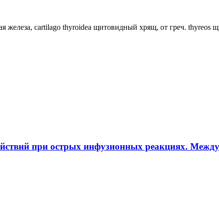
ная железа, cartilago thyroidea щитовидный хрящ, от греч. thyreos
ействий при острых инфузионных реакциях. Межд