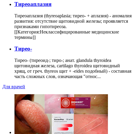
Тиреоаплазия
Тиреоаплазия (thyreoaplasia; тирео- + аплазия) - аномалия
развития: отсутствие щитовидной железы; проявляется
признаками гипотиреоза.
[[Категория:Неклассифицированные медицинские
термины]]
Тирео-
Тирео- (тиреоид-; тиро-; анат. glandula thyroidea
щитовидная железа, cartilago thyroidea щитовидный
хрящ, от греч. thyreos щит + -eides подобный) - составная
часть сложных слов, означающая "относ...
Для врачей