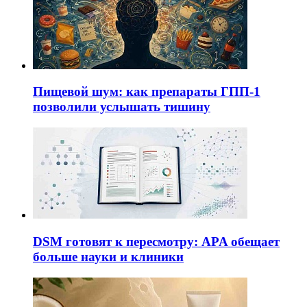
Пищевой шум: как препараты ГПП-1
позволили услышать тишину
DSM готовят к пересмотру: APA обещает
больше науки и клиники